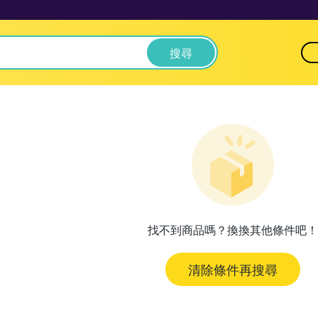
搜尋
找不到商品嗎？換換其他條件吧！
清除條件再搜尋