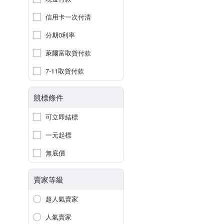
信用卡一次付清
分期0利率
萊爾富取貨付款
7-11取貨付款
競標條件
可立即結標
一元起標
無底價
賣家等級
超人氣賣家
人氣賣家