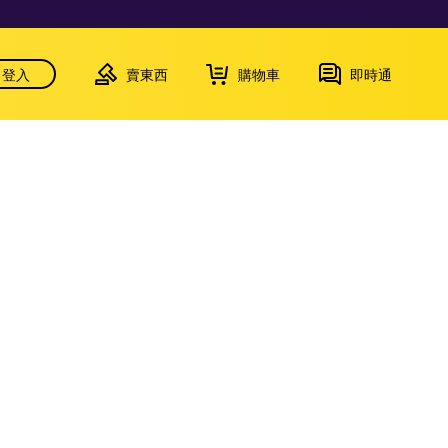
登入
賣東西
購物車
即時通