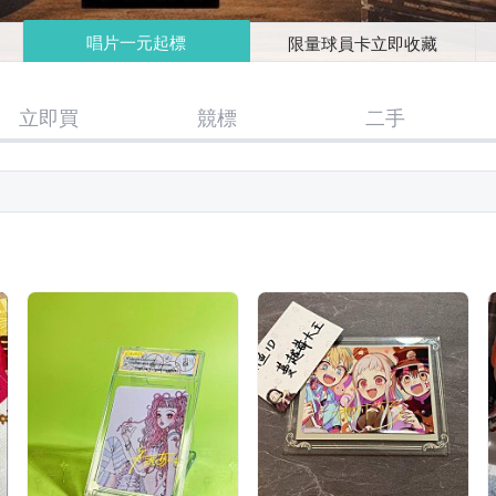
唱片一元起標
限量球員卡立即收藏
立即買
競標
二手