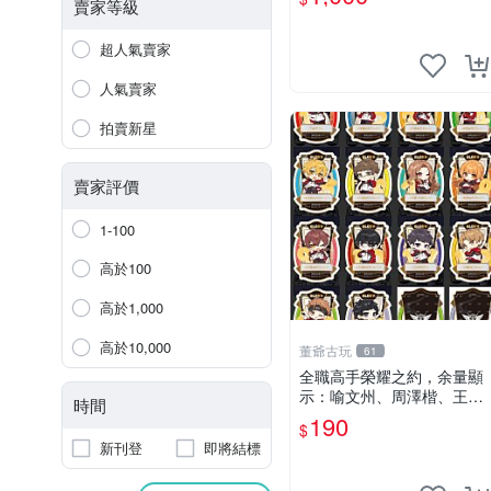
簽版 家庭教師 HITMAN RE
賣家等級
BORN 簽名照 周邊收藏 H
超人氣賣家
人氣賣家
拍賣新星
賣家評價
1-100
高於100
高於1,000
高於10,000
董爺古玩
61
全職高手榮耀之約，余量顯
示：喻文州、周澤楷、王杰
時間
希、黃少天、肖時欽、楚雲
190
$
秀、蘇沐橙、張佳樂 全職高
新刊登
即將結標
手 余量 楊凡