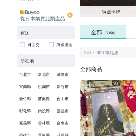
遊戲卡牌
全部
運送
(3350)
可面交
跨國運送
241 ~ 300 筆結果
所在地
全部商品
台北市
新北市
基隆市
宜蘭縣
桃園市
新竹市
新竹縣
苗栗縣
台中市
彰化縣
南投縣
嘉義市
嘉義縣
雲林縣
台南市
高雄市
屏東縣
花蓮縣