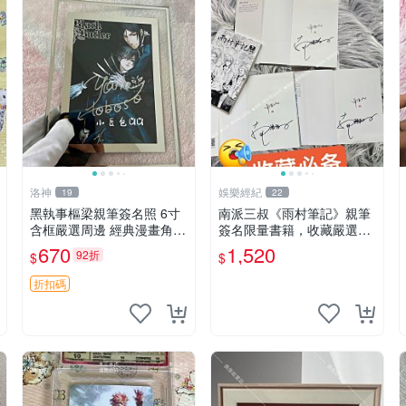
洛神
娛樂經紀
19
22
黑執事樞梁親筆簽名照 6寸
南派三叔《雨村筆記》親筆
含框嚴選周邊 經典漫畫角色
簽名限量書籍，收藏嚴選推
收藏推薦 標本級相片 黑執
薦 雨村筆記 三叔秘藏 盜墓
670
1,520
92折
$
$
事樞梁 畫集 周邊收藏 樞梁
記
黑執事簽名照片
折扣碼