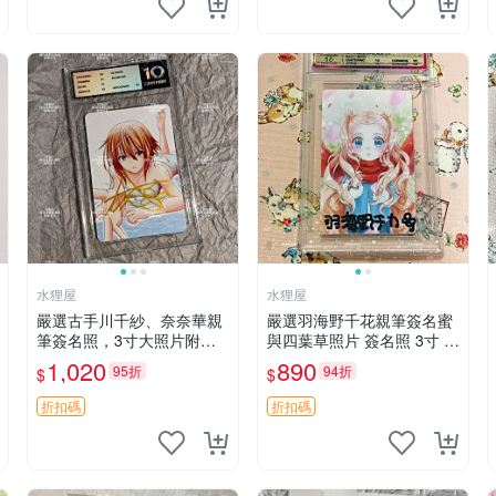
水狸屋
水狸屋
嚴選古手川千紗、奈奈華親
嚴選羽海野千花親筆簽名蜜
筆簽名照，3寸大照片附原
與四葉草照片 簽名照 3寸 直
裝卡套。收藏推薦，保真簽
銷獨家 蜜與四葉草 國際版
1,020
890
95折
94折
$
$
名。古手川周邊 照片 簽名
簽名 照片收藏 蜜與四葉草
作者親筆簽名 照片珍藏品
折扣碼
折扣碼