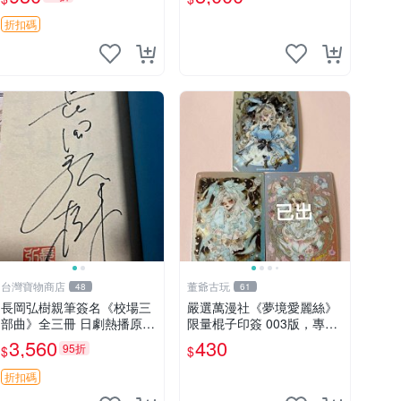
Hunters Hirota Tak
讚】
折扣碼
台灣寶物商店
董爺古玩
48
61
長岡弘樹親筆簽名《校場三
嚴選萬漫社《夢境愛麗絲》
部曲》全三冊 日劇熱播原書
限量棍子印簽 003版，專場
校場三部曲 經典著作 劇迷
珍藏張 夢境愛麗絲 印簽 版
3,560
430
95折
$
$
必收
本
折扣碼