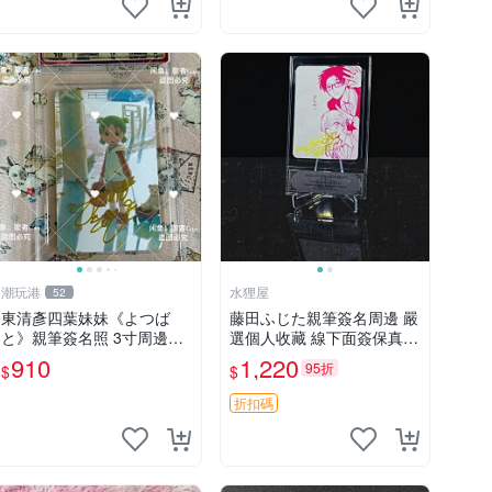
潮玩港
水狸屋
52
東清彥四葉妹妹《よつば
藤田ふじた親筆簽名周邊 嚴
と》親筆簽名照 3寸周邊紀
選個人收藏 線下面簽保真
念品 經典收藏拍立得 相框
Wotakoi 戀愛難題 農夫三兄
910
1,220
95折
$
$
裝裱 よつばと 周邊 紀念品
弟 物語 周邊收藏版
折扣碼