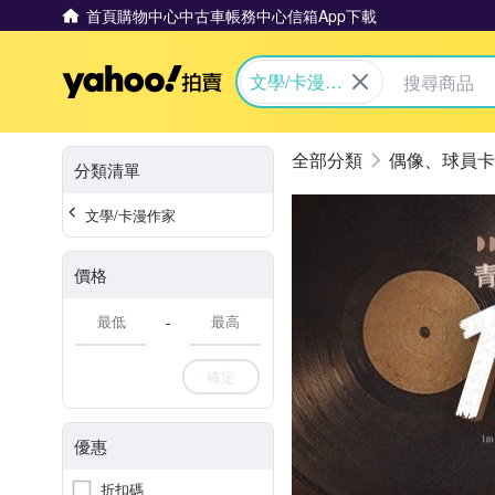
首頁
購物中心
中古車
帳務中心
信箱
App下載
Yahoo拍賣
文學/卡漫作
家
偶像、球員卡
分類清單
文學/卡漫作家
價格
-
確定
優惠
折扣碼