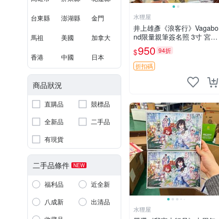
水狸屋
台東縣
澎湖縣
金門
井上雄彥《浪客行》Vagabo
nd限量親筆簽名照 3寸 宮本
馬祖
美國
加拿大
武藏周邊 含原裝卡磚 經典
950
94折
$
收藏品
香港
中國
日本
折扣碼
商品狀況
直購品
競標品
全新品
二手品
有現貨
二手品條件
NEW
福利品
近全新
八成新
出清品
水狸屋