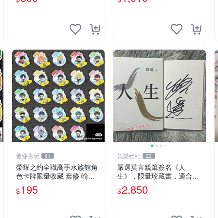
名照 親筆簽名照 簽名收藏
品
董爺古玩
娛樂經紀
61
22
榮耀之約全職高手水族館角
嚴選莫言親筆簽名《人
色卡牌限量收藏 葉修 喻文
生》，限量珍藏書，適合文
州 黃少天 王傑希 張佳樂 孫
學愛好者收藏 現代文學 現
195
2,850
$
$
澤楷 孫翔 喬一帆 吳羽策 韓
代小說 評論本
文清 蘇沐橙 方銳 高英傑 林
敬言 李軒