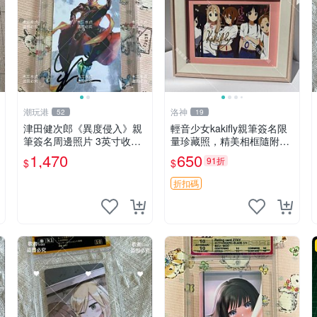
潮玩港
洛神
52
19
津田健次郎《異度侵入》親
輕音少女kakifly親筆簽名限
筆簽名周邊照片 3英寸收藏
量珍藏照，精美相框隨附，
品 面簽 國際帶回 異度侵入
尺寸17.8x12.7cm 輕音少
1,470
650
91折
$
$
簽名 照片
女、Kakifly、簽名照
折扣碼