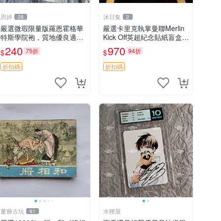
思婷
沐日集
28
2
嚴選微瑕限量版羅恩霍格華
嚴選卡里克執掌曼聯Merlin
特斯學院袍，質地優良適合
Kick Off英超紀念貼紙盲盒珍
收藏 霍格華茲 學院袍 哈利
藏款 英超 貼紙 紀念盲盒
240
970
75折
94折
$
$
波特
折扣碼
折扣碼
董爺古玩
水狸屋
61