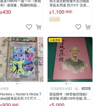
嚴選1980年一版一印《將相
雨天遇見貍聲優早見沙織親
和》連環畫，戰國時期趙國
筆簽名周邊 照片3寸 含原裝
典藏故事推薦。名家陳全勝
卡磚 傳真保存 雨天遇見貍
430
1,100
95折
$
$
畫作，自然舊品可收藏。 將
收藏品 早見沙織 簽名照周
相和 連環畫 趙國故事
邊
折扣碼
人氣賣家
水狸屋
【CS超聖文化讚】~滿千
3838
元送運
Hunters × Hunter’s Hirota T
親簽贈本《林世敏回憶錄》
akeji親筆簽名照 3寸尺寸 面
林世敏 民國109年初版 高明
簽真跡 相框珍藏 定制包裝
出版 精裝本 【CS超聖文化
930
5,000
94折
$
$