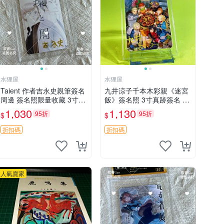
水狸屋
水狸屋
Taient 作者吉永史親筆簽名
九井涼子千本木彩親《迷宮
周邊 簽名照限量收藏 3寸照
飯》簽名照 3寸真跡簽名 魯
片 含原裝卡磚 收藏版 Taien
莽出版 中古默認初瑕 迷宮
1,030
1,130
95折
95折
$
$
t 簽名照 吉永史周邊 相片
飯 紙雕 拍賣周邊
折扣碼
折扣碼
人氣賣家