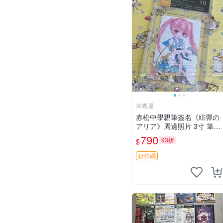
水狸屋
赤松中學親筆簽名《緋彈の
アリア》周邊照片 3寸 筆跡
清晰 原盒封存 緋彈的亞里
790
93折
$
亞 周邊 照片
折扣碼