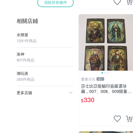
清除所有條件
相關店鋪
水狸屋
1291件商品
洛神
807件商品
潮玩港
355件商品
董爺古玩
61
莎士比亞龍貓印簽嚴選珍
藏，007、008、009限量珍
更多店舖
品，狀態優良 莎士比亞、龍
330
$
貓、印簽