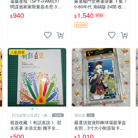
遠藤達哉《SPY×FAMILY》
嚴選楊門女將連環畫 下集 7
間諜過家家限量簽名照 3寸
0-80年代 海鷗版 24開 收藏
珍藏卡磚 間諜過家家 3寸 簽
佳品 內頁輕微瑕疵
940
1,540
95折
$
$
名照 SPY×FAMILY
折扣碼
人氣賣家
【CS超聖文化讚】~滿千
潮玩港
3838
52
元送運
親簽收藏《 有話直說 》 邵
嚴選須賀達郎棒球場親筆簽
永添著 永添文創 幾乎全新
名照，3寸大小附原裝卡
【 CS超聖文化2讚】
磚，收藏保證 須賀達郎 簽
500
1,010
$
$