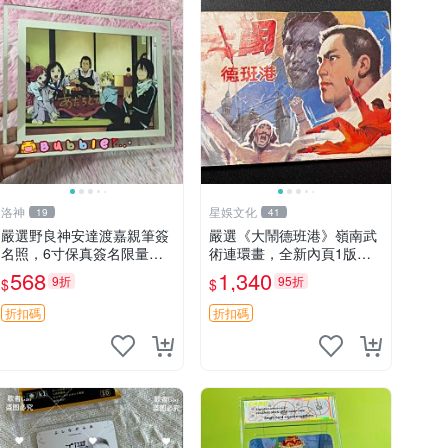
洛神
星娛文化
19
41
嚴選野良神安達渡嘉親筆簽
嚴選《大鬧德班港》嶺南武
名照，6寸保真簽名限量收
術連環畫，全新內頁1版本
藏 野良神 簽名 照片
首次印刷。收藏級狀態，適
568
1,340
9折
95折
$
$
合深度閱讀愛好者。 大鬧德
班港 嶺南武術 現代插畫
折扣碼
折扣碼