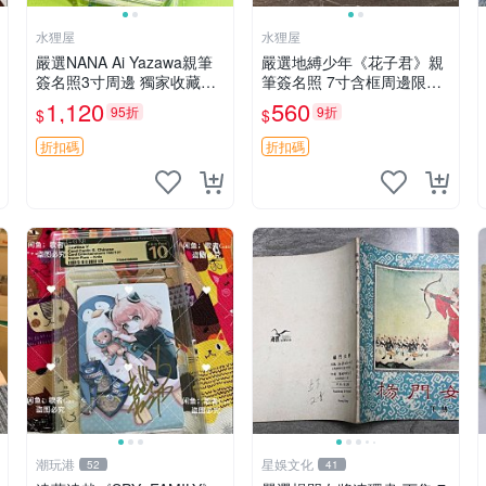
水狸屋
水狸屋
嚴選NANA Ai Yazawa親筆
嚴選地縛少年《花子君》親
簽名照3寸周邊 獨家收藏品
筆簽名照 7寸含框周邊限量
含卡磚 日版中古 默認初瑕
收藏 親筆簽名 地縛角色珍
1,120
560
95折
9折
$
$
周邊 照片 署名
藏照 收藏推薦 花子君相框
周邊
折扣碼
折扣碼
潮玩港
星娛文化
52
41