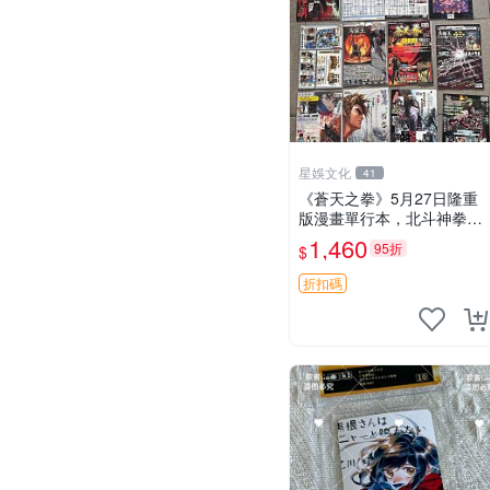
星娛文化
41
《蒼天之拳》5月27日隆重
版漫畫單行本，北斗神拳角
色封面插圖推薦收藏 北斗神
1,460
95折
$
拳 憑面 神拳功夫
折扣碼