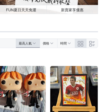
FUN夏日天天免運
新賣家享優惠
最高人氣
價格
時間