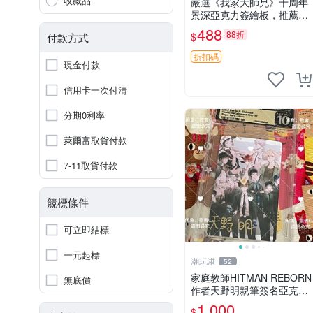
收藏品
嚴選《我家大師兄》十周年
景深亞克力簽繪板，推薦收
藏周邊正品 景深 簽繪 板周
488
88折
$
付款方式
邊
折扣碼
現金付款
信用卡一次付清
分期0利率
萊爾富取貨付款
7-11取貨付款
競標條件
可立即結標
一元起標
潮玩港
52
家庭教師HITMAN REBORN
無底價
作者天野明親筆簽名亞克力
照片 3寸周邊 經典收藏品 面
1,000
$