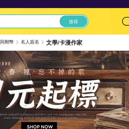
搜尋
文學/卡漫作家
與郵幣
名人簽名