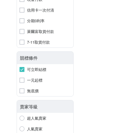
信用卡一次付清
分期0利率
萊爾富取貨付款
7-11取貨付款
競標條件
可立即結標
一元起標
無底價
賣家等級
超人氣賣家
人氣賣家