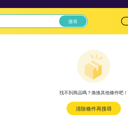
搜尋
找不到商品嗎？換換其他條件吧！
清除條件再搜尋