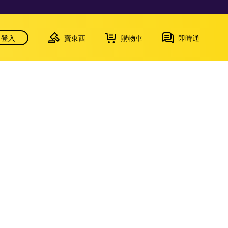
登入
賣東西
購物車
即時通