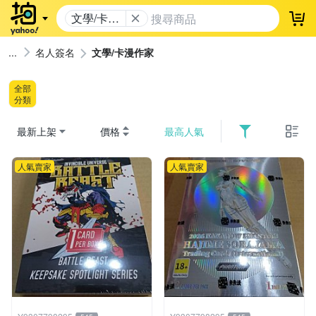
文學/卡漫
登
作家
名人簽名
文學/卡漫作家
全部
分類
最新上架
價格
最高人氣
人氣賣家
人氣賣家