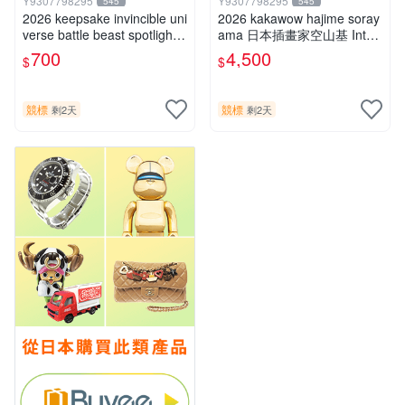
Y9307798295
Y9307798295
545
545
2026 keepsake invincible uni
2026 kakawow hajime soray
verse battle beast spotlight
ama 日本插畫家空山基 Inter
戰鬥野獸簽名盒卡
national國際版官方收藏簽名
700
4,500
$
$
盒卡
競標
競標
剩2天
剩2天