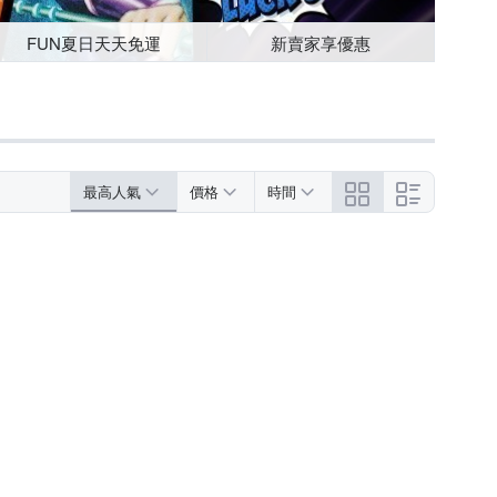
FUN夏日天天免運
新賣家享優惠
最高人氣
價格
時間