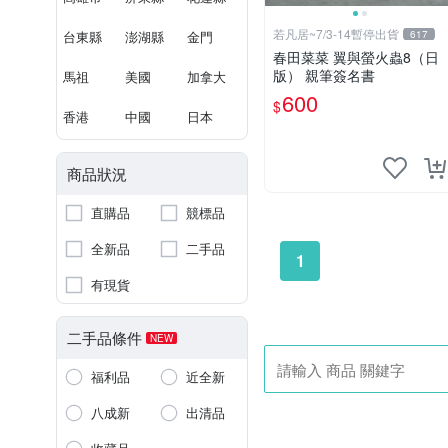
若凡居~7/3-14暫停出貨
台東縣
澎湖縣
金門
617
春田菜菜 翼與螢火蟲8（日
版） 親筆簽名書
馬祖
美國
加拿大
600
$
香港
中國
日本
商品狀況
直購品
競標品
全新品
二手品
1
有現貨
二手品條件
NEW
福利品
近全新
八成新
出清品