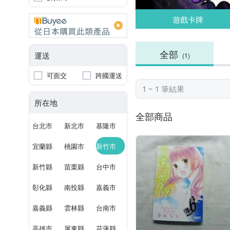
遊戲卡牌
全部
運送
(1)
可面交
跨國運送
1 ~ 1 筆結果
所在地
全部商品
台北市
新北市
基隆市
宜蘭縣
桃園市
新竹市
新竹縣
苗栗縣
台中市
彰化縣
南投縣
嘉義市
嘉義縣
雲林縣
台南市
高雄市
屏東縣
花蓮縣