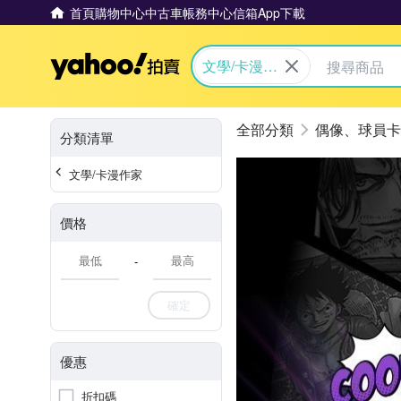
首頁
購物中心
中古車
帳務中心
信箱
App下載
Yahoo拍賣
文學/卡漫作
家
偶像、球員卡
分類清單
文學/卡漫作家
價格
-
確定
優惠
折扣碼