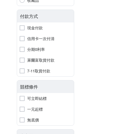
收藏品
付款方式
現金付款
信用卡一次付清
分期0利率
萊爾富取貨付款
7-11取貨付款
競標條件
可立即結標
一元起標
無底價