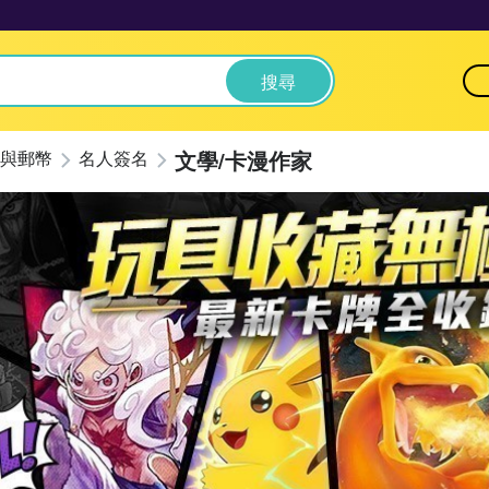
搜尋
文學/卡漫作家
與郵幣
名人簽名