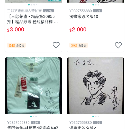
三顧茅廬藝術古董拍賣
Y9327556880
2075
126
【三顧茅廬 • 精品第30955
漫畫家簽名版10
拍】精品嚴選 粉絲福利標 日
本動漫大師 車田正美簽名照
3,000
2,000
$
$
片《聖鬥士星矢》！ 特惠起
標 無底價
競標
競標
剩5天
剩6天
Y9327556880
Y9327556880
126
126
雲門舞集-林懷民:親筆簽名紀
漫畫家簽名版2