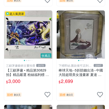
競標
競標
剩3天
剩3天
超人氣賣家
收藏品
三顧茅廬藝術古董拍賣
下標即結.匯款後可店到店
2075
2397
關於我
【三顧茅廬 • 精品第30829
棒球天地--5折賠錢出清--中國
拍】精品嚴選 粉絲福利標 日
大陸超萌美女漫畫家 夏達 限
本動漫大師 車田正美簽名照
量簽名立體框.字跡漂亮..不含
3,000
2,699
$
$
片《聖鬥士星矢》！ 特惠起
球
標 無底價
競標
競標
剩3天
剩3天