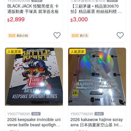
Y4380929398
三顧茅廬藝術古董拍賣
2165
2075
BLACK JACK 怪醫黑傑克 卡
【三顧茅廬 • 精品第30670
通版動畫 手塚真 親筆簽名板
拍】精品嚴選 粉絲福利標 日
本動漫大師 車田正美簽名照
2,899
3,000
$
$
片《聖鬥士星矢》！ 特惠起
標 無底價
競標
競標
剩8小時
剩1天
人氣賣家
人氣賣家
Y9307798295
Y9307798295
545
545
2026 keepsake invincible uni
2026 kakawow hajime soray
verse battle beast spotlight
ama 日本插畫家空山基 Inter
戰鬥野獸簽名盒卡
national國際版官方收藏簽名