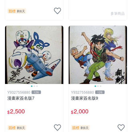
競標
剩6天
多筆商品
Y9327556880
Y9327556880
126
126
漫畫家簽名版7
漫畫家簽名版9
2,500
2,000
$
$
競標
競標
剩6天
剩6天