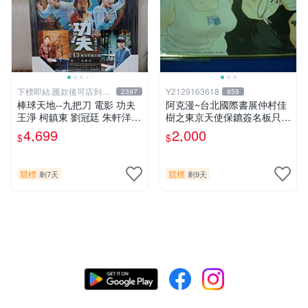
下標即結.匯款後可店到店
Y2129163618
2397
859
關於我
棒球天地--九把刀 電影 功夫
阿克漫~台北國際書展仲村佳
王淨 柯鎮東 劉冠廷 朱軒洋
樹之東京天使保鑣簽名板只有
簽名照片框.45*32公分.贈品
一張
4,699
2,000
$
$
同款已護貝海報..
競標
競標
剩7天
剩9天