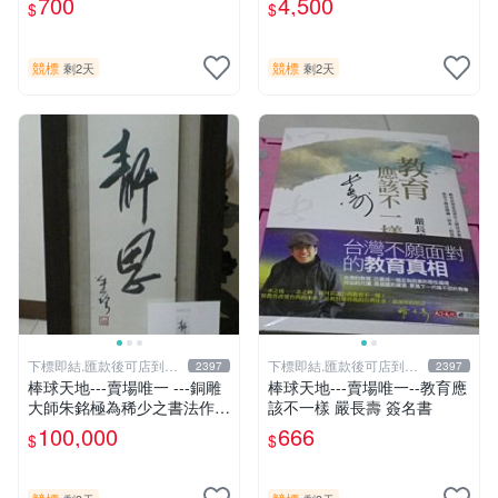
700
4,500
$
$
盒卡
競標
競標
剩2天
剩2天
下標即結.匯款後可店到店
下標即結.匯款後可店到店
2397
2397
關於我
關於我
棒球天地---賣場唯一 ---銅雕
棒球天地---賣場唯一--教育應
大師朱銘極為稀少之書法作
該不一樣 嚴長壽 簽名書
品-----靜思.由慧眼藝廊出具
100,000
666
$
$
證明