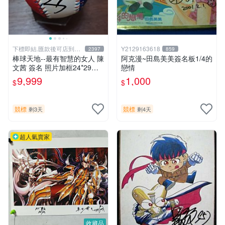
下標即結.匯款後可店到店
Y2129163618
2397
859
關於我
棒球天地--最有智慧的女人 陳
阿克漫~田島美美簽名板1/4的
文茜 簽名 照片加框24*29公
戀情
分+國旗球.層層管道才獲得.
9,999
1,000
$
$
僅此一組..
競標
競標
剩3天
剩4天
超人氣賣家
收藏品