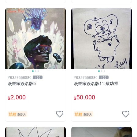
Y9327556880
Y9327556880
126
126
漫畫家簽名版5
漫畫家簽名版11:敖幼祥
2,000
50,000
$
$
競標
競標
剩6天
剩6天