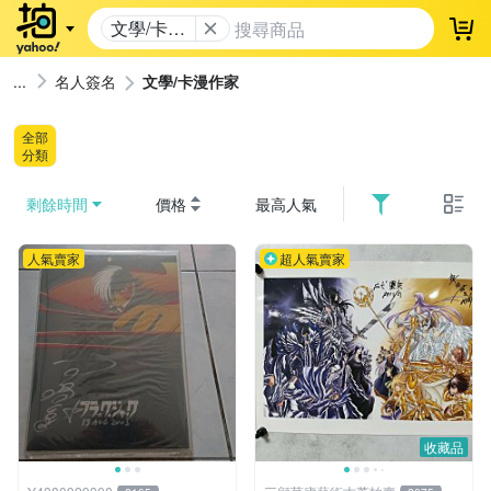
文學/卡漫
登
作家
名人簽名
文學/卡漫作家
全部
分類
剩餘時間
價格
最高人氣
人氣賣家
超人氣賣家
收藏品