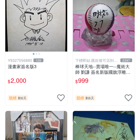
Y9327556880
下標即結.匯款後可店到店
126
2397
關於我
漫畫家簽名版3
棒球天地--賣場唯一--魔術大
師 劉謙 簽名新版國旗浮雕球.
字跡漂亮
2,000
999
$
$
競標
競標
剩6天
剩6天