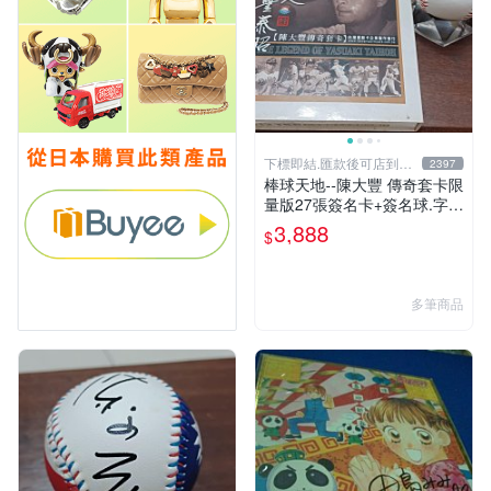
下標即結.匯款後可店到店
2397
關於我
棒球天地--陳大豐 傳奇套卡限
量版27張簽名卡+簽名球.字跡
漂亮超稀少
3,888
$
多筆商品