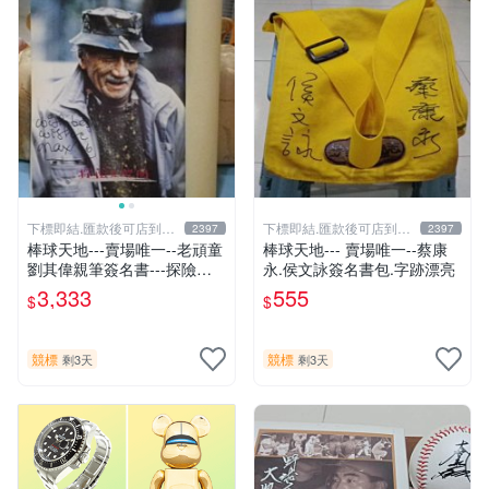
下標即結.匯款後可店到店
下標即結.匯款後可店到店
2397
2397
關於我
關於我
棒球天地---賣場唯一--老頑童
棒球天地--- 賣場唯一--蔡康
劉其偉親筆簽名書---探險天
永.侯文詠簽名書包.字跡漂亮
地間 劉其偉傳奇
3,333
555
$
$
競標
競標
剩3天
剩3天