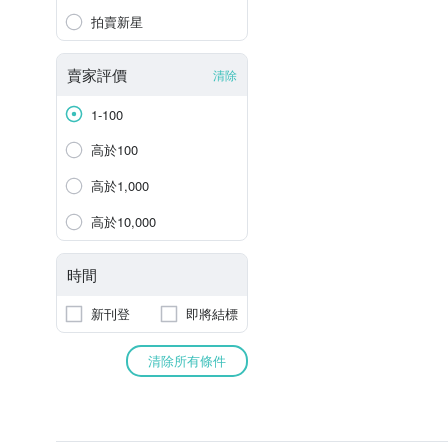
拍賣新星
賣家評價
清除
1-100
高於100
高於1,000
高於10,000
時間
新刊登
即將結標
清除所有條件