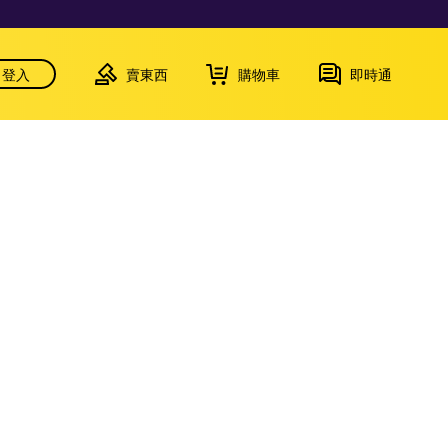
登入
賣東西
購物車
即時通