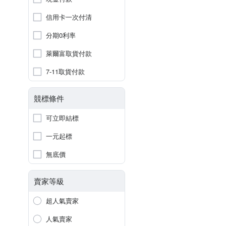
信用卡一次付清
分期0利率
萊爾富取貨付款
7-11取貨付款
競標條件
可立即結標
一元起標
無底價
賣家等級
超人氣賣家
人氣賣家