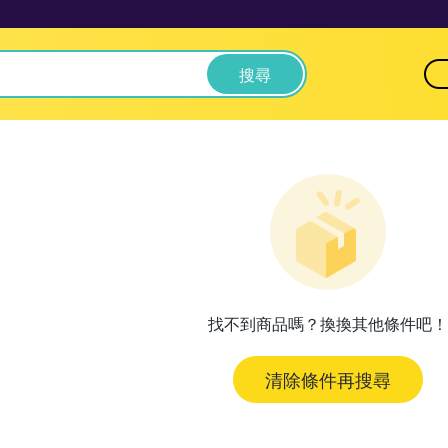
搜尋
找不到商品嗎？換換其他條件吧！
清除條件再搜尋