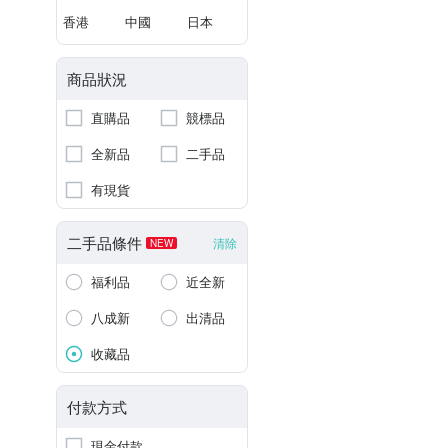
香港
中國
日本
商品狀況
直購品
競標品
全新品
二手品
有現貨
二手品條件
清除
NEW
福利品
近全新
八成新
出清品
收藏品
付款方式
現金付款