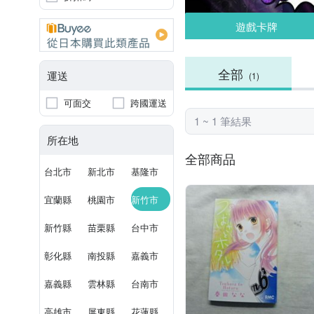
遊戲卡牌
全部
運送
(1)
可面交
跨國運送
1 ~ 1 筆結果
所在地
全部商品
台北市
新北市
基隆市
宜蘭縣
桃園市
新竹市
新竹縣
苗栗縣
台中市
彰化縣
南投縣
嘉義市
嘉義縣
雲林縣
台南市
高雄市
屏東縣
花蓮縣