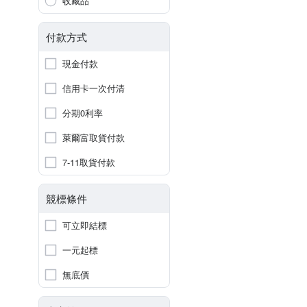
收藏品
付款方式
現金付款
信用卡一次付清
分期0利率
萊爾富取貨付款
7-11取貨付款
競標條件
可立即結標
一元起標
無底價