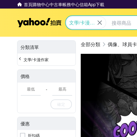
首頁
購物中心
中古車
帳務中心
信箱
App下載
Yahoo拍賣
文學/卡漫作
家
偶像、球員卡
分類清單
文學/卡漫作家
價格
-
確定
優惠
折扣碼