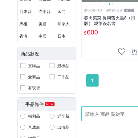
若凡居~7/3-14暫停出貨
台東縣
澎湖縣
金門
617
春田菜菜 翼與螢火蟲8（日
版） 親筆簽名書
馬祖
美國
加拿大
600
$
香港
中國
日本
商品狀況
直購品
競標品
全新品
二手品
1
有現貨
二手品條件
NEW
福利品
近全新
八成新
出清品