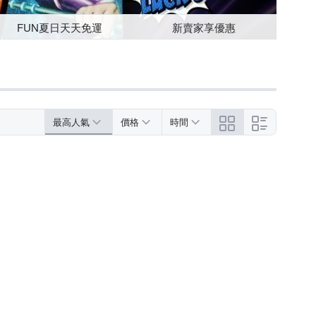
FUN夏日天天免運
新賣家享優惠
最高人氣
價格
時間