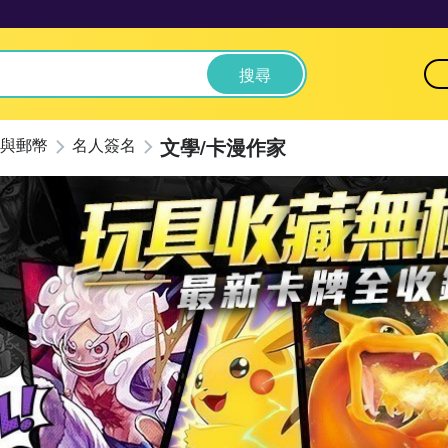
搜尋
文學/卡漫作家
與郵幣
名人簽名