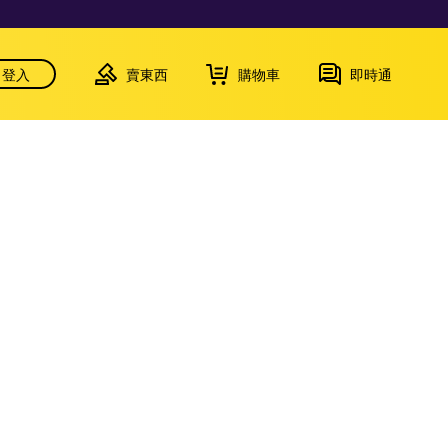
登入
賣東西
購物車
即時通