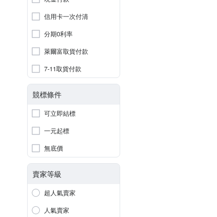
信用卡一次付清
分期0利率
萊爾富取貨付款
7-11取貨付款
競標條件
可立即結標
一元起標
無底價
賣家等級
超人氣賣家
人氣賣家