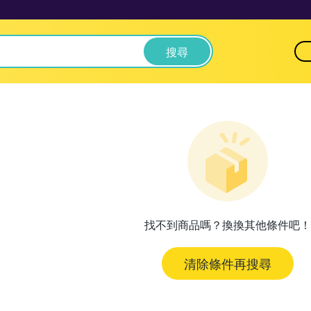
搜尋
找不到商品嗎？換換其他條件吧！
清除條件再搜尋