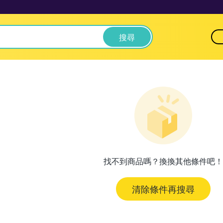
搜尋
找不到商品嗎？換換其他條件吧！
清除條件再搜尋