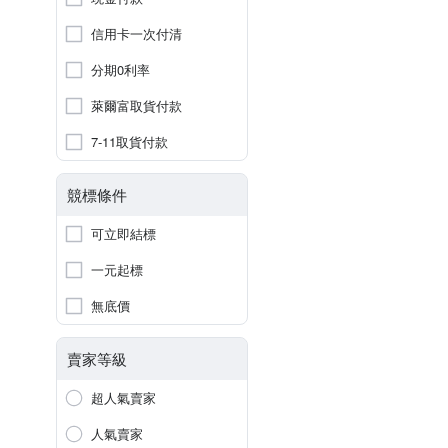
信用卡一次付清
分期0利率
萊爾富取貨付款
7-11取貨付款
競標條件
可立即結標
一元起標
無底價
賣家等級
超人氣賣家
人氣賣家