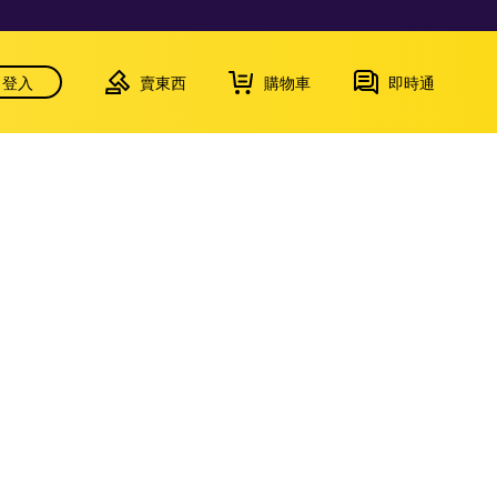
登入
賣東西
購物車
即時通