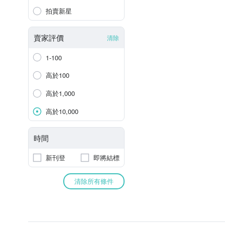
拍賣新星
賣家評價
清除
1-100
高於100
高於1,000
高於10,000
時間
新刊登
即將結標
清除所有條件