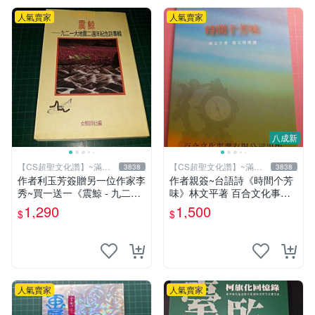
人氣賣家
人氣賣家
八成新
【CS超聖文化讚】~滿千
【CS超聖文化讚】~滿千
3838
3838
元送運
元送運
作者利玉芳簽贈另一位作家李
作者親簽~台語詩《時間个芳
秀~買一送一《震鯨 - 九二一
味》林文平著 百合文化事業
大地震二週年紀念詩專輯》女
2006.10初版一刷 附光碟【C
1,290
1,500
$
$
鯨詩社編 (贈 利玉芳小詩集)
S超聖文化讚】
人氣賣家
人氣賣家