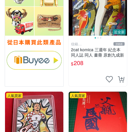
近全新
信箱
3968
paul600510@yahoo.com.tw
2cat komica 三週年 紀念本
同人誌 同人 畫冊 原創九成新
208
$
人氣賣家
人氣賣家