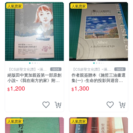
人氣賣家
人氣賣家
【CS超聖文化讚】~滿千
【CS超聖文化讚】~滿千
3838
3838
元送運
元送運
絕版田中實加親簽第一部原創
作者親簽贈本《施哲三油畫選
小說~《我在南方的家》附書
集(一) -生命的投影與迴音》
套 田中實加 (陳宣儒)著 台灣
精裝本 封面有漬【CS超聖文
1,200
1,300
$
$
館 遠流 書況佳
化讚】
人氣賣家
人氣賣家