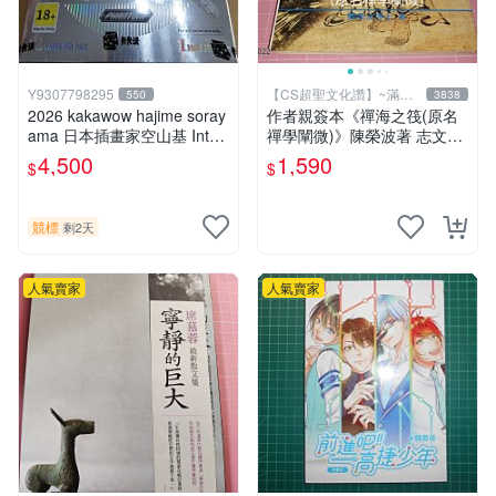
Y9307798295
【CS超聖文化讚】~滿千
550
3838
元送運
2026 kakawow hajime soray
作者親簽本《禪海之筏(原名
ama 日本插畫家空山基 Inter
禪學闡微)》陳榮波著 志文出
national國際版官方收藏簽名
版1993年再版 有註記【CS超
4,500
1,590
$
$
盒卡
聖文化讚】
競標
剩2天
人氣賣家
人氣賣家