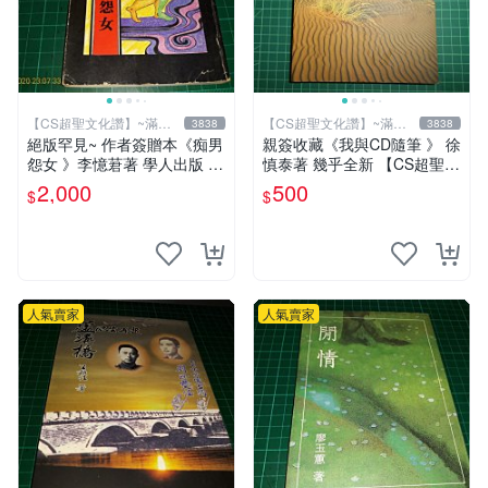
【CS超聖文化讚】~滿千
【CS超聖文化讚】~滿千
3838
3838
元送運
元送運
絕版罕見~ 作者簽贈本《痴男
親簽收藏《我與CD隨筆 》 徐
怨女 》李憶莙著 學人出版 19
慎泰著 幾乎全新 【CS超聖文
90年初版 書側有微斑 【CS
化2讚】
2,000
500
$
$
超聖文化讚】
人氣賣家
人氣賣家