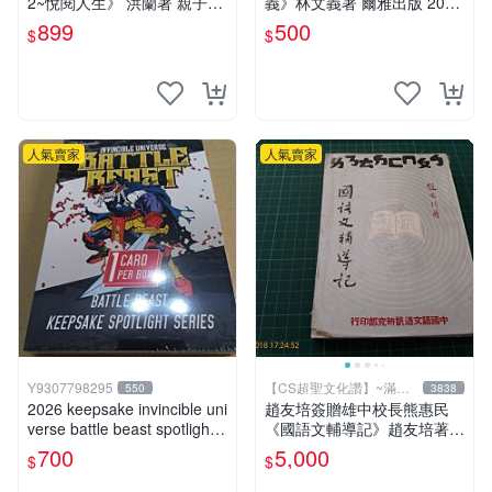
2~悅閱人生》 洪蘭著 親子天
義》林文義著 爾雅出版 2018
下 【CS超聖文化2讚】
年初版【CS超聖文化讚】
899
500
$
$
人氣賣家
人氣賣家
Y9307798295
【CS超聖文化讚】~滿千
550
3838
元送運
2026 keepsake invincible uni
趙友培簽贈雄中校長熊惠民
verse battle beast spotlight
《國語文輔導記》趙友培著
戰鬥野獸簽名盒卡
中國語文通訊研究部印行 民
700
5,000
$
$
國53年臺北初版 書背封底有
損