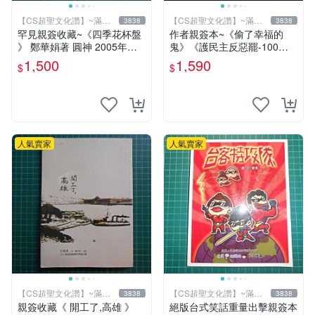
【CS超聖文化讚】~滿千
【CS超聖文化讚】~滿千
3838
3838
元送運
元送運
罕見親簽收藏~《四季花杯盤
作者親簽本~《偷了幸福的
》 鄭華娟著 圓神 2005年初
鬼》《護民主反惡罷-100萬
版【CS超聖文化2讚】
步走大安》二本合售 羅智強
1,500
1,590
$
$
著 精裝小冊【CS超聖文化
讚】
人氣賣家
人氣賣家
【CS超聖文化讚】~滿千
【CS超聖文化讚】~滿千
3838
3838
元送運
元送運
親簽收藏《 開工了,高雄 》
絕版台式笑話重量出擊親簽本