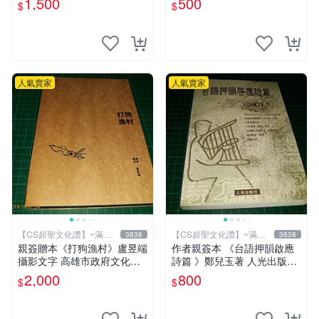
1,500
500
$
$
化讚】
讚】
人氣賣家
人氣賣家
【CS超聖文化讚】~滿千
【CS超聖文化讚】~滿千
3838
3838
元送運
元送運
親簽贈本《打狗漁村》盧昱端
作者親簽本 《台語押韻啟應
攝影文字 高雄市政府文化局
詩篇 》鄭兒玉著 人光出版社
2013年初版 【CS超聖文化
2002年初版 9成新 【CS超聖
2,000
800
$
$
讚】
文化讚】