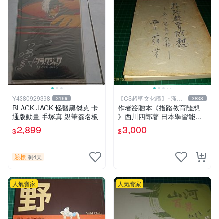
Y4380929398
【CS超聖文化讚】~滿千
2166
3838
元送運
BLACK JACK 怪醫黑傑克 卡
作者簽贈本《指路教育隨想
通版動畫 手塚真 親筆簽名板
》西川四郎著 日本學習能率
研究會 昭和五十二年【CS超
2,899
3,000
$
$
聖文化讚】
競標
剩4天
人氣賣家
人氣賣家