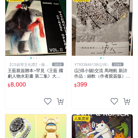
【CS超聖文化讚】~滿千
Y7933846138(記得）
3838
2384
元送運
王藍親簽贈本~罕見《王藍 國
(記得小舖)交流 馬翊航 新詩
劇人物水彩畫 第二集》大本
作品：細軟（作者親簽版）全
【 CS超聖文化讚】
新 換張景嵐成語蕎張艾亞辜
8,000
399
$
$
莞允鄭家純等簽名寫真書
人氣賣家