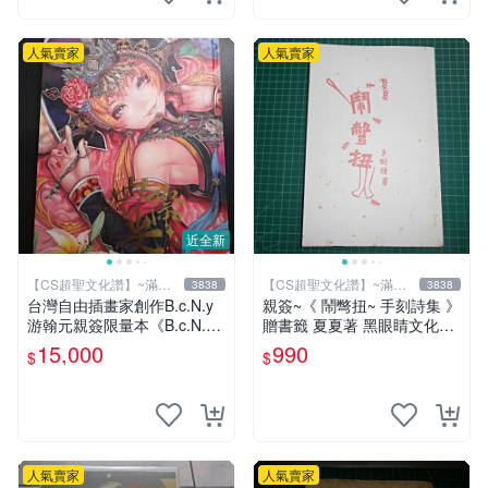
人氣賣家
人氣賣家
近全新
【CS超聖文化讚】~滿千
【CS超聖文化讚】~滿千
3838
3838
元送運
元送運
台灣自由插畫家創作B.c.N.y
親簽~《 鬧彆扭~ 手刻詩集 》
游翰元親簽限量本《B.c.N.y
贈書籤 夏夏著 黑眼睛文化
個人畫冊 VOL.4 四際光》20
【CS超聖文化2讚】
15,000
990
$
$
12.07 初版
人氣賣家
人氣賣家