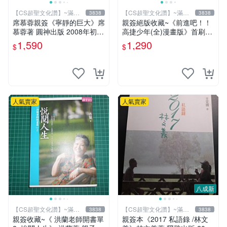
【CS超聖文化讚】~滿千
【CS超聖文化讚】~滿千
3838
3838
元送運
元送運
席慕蓉親簽《寧靜的巨大》席
親簽絕版收藏~《前進吧！！
慕蓉著 圓神出版 2008年初版
高捷少年(全)漫畫版》首刷限
【CS超聖文化讚】
贈送「全員集合」畫報卡*1張
1,590
1,290
$
$
PET卡*1張.魏思佳(Sika)
人氣賣家
人氣賣家
八成新
【CS超聖文化讚】~滿千
【CS超聖文化讚】~滿千
3838
3838
元送運
元送運
親簽收藏~《 洪蘭老師開書單
親簽本《2017 私語錄 /林文