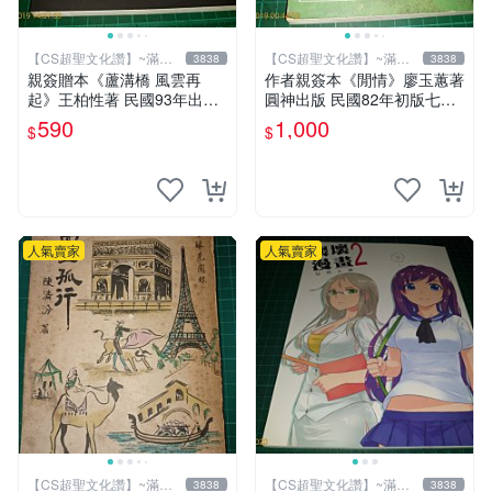
【CS超聖文化讚】~滿千
【CS超聖文化讚】~滿千
3838
3838
元送運
元送運
親簽贈本《蘆溝橋 風雲再
作者親簽本《閒情》廖玉蕙著
起》王柏性著 民國93年出版
圓神出版 民國82年初版七刷
【CS超聖文化讚】
【CS超聖文化讚】
590
1,000
$
$
人氣賣家
人氣賣家
【CS超聖文化讚】~滿千
【CS超聖文化讚】~滿千
3838
3838