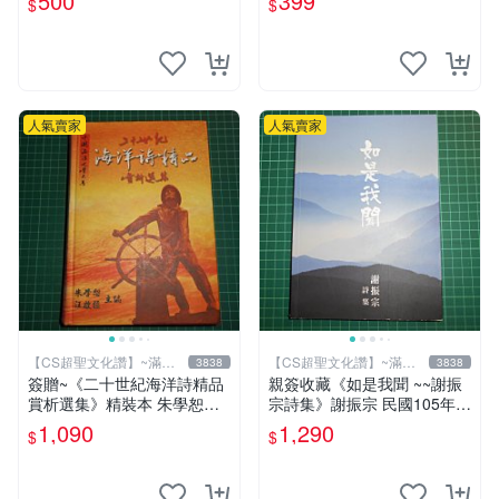
500
399
$
$
版】換張景嵐成語蕎辜莞允等
簽名寫真書
人氣賣家
人氣賣家
【CS超聖文化讚】~滿千
【CS超聖文化讚】~滿千
3838
3838
元送運
元送運
簽贈~《二十世紀海洋詩精品
親簽收藏《如是我聞 ~~謝振
賞析選集》精裝本 朱學恕等
宗詩集》謝振宗 民國105年初
主編 詩藝文 2002年初版【C
版【CS超聖文化2讚】
1,090
1,290
$
$
S超聖文化2讚】