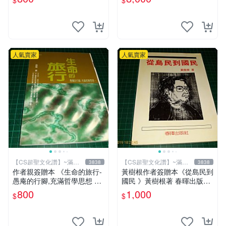
$
$
文化2讚】
【CS 超聖文化讚】
人氣賣家
人氣賣家
【CS超聖文化讚】~滿千
【CS超聖文化讚】~滿千
3838
3838
元送運
元送運
作者親簽贈本 《生命的旅行-
黃樹根作者簽贈本《從島民到
愚庵的行腳,充滿哲學思想 》
國民 》黃樹根著 春暉出版社
愚庵著 三源出版社 2001年初
民國78年出版 扉頁有斑 【C
800
1,000
$
$
版 9成新 【CS超聖文化讚】
S 超聖文化讚】