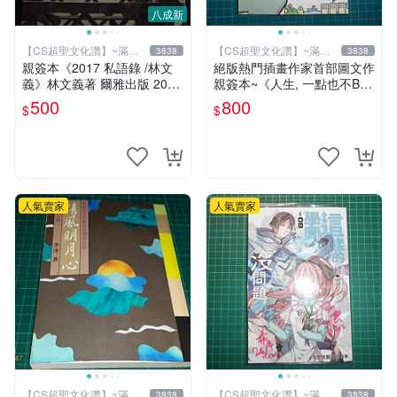
八成新
【CS超聖文化讚】~滿千
【CS超聖文化讚】~滿千
3838
3838
元送運
元送運
親簽本《2017 私語錄 /林文
絕版熱門插畫作家首部圖文作
義》林文義著 爾雅出版 2018
親簽本~《人生, 一點也不BL
年初版【CS超聖文化讚】
UE~阿雜的事就用笑容迎擊
500
800
$
$
吧！》Ning著/繪 悅知文化
人氣賣家
人氣賣家
【CS超聖文化讚】~滿千
【CS超聖文化讚】~滿千
3838
3838