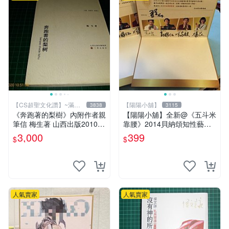
【CS超聖文化讚】~滿千
【陽陽小舖】
3838
3115
元送運
《奔跑著的梨樹》內附作者親
【陽陽小舖】全新@《五斗米
筆信 梅生著 山西出版2010年
靠腰》2014貝納頌知性藝文
第一版一刷 【CS超聖文化
季 演員親筆簽名邀請函(馬克
3,000
399
$
$
讚】
黃迪揚 郭耀仁 林家麒 蔡亘
晏)
人氣賣家
人氣賣家