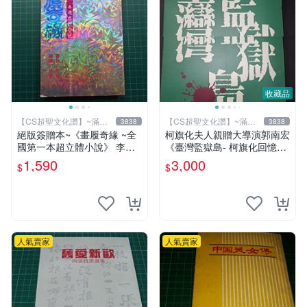
收藏品
【CS超聖文化讚】~滿千
【CS超聖文化讚】~滿千
3838
3838
元送運
元送運
絕版簽贈本~《畫履奇緣 ~全
柯旗化夫人親贈大導演郭南宏
國第一本超立體小說》 李奇
《臺灣監獄島- 柯旗化回憶
著 李奇繪圖【CS超聖文化2
錄》柯旗化著 第一出版社 20
1,590
3,000
$
$
讚】
02年修訂再版 【CS超聖文化
讚】
人氣賣家
人氣賣家