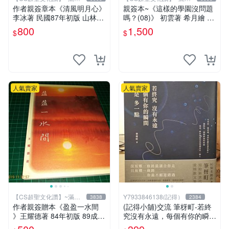
元送運
元送運
作者親簽章本《清風明月心》
親簽本~《這樣的學園沒問題
李冰著 民國87年初版 山林書
嗎？(08)》 初雲著 希月繪 飛
局出版 書緣有微斑 【CS 超
燕文創 書況新【CS超聖文化
800
1,500
$
$
聖文化讚】
2讚】
人氣賣家
人氣賣家
【CS超聖文化讚】~滿千
Y7933846138(記得）
3838
2384
元送運
作者親簽贈本《盈盈一水間
(記得小舖)交流 筆枒町-若終
》王耀德著 84年初版 89成新
究沒有永遠，每個有你的瞬間
【CS超聖文化讚】
都是多一點【限量作者親簽