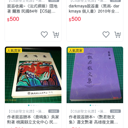
【CS超聖文化讚】~滿千
【CS超聖文化讚】~滿千
3838
3838
元送運
元送運
親簽收藏~《法式裸睡》隱地
darkmaya親簽畫《黑画- dar
著 爾雅 民國84年【CS超聖
kmaya 個人畫》2010年全彩
文化2讚】
【CS超聖文化讚】
500
500
$
$
人氣賣家
人氣賣家
【CS超聖文化讚】~滿千
【CS超聖文化讚】~滿千
3838
3838
元送運
元送運
作者親簽贈本《鹿鳴集》吳家
作者親簽贈本~《艷君散文
勲著 桃園縣立文化中心 民國
集》蕭文艷著 高雄復文圖書
85年初版 8成新 【CS超聖文
1997年修訂版 【CS超聖文化