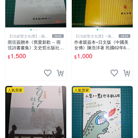
【CS超聖文化讚】~滿千
【CS超聖文化讚】~滿千
3838
3838
元送運
元送運
雨弦簽贈本《舊愛新歡 -- 雨
作者親簽本~日文版《中國美
弦詩書畫集》文史哲出版社
女傳》陳浩洋著 民國62年6月
印 民國85年初版 9成新 【CS
出版 【CS超聖文化讚】
1,500
1,000
$
$
超聖文化讚】
人氣賣家
人氣賣家