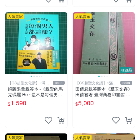
人氣賣家
人氣賣家
收藏品
【CS超聖文化讚】~滿千
【CS超聖文化讚】~滿千
3838
3838
元送運
元送運
絕版限量親簽本~《親愛的馬
田倩君親簽贈本《羣玉文存》
克瑪麗 Re ~是不是每個男人
田倩君著 臺灣商務印書館 民
都這樣？（附贈快速通關信
國61年初版 有劃註記【CS超
1,590
5,000
$
$
封）》附書腰 歐馬克 吳瑪麗
聖文化讚】
繪三采 書新
人氣賣家
人氣賣家