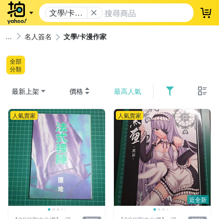
文學/卡漫
登
作家
名人簽名
文學/卡漫作家
全部
分類
最新上架
價格
最高人氣
人氣賣家
人氣賣家
近全新