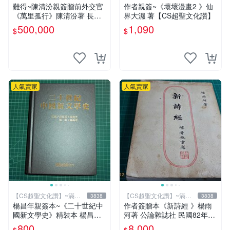
元送運
元送運
難得~陳清汾親簽贈前外交官
作者親簽~《壞壞漫畫2 》仙
《萬里孤行》陳清汾著 長風
界大濕 著【CS超聖文化讚】
出版 民國45年初版 【CS超
500,000
1,090
$
$
聖文化讚】
人氣賣家
人氣賣家
【CS超聖文化讚】~滿千
【CS超聖文化讚】~滿千
3838
3838
元送運
元送運
楊昌年親簽本~《二十世紀中
作者簽贈本《新詩經 》楊雨
國新文學史》精裝本 楊昌年
河著 公論雜誌社 民國82年初
等著 駱駝 2005年 【CS超聖
版 書有泛黃 內有作者合照
800
8,000