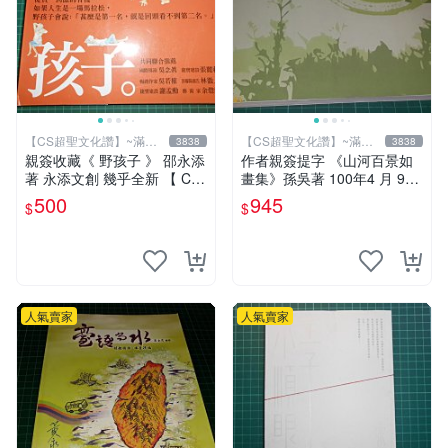
【CS超聖文化讚】~滿千
【CS超聖文化讚】~滿千
3838
3838
元送運
元送運
親簽收藏《 野孩子 》 邵永添
作者親簽提字 《山河百景如
著 永添文創 幾乎全新 【 CS
畫集》孫吳著 100年4 月 9成
超聖文化2讚】
新 【CS超聖文化讚】
500
945
$
$
人氣賣家
人氣賣家