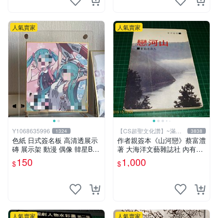
人氣賣家
人氣賣家
Y1068635996
【CS超聖文化讚】~滿千
1324
3838
元送運
色紙 日式簽名板 高清透展示
作者親簽本《山河戀》蔡富澧
磚 展示架 動漫 偶像 韓星BT
著 大海洋文藝雜誌社 內有註
S hololive 中號 凹槽150*150
記【CS超聖文化讚】
150
1,000
$
$
mm
人氣賣家
人氣賣家