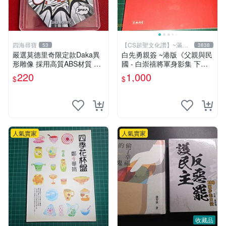
四海尋寶
【CS超聖文化讚】~滿千
53
3838
元送運
嚴選莫德里奇限定款Daka異
白先勇親簽 ~港版《父親與民
形雕像 採用高質ABS材質 聲
國 - 白崇禧將軍身影集 下
光動力顯示 適合收藏家 國際
冊》白先勇編 天地出版 2012
220
1,000
$
$
足壇巨星 異形造型 限量版 A
年初版 .香港【CS超聖文化
BS雕像 收藏推薦
讚】
人氣賣家
人氣賣家
收藏品