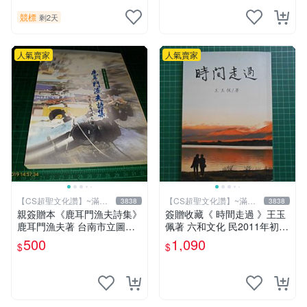
競標
剩2天
人氣賣家
人氣賣家
【CS超聖文化讚】~滿千
【CS超聖文化讚】~滿千
3838
3838
元送運
元送運
親簽贈本《鹿耳門漁夫詩集》
簽贈收藏《 時間走過 》王玉
鹿耳門漁夫著 台南市立圖書
佩著 六和文化 民2011年初版
館 民國91年 【CS超聖文化
9成新【CS超聖文化2讚】
500
1,090
$
$
讚】