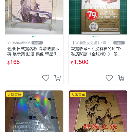
Y1068635996
【CS超聖文化讚】~滿千
1324
3838
元送運
色紙 日式簽名板 高清透展示
親簽收藏~《 沒有神的所在~
磚 展示架 動漫 偶像 韓星BT
私房閱讀《金瓶梅》》 侯文
S hololive 大號 凹槽182*202
詠著 皇冠 民2009年初版 【C
165
1,500
$
$
mm
S超聖文化2讚】
人氣賣家
人氣賣家