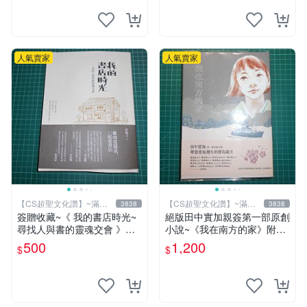
人氣賣家
人氣賣家
【CS超聖文化讚】~滿千
【CS超聖文化讚】~滿千
3838
3838
元送運
元送運
簽贈收藏~《 我的書店時光~
絕版田中實加親簽第一部原創
尋找人與書的靈魂交會 》附
小說~《我在南方的家》附書
書腰 水瓶子著 文經社【CS超
套 田中實加 (陳宣儒)著 台灣
500
1,200
$
$
聖文化2讚】
館 遠流 書況佳