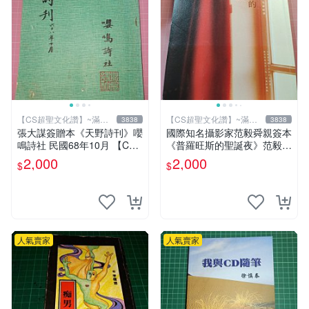
【CS超聖文化讚】~滿千
【CS超聖文化讚】~滿千
3838
3838
元送運
元送運
張大謀簽贈本《天野詩刊》嚶
國際知名攝影家范毅舜親簽本
鳴詩社 民國68年10月 【CS
《普羅旺斯的聖誕夜》范毅舜
超聖文化讚】
著 積木文化 2016年初版一刷
2,000
2,000
$
$
【CS超聖文化讚】
人氣賣家
人氣賣家