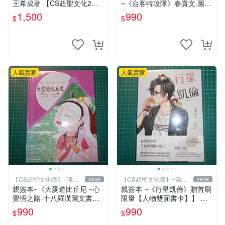
王希成著 【CS超聖文化2
~《台客特攻隊》春貴文.圖
讚】
布克文化【CS超聖文化2讚】
1,500
990
$
$
人氣賣家
人氣賣家
【CS超聖文化讚】~滿千
【CS超聖文化讚】~滿千
3838
3838
元送運
元送運
親簽本~《大愛道比丘尼 ~心
親簽本 ~《行星凱倫》贈首刷
覺悟之路-十八羅漢圖文書》
限量【人物雙面書卡】】 初
妍因改寫 羅莎繪 佛光文化
野 晴著 RUM繪 獨步 書況新
990
990
$
$
【CS超聖文化2讚】
【CS超聖文化2讚】