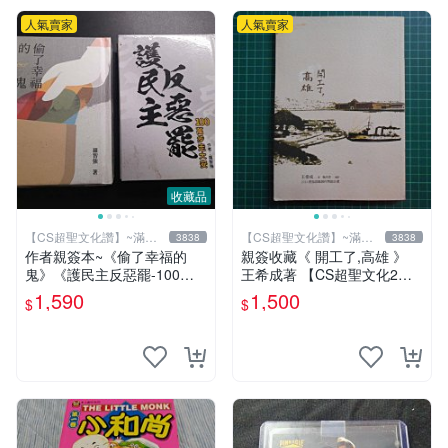
人氣賣家
人氣賣家
收藏品
【CS超聖文化讚】~滿千
【CS超聖文化讚】~滿千
3838
3838
元送運
元送運
作者親簽本~《偷了幸福的
親簽收藏《 開工了,高雄 》
鬼》《護民主反惡罷-100萬
王希成著 【CS超聖文化2
步走大安》二本合售 羅智強
讚】
1,590
1,500
$
$
著 精裝小冊【CS超聖文化
讚】