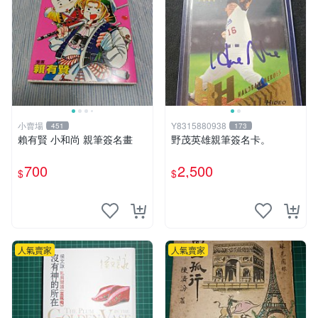
小賣場
Y8315880938
451
173
賴有賢 小和尚 親筆簽名畫
野茂英雄親筆簽名卡。
700
2,500
$
$
人氣賣家
人氣賣家