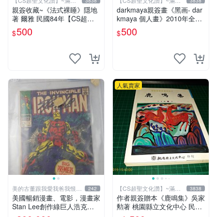
【CS超聖文化讚】~滿千
【CS超聖文化讚】~滿千
3838
3838
元送運
元送運
親簽收藏~《法式裸睡》隱地
darkmaya親簽畫《黑画- dar
著 爾雅 民國84年【CS超聖
kmaya 個人畫》2010年全彩
文化2讚】
【CS超聖文化讚】
500
500
$
$
人氣賣家
美的古董跟我愛我爸我恨壞
【CS超聖文化讚】~滿千
242
3838
人
元送運
美國暢銷漫畫、電影，漫畫家
作者親簽贈本《鹿鳴集》吳家
Stan Lee創作綠巨人浩克、
勲著 桃園縣立文化中心 民國
蜘蛛人、X戰警、鋼鐵人，鋼
85年初版 8成新 【CS超聖文