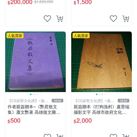
200,000
1,500
$1,500,000
$
$
鐵人是世界最有錢總裁拯救國
化讚】
14折
家、除各國壞人的英雄，196
8鋼鐵人第一集簽名漫畫
人氣賣家
人氣賣家
【CS超聖文化讚】~滿千
【CS超聖文化讚】~滿千
3838
3838
元送運
元送運
作者親簽贈本~《艷君散文
親簽贈本《打狗漁村》盧昱端
集》蕭文艷著 高雄復文圖書
攝影文字 高雄市政府文化局
1997年修訂版 【CS超聖文化
2013年初版 【CS超聖文化
500
2,000
$
$
讚】
讚】