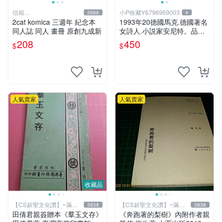
信箱
小P收藏Y6796969003
3966
4
paul600510@yahoo.com.tw
2cat komica 三週年 紀念本
1993年20德國馬克.德國著名
同人誌 同人 畫冊 原創九成新
女詩人.小説家安尼特。品相
如圖。
208
450
$
$
人氣賣家
人氣賣家
收藏品
【CS超聖文化讚】~滿千
【CS超聖文化讚】~滿千
3838
3838
元送運
元送運
田倩君親簽贈本《羣玉文存》
《奔跑著的梨樹》內附作者親