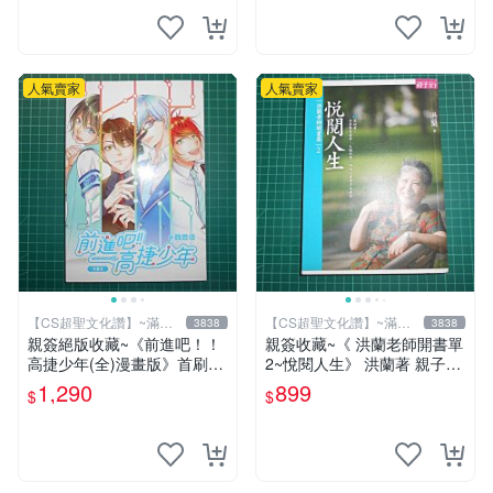
人氣賣家
人氣賣家
【CS超聖文化讚】~滿千
【CS超聖文化讚】~滿千
3838
3838
元送運
元送運
親簽絕版收藏~《前進吧！！
親簽收藏~《 洪蘭老師開書單
高捷少年(全)漫畫版》首刷限
2~悅閱人生》 洪蘭著 親子天
贈送「全員集合」畫報卡*1張
下 【CS超聖文化2讚】
1,290
899
$
$
PET卡*1張.魏思佳(Sika)