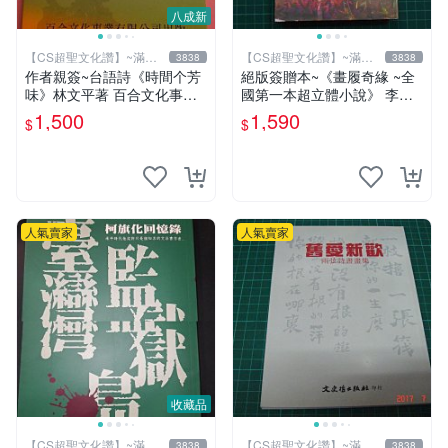
八成新
【CS超聖文化讚】~滿千
【CS超聖文化讚】~滿千
3838
3838
元送運
元送運
作者親簽~台語詩《時間个芳
絕版簽贈本~《畫履奇緣 ~全
味》林文平著 百合文化事業
國第一本超立體小說》 李奇
2006.10初版一刷 附光碟【C
著 李奇繪圖【CS超聖文化2
1,500
1,590
$
$
S超聖文化讚】
讚】
人氣賣家
人氣賣家
收藏品
【CS超聖文化讚】~滿千
【CS超聖文化讚】~滿千
3838
3838