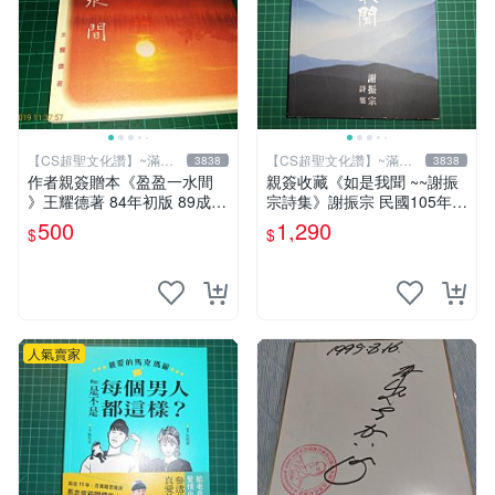
【CS超聖文化讚】~滿千
【CS超聖文化讚】~滿千
3838
3838
元送運
元送運
作者親簽贈本《盈盈一水間
親簽收藏《如是我聞 ~~謝振
》王耀德著 84年初版 89成新
宗詩集》謝振宗 民國105年初
【CS超聖文化讚】
版【CS超聖文化2讚】
500
1,290
$
$
人氣賣家