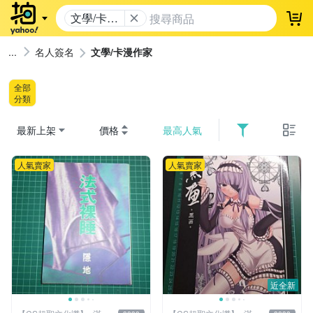
文學/卡漫
登
作家
名人簽名
文學/卡漫作家
全部
分類
最新上架
價格
最高人氣
人氣賣家
人氣賣家
近全新