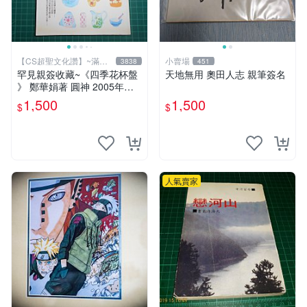
【CS超聖文化讚】~滿千
小賣場
3838
451
元送運
罕見親簽收藏~《四季花杯盤
天地無用 奧田人志 親筆簽名
》 鄭華娟著 圓神 2005年初
版【CS超聖文化2讚】
1,500
1,500
$
$
人氣賣家