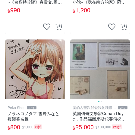
~《台客特攻隊》春貴文.圖
小說~《我在南方的家》附書
布克文化【CS超聖文化2讚】
套 田中實加 (陳宣儒)著 台灣
990
1,200
$
$
館 遠流 書況佳
Peko Shop
美的古董跟我愛我爸我恨壞
146
242
人
ノラネコノタマ 雪野みなと
英國傳奇文學家Conan Doyl
複製簽名板
e，作品福爾摩斯犯罪偵探集
在250國暢銷文學、電影，作
800
25,000
$1,000
8折
$100,000
25折
$
$
品出現犯罪高手顯示警察不聰