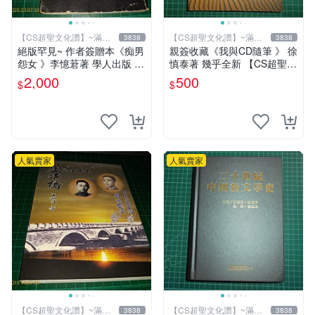
【CS超聖文化讚】~滿千
【CS超聖文化讚】~滿千
3838
3838
元送運
元送運
絕版罕見~ 作者簽贈本《痴男
親簽收藏《我與CD隨筆 》 徐
怨女 》李憶莙著 學人出版 19
慎泰著 幾乎全新 【CS超聖文
90年初版 書側有微斑 【CS
化2讚】
2,000
500
$
$
超聖文化讚】
人氣賣家
人氣賣家
【CS超聖文化讚】~滿千
【CS超聖文化讚】~滿千
3838
3838