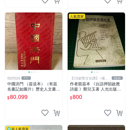
人氣賣家
i920526
【CS超聖文化讚】~滿千
771
3838
元送運
中國洪門 （簽送本）（有簽
作者親簽本 《台語押韻啟應
名畫記如圖片）歷史人文書籍
詩篇 》鄭兒玉著 人光出版社
早期書 中國洪門聯合總會 二
2002年初版 9成新 【CS超聖
80,099
800
$
$
手書
文化讚】
超人氣賣家