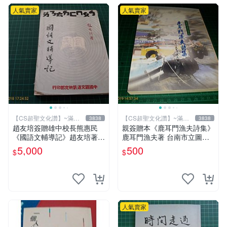
人氣賣家
人氣賣家
【CS超聖文化讚】~滿千
【CS超聖文化讚】~滿千
3838
3838
元送運
元送運
趙友培簽贈雄中校長熊惠民
親簽贈本《鹿耳門漁夫詩集》
《國語文輔導記》趙友培著
鹿耳門漁夫著 台南市立圖書
中國語文通訊研究部印行 民
館 民國91年 【CS超聖文化
5,000
500
$
$
國53年臺北初版 書背封底有
讚】
損
人氣賣家