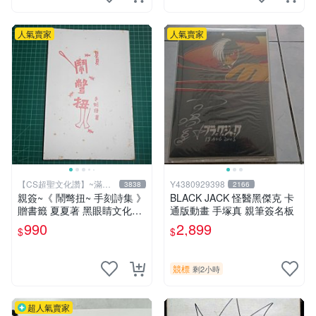
人氣賣家
人氣賣家
【CS超聖文化讚】~滿千
Y4380929398
3838
2166
元送運
親簽~《 鬧彆扭~ 手刻詩集 》
BLACK JACK 怪醫黑傑克 卡
贈書籤 夏夏著 黑眼睛文化
通版動畫 手塚真 親筆簽名板
【CS超聖文化2讚】
990
2,899
$
$
競標
剩2小時
超人氣賣家