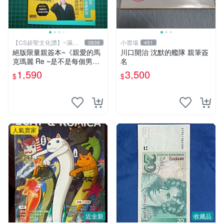
【CS超聖文化讚】~滿千
小賣場
3838
451
元送運
絕版限量親簽本~《親愛的馬
川口開治 沈默的艦隊 親筆簽
克瑪麗 Re ~是不是每個男人
名
都這樣？（附贈快速通關信
1,590
3,500
$
$
封）》附書腰 歐馬克 吳瑪麗
繪三采 書新
人氣賣家
近全新
收藏品