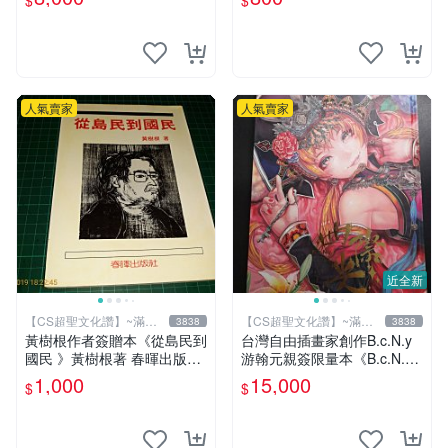
$
$
【CS 超聖文化讚】
版 9成新 【CS超聖文化讚】
人氣賣家
人氣賣家
近全新
【CS超聖文化讚】~滿千
【CS超聖文化讚】~滿千
3838
3838
元送運
元送運
黃樹根作者簽贈本《從島民到
台灣自由插畫家創作B.c.N.y
國民 》黃樹根著 春暉出版社
游翰元親簽限量本《B.c.N.y
民國78年出版 扉頁有斑 【C
個人畫冊 VOL.4 四際光》20
1,000
15,000
$
$
S 超聖文化讚】
12.07 初版