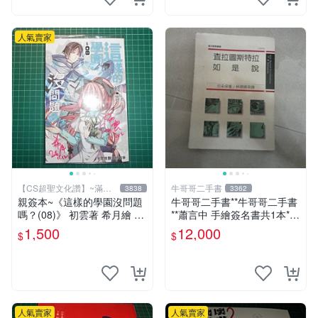
人氣賣家
【CS超聖文化讚】~滿千
牛哥哥二手書
3838
3362
元送運
親簽本~《這樣的學園沒問題
牛哥哥二手書**牛哥哥二手書
嗎？(08)》 初雲著 希月繪 飛
**蕭言中 手繪簽名書共1本*查
燕文創 書況新【CS超聖文化
拉圖斯特拉如是說 尼采著19
1,500
12,000
$
$
2讚】
89遠流一板共1本
人氣賣家
人氣賣家