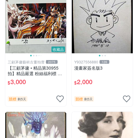
收藏品
三顧茅廬藝術古董拍賣
Y9327556880
2075
126
【三顧茅廬 • 精品第30955
漫畫家簽名版3
拍】精品嚴選 粉絲福利標 日
本動漫大師 車田正美簽名照
3,000
2,000
$
$
片《聖鬥士星矢》！ 特惠起
標 無底價
競標
競標
剩5天
剩5天