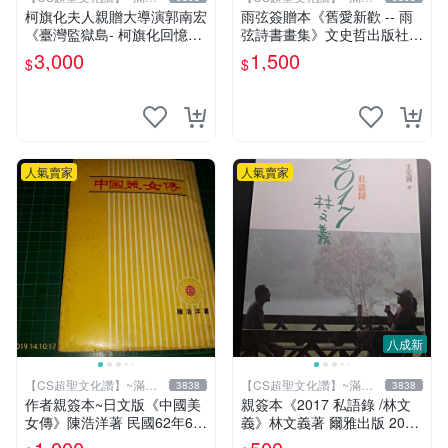
元送運
元送運
柯旗化夫人親贈大導演郭南宏
雨弦簽贈本《舊愛新歡 -- 雨
《臺灣監獄島- 柯旗化回憶
弦詩書畫集》文史哲出版社
錄》柯旗化著 第一出版社 20
印 民國85年初版 9成新 【CS
3,000
1,500
$
$
02年修訂再版 【CS超聖文化
超聖文化讚】
讚】
人氣賣家
人氣賣家
八成新
【CS超聖文化讚】~滿千
【CS超聖文化讚】~滿千
3838
3838
元送運
元送運
作者親簽本~日文版《中國美
親簽本《2017 私語錄 /林文
女傳》陳浩洋著 民國62年6月
義》林文義著 爾雅出版 2018
出版 【CS超聖文化讚】
年初版【CS超聖文化讚】