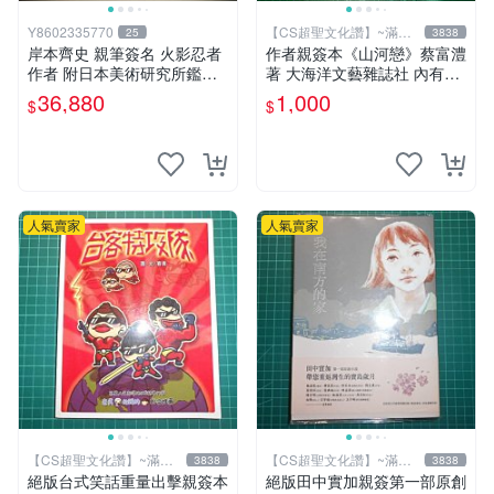
Y8602335770
【CS超聖文化讚】~滿千
25
3838
元送運
岸本齊史 親筆簽名 火影忍者
作者親簽本《山河戀》蔡富澧
作者 附日本美術研究所鑑定
著 大海洋文藝雜誌社 內有註
證明書 卡卡西 培英 鳴人 非
記【CS超聖文化讚】
36,880
1,000
$
$
佐助 GEM Tsume 曉
人氣賣家
人氣賣家
【CS超聖文化讚】~滿千
【CS超聖文化讚】~滿千
3838
3838
元送運
元送運
絕版台式笑話重量出擊親簽本
絕版田中實加親簽第一部原創