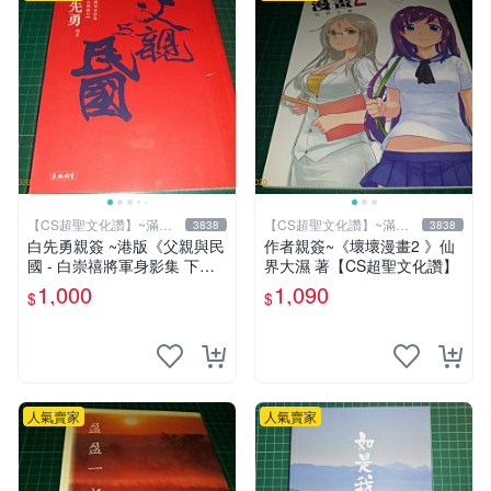
【CS超聖文化讚】~滿千
【CS超聖文化讚】~滿千
3838
3838
元送運
元送運
白先勇親簽 ~港版《父親與民
作者親簽~《壞壞漫畫2 》仙
國 - 白崇禧將軍身影集 下
界大濕 著【CS超聖文化讚】
冊》白先勇編 天地出版 2012
1,000
1,090
$
$
年初版 .香港【CS超聖文化
讚】
人氣賣家
人氣賣家