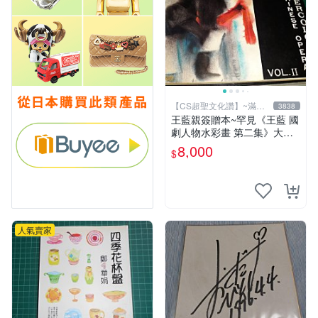
【CS超聖文化讚】~滿千
3838
元送運
王藍親簽贈本~罕見《王藍 國
劇人物水彩畫 第二集》大本
【 CS超聖文化讚】
8,000
$
人氣賣家