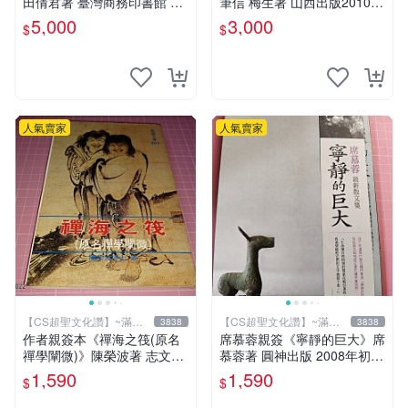
田倩君著 臺灣商務印書館 民
筆信 梅生著 山西出版2010年
國61年初版 有劃註記【CS超
第一版一刷 【CS超聖文化
5,000
3,000
$
$
聖文化讚】
讚】
人氣賣家
人氣賣家
【CS超聖文化讚】~滿千
【CS超聖文化讚】~滿千
3838
3838
元送運
元送運
作者親簽本《禪海之筏(原名
席慕蓉親簽《寧靜的巨大》席
禪學闡微)》陳榮波著 志文出
慕蓉著 圓神出版 2008年初版
版1993年再版 有註記【CS超
【CS超聖文化讚】
1,590
1,590
$
$
聖文化讚】