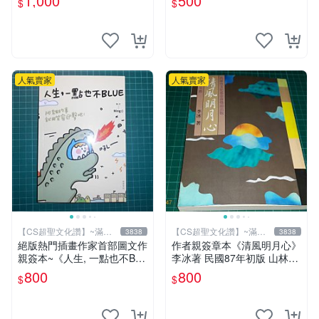
1,000
500
$
$
人氣賣家
人氣賣家
【CS超聖文化讚】~滿千
【CS超聖文化讚】~滿千
3838
3838
元送運
元送運
絕版熱門插畫作家首部圖文作
作者親簽章本《清風明月心》
親簽本~《人生, 一點也不BL
李冰著 民國87年初版 山林書
UE~阿雜的事就用笑容迎擊
局出版 書緣有微斑 【CS 超
800
800
$
$
吧！》Ning著/繪 悅知文化
聖文化讚】