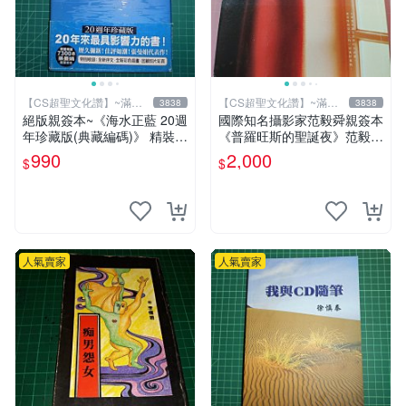
【CS超聖文化讚】~滿千
【CS超聖文化讚】~滿千
3838
3838
元送運
元送運
絕版親簽本~《海水正藍 20週
國際知名攝影家范毅舜親簽本
年珍藏版(典藏編碼)》 精裝
《普羅旺斯的聖誕夜》范毅舜
張曼娟 皇冠【CS超聖文化2
著 積木文化 2016年初版一刷
990
2,000
$
$
讚】
【CS超聖文化讚】
人氣賣家
人氣賣家