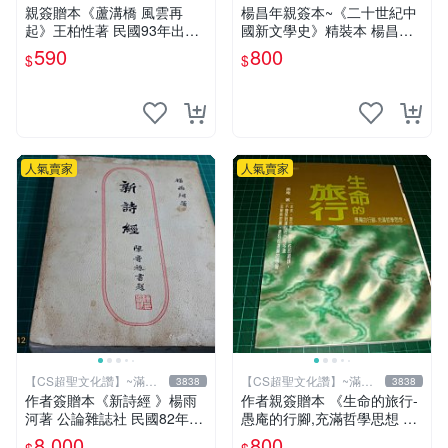
元送運
元送運
親簽贈本《蘆溝橋 風雲再
楊昌年親簽本~《二十世紀中
起》王柏性著 民國93年出版
國新文學史》精裝本 楊昌年
【CS超聖文化讚】
等著 駱駝 2005年 【CS超聖
590
800
$
$
文化2讚】
人氣賣家
人氣賣家
【CS超聖文化讚】~滿千
【CS超聖文化讚】~滿千
3838
3838
元送運
元送運
作者簽贈本《新詩經 》楊雨
作者親簽贈本 《生命的旅行-
河著 公論雜誌社 民國82年初
愚庵的行腳,充滿哲學思想 》
版 書有泛黃 內有作者合照
愚庵著 三源出版社 2001年初
8,000
800