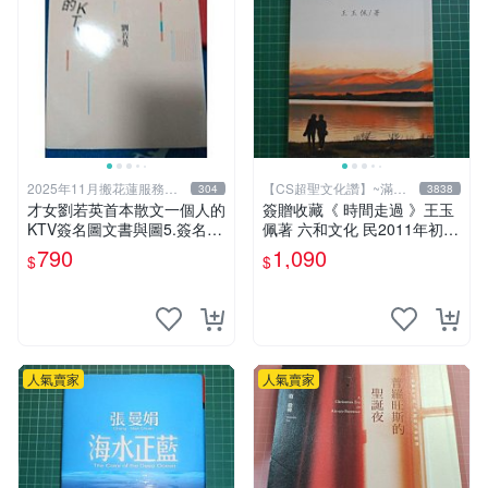
2025年11月搬花蓮服務照
【CS超聖文化讚】~滿千
304
3838
常
元送運
才女劉若英首本散文一個人的
簽贈收藏《 時間走過 》王玉
KTV簽名圖文書與圖5.簽名圖
佩著 六和文化 民2011年初版
文書 我想跟你走無註紀等 頗
9成新【CS超聖文化2讚】
790
1,090
$
$
新 分售各790$
人氣賣家
人氣賣家