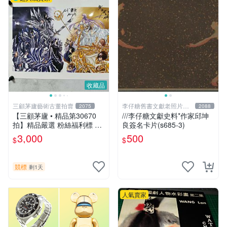
收藏品
三顧茅廬藝術古董拍賣
李仔糖舊書文獻老照片名
2075
2088
人收藏館
【三顧茅廬 • 精品第30670
///李仔糖文獻史料*作家邱坤
拍】精品嚴選 粉絲福利標 日
良簽名卡片(s685-3)
本動漫大師 車田正美簽名照
3,000
500
$
$
片《聖鬥士星矢》！ 特惠起
標 無底價
競標
剩1天
人氣賣家