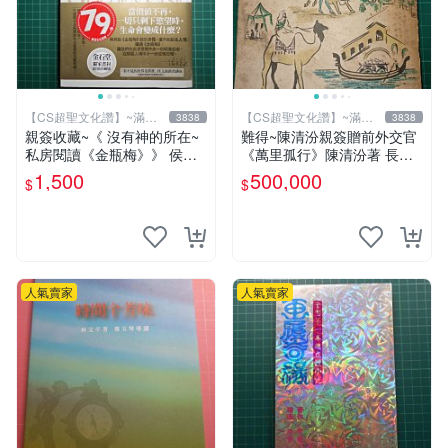
【CS超聖文化讚】~滿千
【CS超聖文化讚】~滿千
3838
3838
元送運
元送運
親簽收藏~《 沒有神的所在~
難得~陳清汾親簽贈前外交官
私房閱讀《金瓶梅》》 侯文
《萬里孤行》陳清汾著 長風
詠著 皇冠 民2009年初版 【C
出版 民國45年初版 【CS超
1,500
500,000
$
$
S超聖文化2讚】
聖文化讚】
人氣賣家
人氣賣家