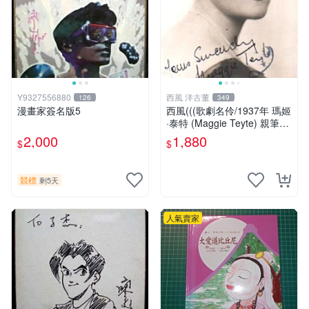
Y9327556880
西風 洋古董
126
349
漫畫家簽名版5
西風(((歌劇名伶/1937年 瑪姬
·泰特 (Maggie Teyte) 親筆簽
名 明信片 )))
2,000
1,880
$
$
競標
剩5天
人氣賣家