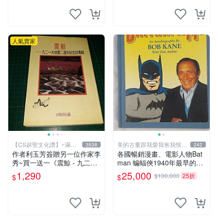
明不勇敢，出現聰明法醫學辦
案，限量鑑定簽名信件
人氣賣家
【CS超聖文化讚】~滿千
美的古董跟我愛我爸我恨壞
3838
242
元送運
人
作者利玉芳簽贈另一位作家李
各國暢銷漫畫、電影人物Bat
秀~買一送一《震鯨 - 九二一
man 蝙蝠俠1940年最早的創
大地震二週年紀念詩專輯》女
作者，這本書是Batman and
1,290
25,000
$100,000
25折
$
$
鯨詩社編 (贈 利玉芳小詩集)
me 是Bob Kane 1990年出的
書第一刷有他本人畫跟簽名