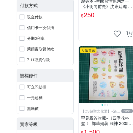
親簽本~生態台灣系列之一
付款方式
《小明向前走》沈東廷編 東
廷漫畫工作室 民國92年 大
250
$
現金付款
本【CS 超聖文化讚】
信用卡一次付清
分期0利率
萊爾富取貨付款
人氣賣家
7-11取貨付款
競標條件
可立即結標
一元起標
無底價
【CS超聖文化讚】~滿千
3838
元送運
罕見親簽收藏~《四季花杯
盤 》 鄭華娟著 圓神 2005年
賣家等級
初版【CS超聖文化2讚】
1,500
$