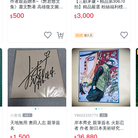
作者親簽贈本~《艷君散文
【三顧茅廬 • 精品第30670
集》蕭文艷著 高雄復文圖書
拍】精品嚴選 粉絲福利標
1997年修訂版 【CS超聖文
日本動漫大師 車田正美簽名
500
3,000
$
$
化讚】
照片《聖鬥士星矢》！ 特惠
起標 無底價
競標
剩1天
小賣場
Y8602335770
451
25
天地無用 奧田人志 親筆簽
岸本齊史 親筆簽名 火影忍
名
者 作者 附日本美術研究所
鑑定證明書 卡卡西 培英 鳴
1,500
36,880
$
$