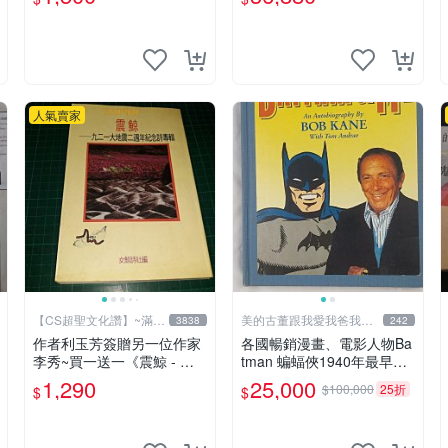
人 非佐助 GEM Tsume 曉
人氣賣家
【CS超聖文化讚】~滿千
美的古董跟我愛我爸我恨
3838
242
元送運
壞人
作者利玉芳簽贈另一位作家
各國暢銷漫畫、電影人物Ba
李秀~買一送一《震鯨 - 九
tman 蝙蝠俠1940年最早的
二一大地震二週年紀念詩專
創作者，這本書是Batman a
1,290
25,000
$100,000
25折
$
$
輯》女鯨詩社編 (贈 利玉芳
nd me 是Bob Kane 1990年
小詩集)
出的書第一刷有他本人畫跟
簽名