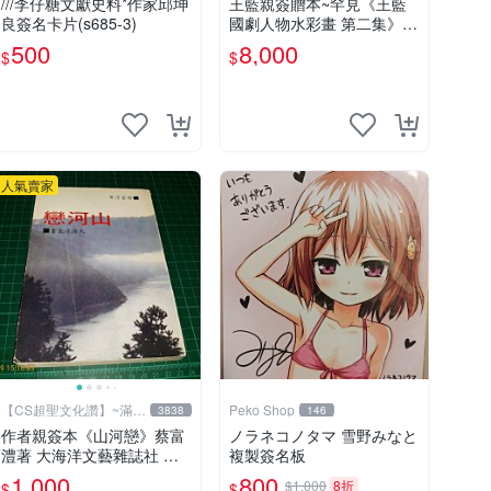
///李仔糖文獻史料*作家邱坤
王藍親簽贈本~罕見《王藍
良簽名卡片(s685-3)
國劇人物水彩畫 第二集》大
本 【 CS超聖文化讚】
500
8,000
$
$
人氣賣家
【CS超聖文化讚】~滿千
Peko Shop
3838
146
元送運
作者親簽本《山河戀》蔡富
ノラネコノタマ 雪野みなと
澧著 大海洋文藝雜誌社 內
複製簽名板
有註記【CS超聖文化讚】
1,000
800
$1,000
8折
$
$