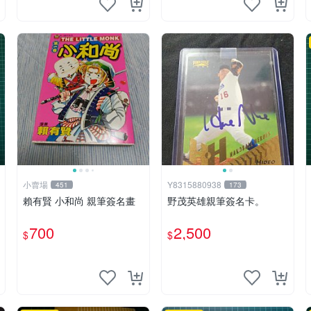
小賣場
Y8315880938
451
173
賴有賢 小和尚 親筆簽名畫
野茂英雄親筆簽名卡。
700
2,500
$
$