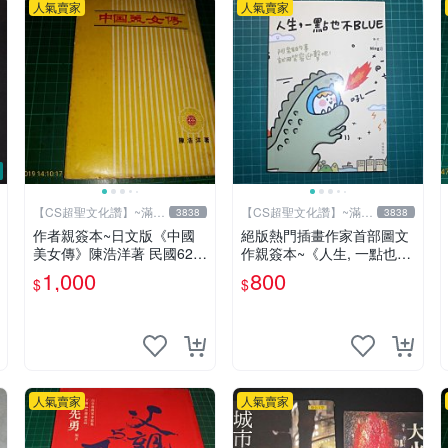
人氣賣家
人氣賣家
【CS超聖文化讚】~滿千
【CS超聖文化讚】~滿千
3838
3838
元送運
元送運
作者親簽本~日文版《中國
絕版熱門插畫作家首部圖文
美女傳》陳浩洋著 民國62年
作親簽本~《人生, 一點也不
6月出版 【CS超聖文化讚】
BLUE~阿雜的事就用笑容迎
1,000
800
$
$
擊吧！》Ning著/繪 悅知文
化
人氣賣家
人氣賣家