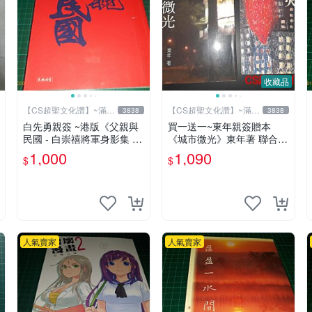
收藏品
【CS超聖文化讚】~滿千
【CS超聖文化讚】~滿千
3838
3838
元送運
元送運
白先勇親簽 ~港版《父親與
買一送一~東年親簽贈本
民國 - 白崇禧將軍身影集 下
《城市微光》東年著 聯合文
冊》白先勇編 天地出版 201
學(送《大火》東年著 聯經)
1,000
1,090
$
$
2年初版 .香港【CS超聖文
【 CS超聖文化讚】
化讚】
人氣賣家
人氣賣家