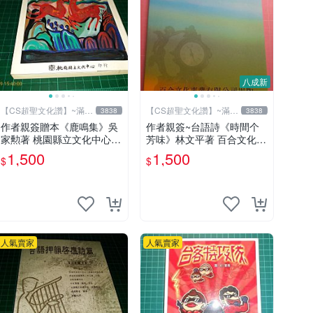
八成新
【CS超聖文化讚】~滿千
【CS超聖文化讚】~滿千
3838
3838
元送運
元送運
作者親簽贈本《鹿鳴集》吳
作者親簽~台語詩《時間个
家勲著 桃園縣立文化中心
芳味》林文平著 百合文化事
民國85年初版 8成新 【CS
業 2006.10初版一刷 附光碟
1,500
1,500
$
$
超聖文化讚】
【CS超聖文化讚】
人氣賣家
人氣賣家