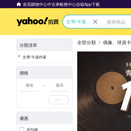
首頁
購物中心
中古車
帳務中心
信箱
App下載
Yahoo拍賣
文學/卡漫作
家
偶像、球員卡
分類清單
文學/卡漫作家
價格
-
確定
優惠
折扣碼