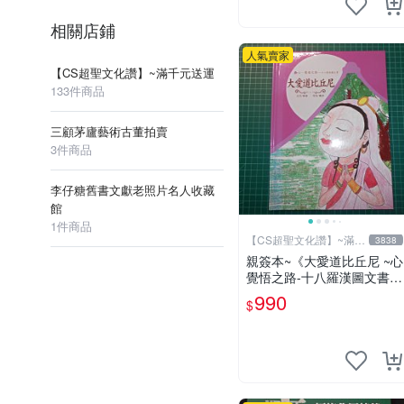
名信件
相關店鋪
人氣賣家
【CS超聖文化讚】~滿千元送運
133件商品
三顧茅廬藝術古董拍賣
3件商品
李仔糖舊書文獻老照片名人收藏
館
1件商品
【CS超聖文化讚】~滿千
3838
元送運
親簽本~《大愛道比丘尼 ~心
覺悟之路-十八羅漢圖文書》
妍因改寫 羅莎繪 佛光文化
990
$
【CS超聖文化2讚】