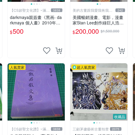
【CS超聖文化讚】~滿千
美的古董跟我愛我爸我恨
3838
242
元送運
壞人
darkmaya親簽畫《黑画- da
美國暢銷漫畫、電影，漫畫
rkmaya 個人畫》2010年全
家Stan Lee創作綠巨人浩
彩 【CS超聖文化讚】
克、蜘蛛人、X戰警、鋼鐵
500
200,000
$1,500,000
$
$
人，鋼鐵人是世界最有錢總
14折
裁拯救國家、除各國壞人的
英雄，1968鋼鐵人第一集簽
名漫畫
人氣賣家
超人氣賣家
收藏品
【CS超聖文化讚】~滿千
三顧茅廬藝術古董拍賣
3838
2075
元送運