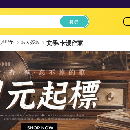
搜尋
文學/卡漫作家
與郵幣
名人簽名