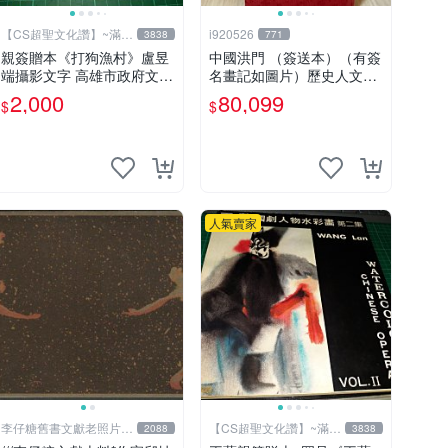
【CS超聖文化讚】~滿千
i920526
3838
771
元送運
親簽贈本《打狗漁村》盧昱
中國洪門 （簽送本）（有簽
端攝影文字 高雄市政府文化
名畫記如圖片）歷史人文書
局 2013年初版 【CS超聖文
籍 早期書 中國洪門聯合總
2,000
80,099
$
$
化讚】
會 二手書
人氣賣家
李仔糖舊書文獻老照片名
【CS超聖文化讚】~滿千
2088
3838
人收藏館
元送運