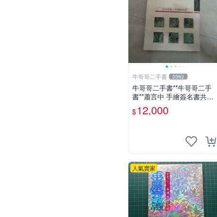
牛哥哥二手書
3362
牛哥哥二手書**牛哥哥二手
書**蕭言中 手繪簽名書共1
本*查拉圖斯特拉如是說 尼
12,000
$
采著1989遠流一板共1本
人氣賣家