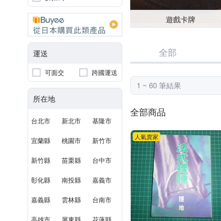
遊戲卡牌
全部
運送
可面交
跨國運送
1 ~ 60 筆結果
所在地
全部商品
台北市
新北市
基隆市
人氣賣家
宜蘭縣
桃園市
新竹市
新竹縣
苗栗縣
台中市
彰化縣
南投縣
嘉義市
嘉義縣
雲林縣
台南市
高雄市
屏東縣
花蓮縣