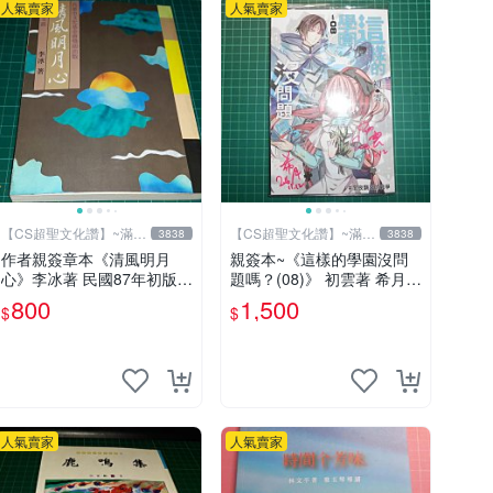
人氣賣家
人氣賣家
【CS超聖文化讚】~滿千
【CS超聖文化讚】~滿千
3838
3838
元送運
元送運
作者親簽章本《清風明月
親簽本~《這樣的學園沒問
心》李冰著 民國87年初版
題嗎？(08)》 初雲著 希月繪
山林書局出版 書緣有微斑
飛燕文創 書況新【CS超聖
800
1,500
$
$
【CS 超聖文化讚】
文化2讚】
人氣賣家
人氣賣家