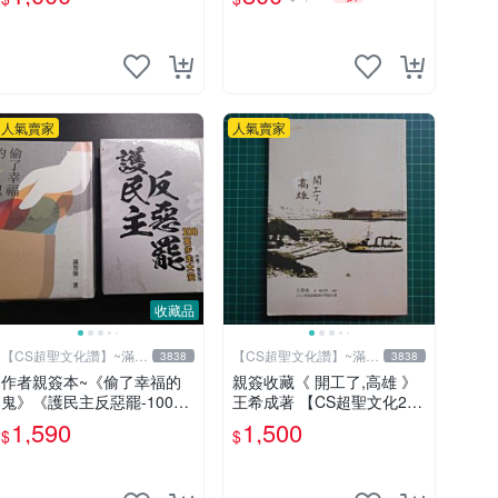
人氣賣家
人氣賣家
收藏品
【CS超聖文化讚】~滿千
【CS超聖文化讚】~滿千
3838
3838
元送運
元送運
作者親簽本~《偷了幸福的
親簽收藏《 開工了,高雄 》
鬼》《護民主反惡罷-100萬
王希成著 【CS超聖文化2
步走大安》二本合售 羅智強
讚】
1,590
1,500
$
$
著 精裝小冊【CS超聖文化
讚】