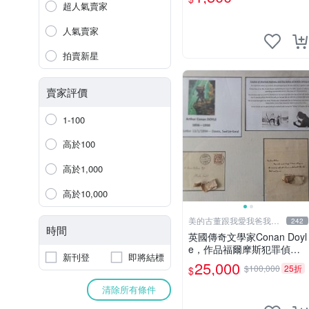
超人氣賣家
人氣賣家
拍賣新星
賣家評價
1-100
高於100
高於1,000
高於10,000
美的古董跟我愛我爸我恨
242
時間
壞人
英國傳奇文學家Conan Doyl
e，作品福爾摩斯犯罪偵探
新刊登
即將結標
集在250國暢銷文學、電
25,000
$100,000
25折
$
影，作品出現犯罪高手顯示
警察不聰明不勇敢，出現聰
清除所有條件
明法醫學辦案，限量鑑定簽