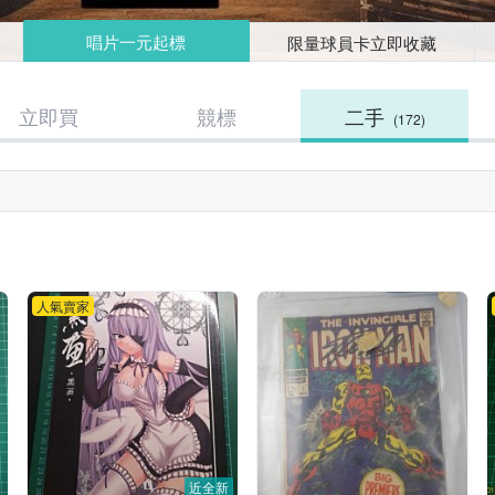
唱片一元起標
限量球員卡立即收藏
立即買
競標
二手
(172)
人氣賣家
近全新