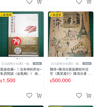
人氣賣家
人氣賣家
【CS超聖文化讚】~滿千
【CS超聖文化讚】~滿千
3838
3838
元送運
元送運
親簽收藏~《 沒有神的所在~
難得~陳清汾親簽贈前外交
私房閱讀《金瓶梅》》 侯文
官《萬里孤行》陳清汾著 長
詠著 皇冠 民2009年初版
風出版 民國45年初版 【CS
1,500
500,000
$
$
【CS超聖文化2讚】
超聖文化讚】