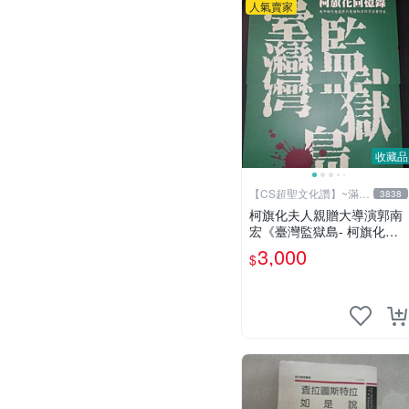
人氣賣家
收藏品
【CS超聖文化讚】~滿千
3838
元送運
柯旗化夫人親贈大導演郭南
宏《臺灣監獄島- 柯旗化回
憶錄》柯旗化著 第一出版社
3,000
$
2002年修訂再版 【CS超聖
文化讚】