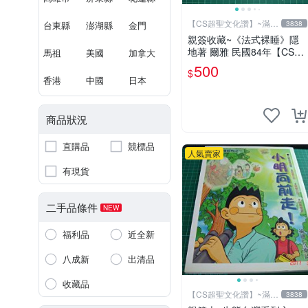
【CS超聖文化讚】~滿千
台東縣
澎湖縣
金門
3838
元送運
親簽收藏~《法式裸睡》隱
地著 爾雅 民國84年【CS超
馬祖
美國
加拿大
聖文化2讚】
500
$
香港
中國
日本
商品狀況
直購品
競標品
人氣賣家
有現貨
二手品條件
NEW
福利品
近全新
八成新
出清品
收藏品
【CS超聖文化讚】~滿千
3838
元送運