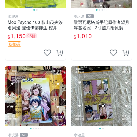
水狸屋
潮玩港
52
Mob Psycho 100 影山茂夫簽
嚴選瓦尼塔斯手記原作者望月
名周邊 聲優伊藤節生 樫井孝
淳簽名照，3寸照片附原裝卡
宏真跡 馴良新隆親筆簽名照
磚。 簽名保真收藏相框裝裱
1,150
1,010
95折
$
$
3寸裝幀原盒 中古珍藏 靈幻
隨行發送 照片 簽名周邊 望月
新隆 Mob Psycho
淳
折扣碼
潮玩港
水狸屋
52