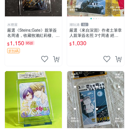
水狸屋
潮玩港
52
嚴選《Steins;Gate》親筆簽
嚴選《來自深淵》作者土筆章
名周邊，收藏牧瀨紅莉棲、椎
人親筆簽名照 3寸周邊 經典
名真由理、菲利斯喵喵人氣卡
卡磚 相片拍賣 深淵 Made in
1,150
1,030
95折
$
$
牌 簽字照片 牧瀨紅莉棲 椎名
Abyss 土筆章人 照片
真由理
折扣碼