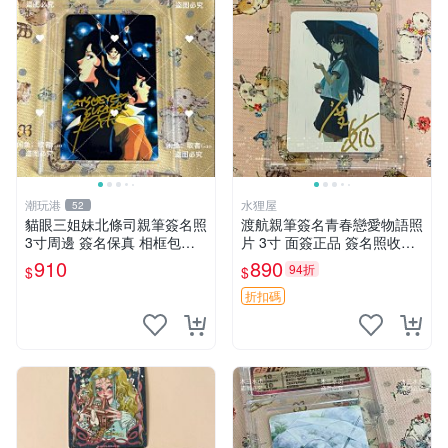
潮玩港
水狸屋
52
貓眼三姐妹北條司親筆簽名照
渡航親筆簽名青春戀愛物語照
3寸周邊 簽名保真 相框包裝
片 3寸 面簽正品 簽名照收藏
貓眼三姐妹 北條司 周邊 貓眼
推薦 電腦 動畫 原創漫畫
910
890
94折
$
$
三姐妹 簽名照 包裝相框
折扣碼