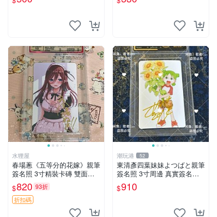
$
$
比亞 印簽
水狸屋
潮玩港
52
春場蔥《五等分的花嫁》親筆
東清彥四葉妹妹よつばと親筆
簽名照 3寸精裝卡磚 雙面收
簽名照 3寸周邊 真實簽名收
藏相框 親簽限量周邊 收藏推
藏品 相框相紙包裝 よつばと
820
910
93折
$
$
薦 花嫁相片 現象級漫改 相框
四葉妹妹 東清彥
收藏 周邊精品
折扣碼