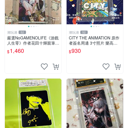
潮玩港
潮玩港
52
52
嚴選NoGAMENOLIFE《游戲
CITY THE ANIMATION 原作
人生零》作者花田十輝親筆簽
者簽名周邊 3寸照片 樂高卡
名照片，3英寸真品收藏。簽
磚 自製限量版 nichijou city th
1,460
930
$
$
名經典角色周邊推薦收藏。
e animation 簽名照 卡
游戲人生零 花田十輝 簽名照