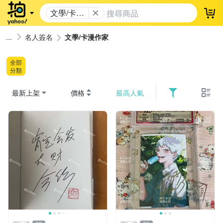
文學/卡漫
登
作家
名人簽名
文學/卡漫作家
全部
分類
最新上架
價格
最高人氣