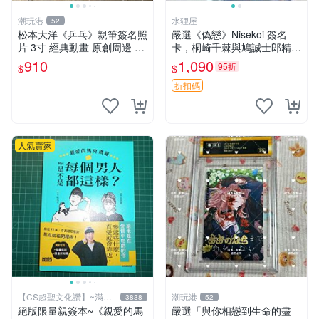
潮玩港
水狸屋
52
松本大洋《乒乓》親筆簽名照
嚴選《偽戀》Nisekoi 簽名
片 3寸 經典動畫 原創周邊 經
卡，桐崎千棘與鳩誠士郎精美
典動漫 周邊收藏 照片卡磚
周邊，3寸日版中古帶原裝卡
910
1,090
95折
$
$
磚，國內直郵 偽戀 Nisekoi
簽名卡 桐崎千棘
折扣碼
人氣賣家
【CS超聖文化讚】~滿千
潮玩港
3838
52
元送運
絕版限量親簽本~《親愛的馬
嚴選「與你相戀到生命的盡