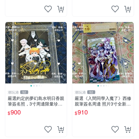
潮玩港
潮玩港
52
52
嚴選約定的夢幻島水明日香親
嚴選《入間同學入魔了》西修
筆簽名照，3寸周邊限量珍藏
親筆簽名周邊 照片3寸全新含
紙質佳 附卡磚 約定的夢幻島
卡磚 收藏推薦 鏡像照片 周邊
900
910
$
$
筆記本 名人照
收藏