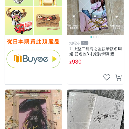
潮玩港
52
井上堅二碧海之藍親筆簽名周
邊 簽名照3寸原裝卡磚 親
筆、收藏、簽名照
930
$