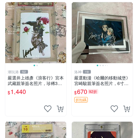
潮玩港
洛神
52
19
嚴選井上雄彥《浪客行》宮本
嚴選動漫《哈爾的移動城堡》
武藏親筆簽名照片，珍稀3英
宮崎駿親筆簽名照片，6寸含
寸國外直帶原圖實物 浪客行
框珍藏版 哈爾的移動城堡 簽
1,440
670
92折
$
$
紙質 簽名 宮本武藏
名照 公仔周邊
折扣碼