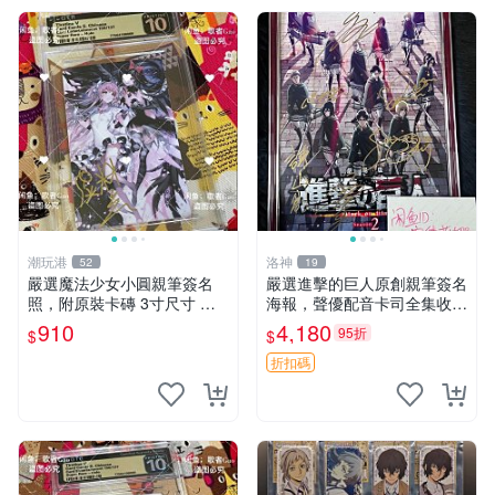
潮玩港
洛神
52
19
嚴選魔法少女小圓親筆簽名
嚴選進擊的巨人原創親筆簽名
照，附原裝卡磚 3寸尺寸 親
海報，聲優配音卡司全集收藏
簽紀念品 小圓周邊 畫集 監督
推薦 艾倫、三笠、阿明、埃
910
4,180
95折
$
$
親筆
爾文巨細靡遺肖像照
折扣碼