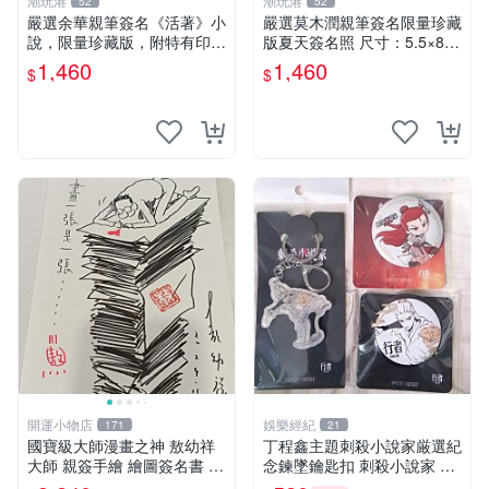
潮玩港
潮玩港
52
52
嚴選余華親筆簽名《活著》小
嚴選莫木潤親筆簽名限量珍藏
說，限量珍藏版，附特有印
版夏天簽名照 尺寸：5.5×8.4
章。 活著 小說 簽名書
公分 附原裝相框 推薦收藏家
1,460
1,460
$
$
必備 《光死去的夏天》《Th
e Summer When Ligh
開運小物店
娛樂經紀
171
21
國寶級大師漫畫之神 敖幼祥
丁程鑫主題刺殺小說家厳選紀
大師 親簽手繪 繪圖簽名書 機
念鍊墜鑰匙扣 刺殺小說家 丁
會難得敖大師一輩子繪圖創作
程鑫 鍊墜