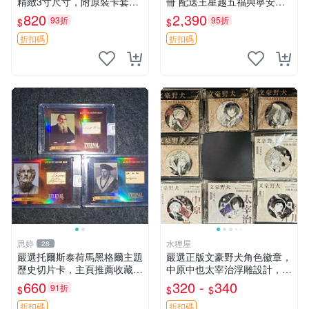
精緻3寸尺寸，附原裝卡套。
冊 配送王星越五福與寧安特
收藏級品相，值得珍藏。 薰
別卡 超值收藏推薦 光之來處
820
2,390
93折
95折
$
$
香花 花卉 照片
王星越 插畫 極具收藏價值 寧
安典藏卡 限量收藏
折扣碼
折扣碼
思婷
水狸屋
28
嚴選托爾斯泰荷馬黑格爾主題
嚴選正版文豪野犬角色徽章，
歷史切片卡，主頁推薦收藏更
中原中也太宰治浮雕設計，5
多親拆好卡 歷史切片卡 托爾
8mm馬口鐵質吧唧徽章，有
660
320 -
340
91折
$
$
$
斯泰 荷馬 黑格爾
原袋可對光確認。國谷正品保
障，適合收藏。 中原中也 浮
折扣碼
折扣碼