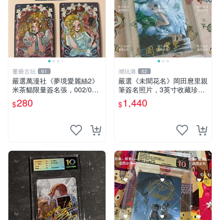
董爺古玩
潮玩港
61
52
嚴選萬漫社《夢境愛麗絲2》
嚴選《未聞花名》岡田麿里親
米茶貓限量簽名張，002/003
筆簽名照片，3英寸收藏珍品
珍藏版，首賣難得機會 夢境
未知的花名、親筆、簽名周邊
280
1,440
$
$
愛麗絲 米茶貓 限量簽名