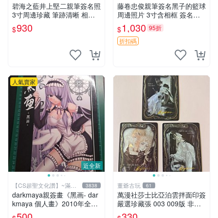
碧海之藍井上堅二親筆簽名照
藤卷忠俊親筆簽名黑子的籃球
3寸周邊珍藏 筆跡清晰 相框
周邊照片 3寸含相框 簽名照
精美 碧海之藍 簽名照片 井上
簽名真跡 黑籃周邊
930
1,030
95折
$
$
堅二 周邊品
折扣碼
人氣賣家
近全新
【CS超聖文化讚】~滿千
董爺古玩
3838
61
元送運
darkmaya親簽畫《黑画- dar
萬漫社莎士比亞泊雲拌面印簽
kmaya 個人畫》2010年全彩
嚴選珍藏張 003 009版 非標
【CS超聖文化讚】
新品收藏限量 泊雲拌面 莎士
500
330