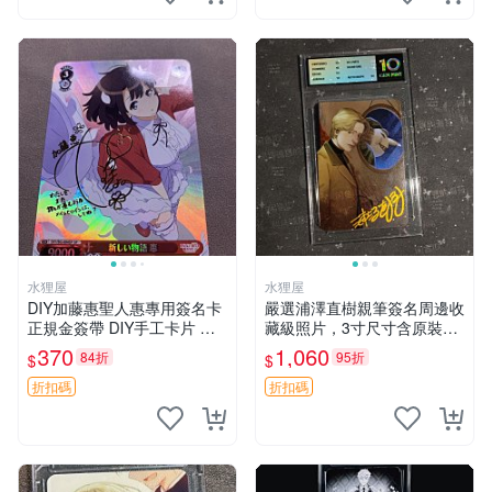
水狸屋
水狸屋
DIY加藤惠聖人惠專用簽名卡
嚴選浦澤直樹親筆簽名周邊收
正規金簽帶 DIY手工卡片 不
藏級照片，3寸尺寸含原裝卡
同於市售版本 卡片尺寸嚴選1
磚 中古國現發 3寸 大小 照片
370
1,060
84折
95折
$
$
00mm 原創設計無返修 聖人
惠 簽名卡 加藤惠
折扣碼
折扣碼