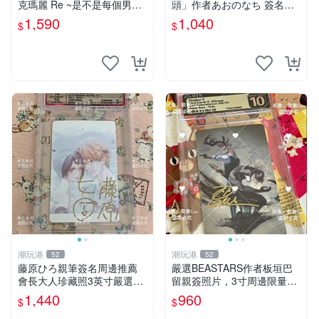
克瑪麗 Re ~是不是每個男人
頭」作者あおのなち 簽名照
都這樣？（附贈快速通關信
片 3寸原裝卡磚 親筆簽名照
1,590
1,040
$
$
封）》附書腰 歐馬克 吳瑪麗
收藏佳品 周邊限定 照片拍賣
繪三采 書新
潮玩港
潮玩港
52
52
藤原ひろ親筆簽名周邊推薦
嚴選BEASTARS作者板垣巴
會長大人珍藏照3英寸嚴選女
留親簽照片，3寸周邊限量收
仆紀念品 面簽收藏 會長大人
藏 BEASTARS 作者 經典 細
1,440
960
$
$
簽名照 女仆照 面簽收藏
節收藏