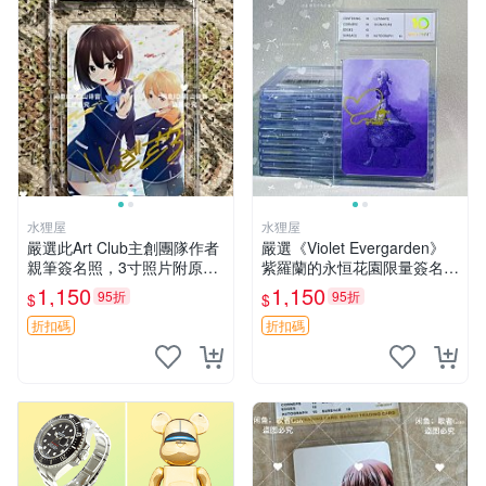
水狸屋
水狸屋
嚴選此Art Club主創團隊作者
嚴選《Violet Evergarden》
親筆簽名照，3寸照片附原裝
紫羅蘭的永恒花園限量簽名
卡磚。收藏級面簽照，適合藝
卡，3寸帶原裝卡磚 日本中古
1,150
1,150
95折
95折
$
$
術愛好者收藏與展示。 3寸
收藏推薦 薇爾莉特 曜佳奈 筆
簽名 照片
記本
折扣碼
折扣碼