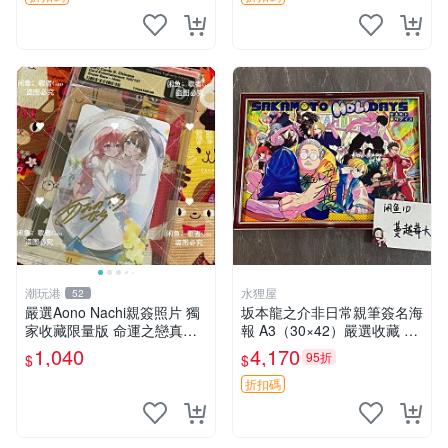
雕徽章 文豪野犬
潮玩港
水狸屋
52
嚴選Aono Nachi親簽照片 獨
坂本龍之介非日常親筆簽名海
家收藏限量版 命運之戀真跡
報 A3（30×42）嚴選收藏 真
簽名 命運之戀 親簽照 愛的告
實面簽國外珍藏 親筆簽名版
1,040
4,170
95折
$
$
白
非日常收藏海報 坂本龍之介
A3 規格 30x42
折扣碼