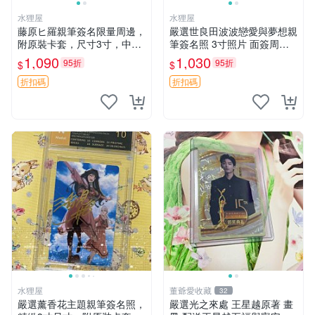
水狸屋
水狸屋
藤原ヒ羅親筆簽名限量周邊，
嚴選世良田波波戀愛與夢想親
附原裝卡套，尺寸3寸，中古
筆簽名照 3寸照片 面簽周邊
輕瑕 會長大人 親筆 簽名 周
照片卡磚
1,090
1,030
95折
95折
$
$
邊 卡套 3寸 中古初瑕
折扣碼
折扣碼
水狸屋
董爺愛收藏
32
嚴選薰香花主題親筆簽名照，
嚴選光之來處 王星越原著 畫