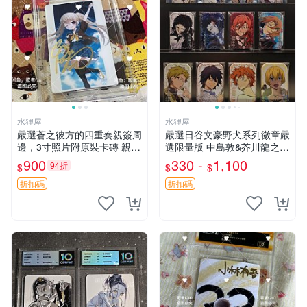
水狸屋
水狸屋
嚴選蒼之彼方的四重奏親簽周
嚴選日谷文豪野犬系列徽章嚴
邊，3寸照片附原裝卡磚 親簽
選限量版 中島敦&芥川龍之介
照 收藏級 影印品 杜蕾斯相紙
&太宰治&中原中也&國木田獨
900
330 -
1,100
94折
$
$
$
質地 限量版 Aokana Four Rh
步&江戶川亂步&谷崎潤一郎&
ythm 藍光紀念照 簽名
宮澤賢治官方正品 標芥川中
折扣碼
折扣碼
島太宰原