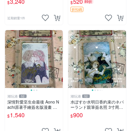
3,240
520
89折
$
$
多年有一句老師最金典名言
「畫一張是一張」圖
折扣碼
近期銷量1件
潮玩港
潮玩港
52
52
深情對愛至生命最後 Aono N
水ぽすか水明日香約束のネバ
achi原著手繪簽名版漫畫 親
ーランド親筆簽名照 3寸周邊
筆簽名限定收藏 命終不渝之
照片 面簽正品 簽名照周邊
1,540
900
$
$
戀情 漫畫珍藏品