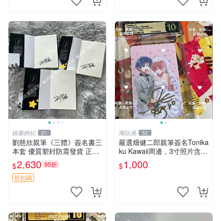
娛樂經紀
潮玩港
21
52
劉慈欣親筆《三體》簽名書三
嚴選畑健二郎親筆簽名Tonika
本套 優質塑封防震發貨 正版
ku Kawaii周邊，3寸照片含原
收藏推薦 三體 經典 科幻小說
裝卡匣。收藏家直供，保真可
2,630
1,000
95折
$
$
靠。 Tonikaku Kawaii 畑健二
郎 親筆簽名周
折扣碼