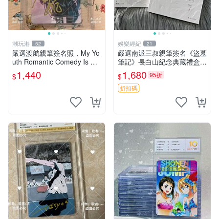
潮玩港
娛樂經紀
52
21
嚴選渡航親筆簽名照，My Yo
嚴選南派三叔親筆簽名《盜墓
uth Romantic Comedy Is Wr
筆記》長白山紀念典藏禮盒，
ong限量收藏版 青春戀愛物語
限量收藏必備 原著小說 定價
1,440
1,680
95折
$
$
原創 漫畫周邊
特別款
折扣碼