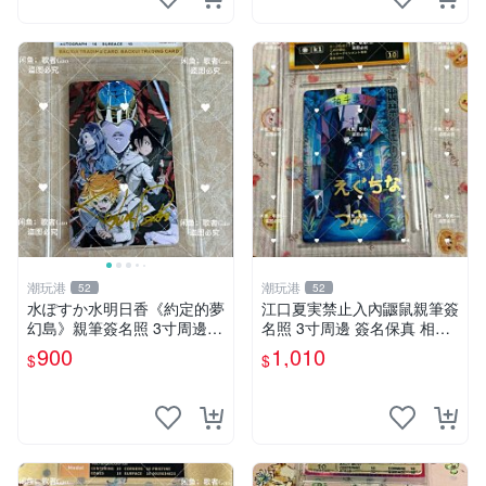
潮玩港
潮玩港
52
52
水ぽすか水明日香《約定的夢
江口夏実禁止入內鼴鼠親筆簽
幻島》親筆簽名照 3寸周邊照
名照 3寸周邊 簽名保真 相框
片 簽名真跡 約束のネバーラ
包裝 禁止入內 麵簽 周邊 親
900
1,010
$
$
ンド 周邊 照片收藏 水明日香
筆簽名 時尚周邊 原裝卡磚
網路握手會簽名周邊 照片