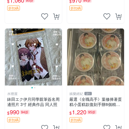
1,060
970
95折
94折
$
$
赤紅之瞳 Akame ga Kill 明坂
家推薦 國際珍藏款 周邊 照片
聰美 簽名
周邊 尺寸 收藏品
折扣碼
折扣碼
水狸屋
娛樂經紀
21
鉢田エク伊月同學親筆簽名周
嚴選《全職高手》葉修捧著蛋
邊照片 3寸 經典作品 同人照
糕小蛋糕款復刻手辦8個精品
收藏 心耀共鳴 葉修 古早蛋糕
990
1,220
94折
95折
$
$
折扣碼
折扣碼