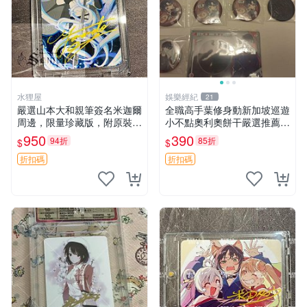
水狸屋
娛樂經紀
21
嚴選山本大和親筆簽名米迦爾
全職高手葉修身動新加坡巡遊
周邊，限量珍藏版，附原裝卡
小不點奧利奧餅干嚴選推薦
磚與精美裝裱。收藏家推薦，
吧唧小吃 巡游零食 臺灣嚴選
950
390
94折
85折
$
$
品相完美好發，支持權威鑒
定。 百夜優一郎周邊 山本大
折扣碼
折扣碼
和 3寸簽名照片