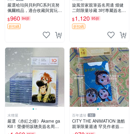
嚴選哈珀與貝利RC系列克努
旋風管家親筆簽名周邊 畑健
佩爾精品，適合收藏與賞玩 R
二郎限量珍藏 3吋專屬簽名照
C 玩具 陶瓷
日本正版中古 正規卡磚附送
960
1,120
94折
95折
$
$
旋風管家 畑健二郎 簽名照
折扣碼
折扣碼
水狸屋
百年遺珍
52
嚴選《赤紅之瞳》Akame ga
CITY THE ANIMATION 激酷
Kill！聲優明坂聰美簽名周
親筆限量週邊 罕見作者簽名
邊，3寸帶原裝卡磚 日版中古
收藏 現代潮流擺飾 9x9cm 專