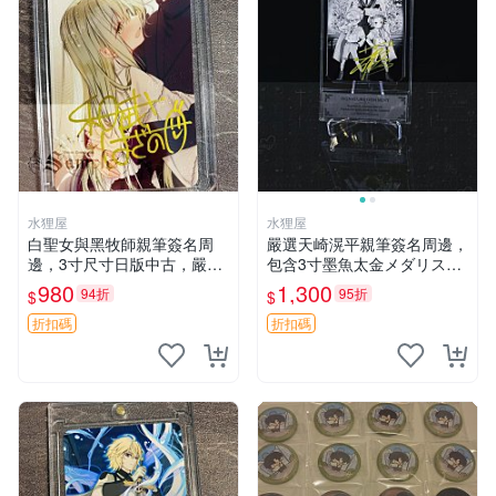
水狸屋
水狸屋
白聖女與黑牧師親筆簽名周
嚴選天崎滉平親筆簽名周邊，
邊，3寸尺寸日版中古，嚴選
包含3寸墨魚太金メダリスト
初瑕默認含原裝卡磚。快速發
照片，附原裝卡磚與專用盒
980
1,300
94折
95折
$
$
貨僅存數量稀少。 和武葉佐
裝，收藏推薦 天崎滉平 紙質
乃 規格 和武はざの 白聖女與
時尚 套裝
折扣碼
折扣碼
黑牧師