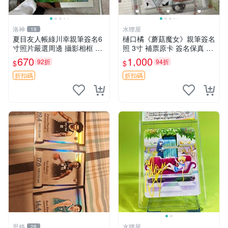
洛神
水狸屋
19
夏目友人帳綠川幸親筆簽名6
樋口橘《蘑菇魔女》親筆簽名
寸照片嚴選周邊 攝影相框 網
照 3寸 補票原卡 簽名保真 收
路認證 夏目友人帳收藏 簽名
藏推薦 蘑菇魔女 樋口橘 照片
670
1,000
92折
94折
$
$
照 6寸
折扣碼
折扣碼
思婷
水狸屋
28