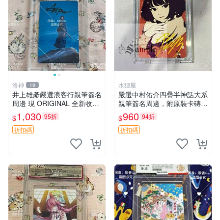
洛神
水狸屋
19
井上雄彥嚴選浪客行親筆簽名
嚴選中村佑介四疊半神話大系
周邊 現 ORIGINAL 全新收藏
親筆簽名周邊，附原裝卡磚
相框附卡磚 尺寸適中 浪客行
亞克力照片 3寸大小 簽名照
1,030
960
95折
94折
$
$
筆 記念照
收藏級 周邊商品
折扣碼
折扣碼