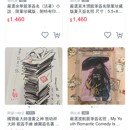
潮玩港
潮玩港
52
52
嚴選余華親筆簽名《活著》小
嚴選莫木潤親筆簽名限量珍藏
說，限量珍藏版，附特有印
版夏天簽名照 尺寸：5.5×8.4
章。 活著 小說 簽名書
公分 附原裝相框 推薦收藏家
1,460
1,460
$
$
必備 《光死去的夏天》《Th
e Summer When Ligh
開運小物店
潮玩港
171
52
國寶級大師漫畫之神 敖幼祥
嚴選渡航親筆簽名照，My Yo
大師 親簽手繪 繪圖簽名書 機
uth Romantic Comedy Is Wr
會難得敖大師一輩子繪圖創作
ong限量收藏版 青春戀愛物語