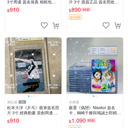
3寸周邊 簽名保真 相框包裝
片 3寸 面簽正品 簽名照收藏
貓眼三姐妹 北條司 周邊 貓眼
推薦 電腦 動畫 原創漫畫
910
890
94折
$
$
三姐妹 簽名照 包裝相框
折扣碼
潮玩港
水狸屋
52
松本大洋《乒乓》親筆簽名照
嚴選《偽戀》Nisekoi 簽名
片 3寸 經典動畫 原創周邊 經
卡，桐崎千棘與鳩誠士郎精美
典動漫 周邊收藏 照片卡磚
周邊，3寸日版中古帶原裝卡
910
1,090
95折
$
$
磚，國內直郵 偽戀 Nisekoi
折扣碼