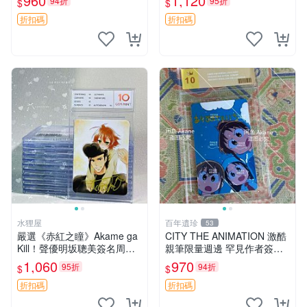
960
1,120
94折
95折
$
$
旋風管家 畑健二郎 簽名照
折扣碼
折扣碼
水狸屋
百年遺珍
53
嚴選《赤紅之瞳》Akame ga
CITY THE ANIMATION 激酷
Kill！聲優明坂聰美簽名周
親筆限量週邊 罕見作者簽名
邊，3寸帶原裝卡磚 日版中古
收藏 現代潮流擺飾 9x9cm 專
1,060
970
95折
94折
$
$
赤紅之瞳 Akame ga Kill 明坂
家推薦 國際珍藏款 周邊 照片
聰美 簽名
周邊 尺寸 收藏品
折扣碼
折扣碼