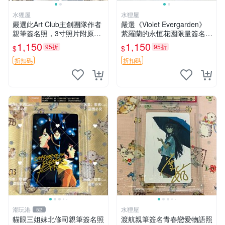
水狸屋
水狸屋
嚴選此Art Club主創團隊作者
嚴選《Violet Evergarden》
親筆簽名照，3寸照片附原裝
紫羅蘭的永恒花園限量簽名
卡磚。收藏級面簽照，適合藝
卡，3寸帶原裝卡磚 日本中古
1,150
1,150
95折
95折
$
$
術愛好者收藏與展示。 3寸
收藏推薦 薇爾莉特 曜佳奈 筆
簽名 照片
記本
折扣碼
折扣碼
潮玩港
水狸屋
52
貓眼三姐妹北條司親筆簽名照
渡航親筆簽名青春戀愛物語照