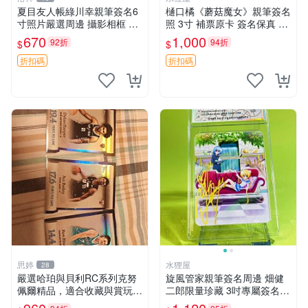
夏目友人帳綠川幸親筆簽名6
樋口橘《蘑菇魔女》親筆簽名
寸照片嚴選周邊 攝影相框 網
照 3寸 補票原卡 簽名保真 收
路認證 夏目友人帳收藏 簽名
藏推薦 蘑菇魔女 樋口橘 照片
670
1,000
92折
94折
$
$
照 6寸
折扣碼
折扣碼
思婷
水狸屋
28
嚴選哈珀與貝利RC系列克努
旋風管家親筆簽名周邊 畑健
佩爾精品，適合收藏與賞玩 R
二郎限量珍藏 3吋專屬簽名照
C 玩具 陶瓷
日本正版中古 正規卡磚附送