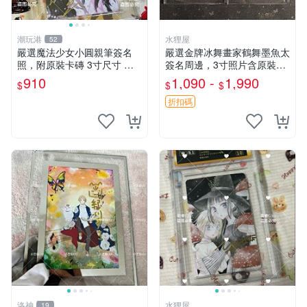
潮玩港
水狸屋
52
嚴選魔法少女小圓親筆簽名
嚴選金牌冰舞畫家鶴舞墨魚太
照，附原裝卡磚 3寸尺寸 親
簽名周邊，3寸照片含原裝卡
簽紀念品 小圓周邊 畫集 監督
磚。收藏自用，面簽確保證
910
1,090 -
1,990
$
$
$
親筆
實。 冰舞 簽名 周邊
折扣碼
洛神
水狸屋
19