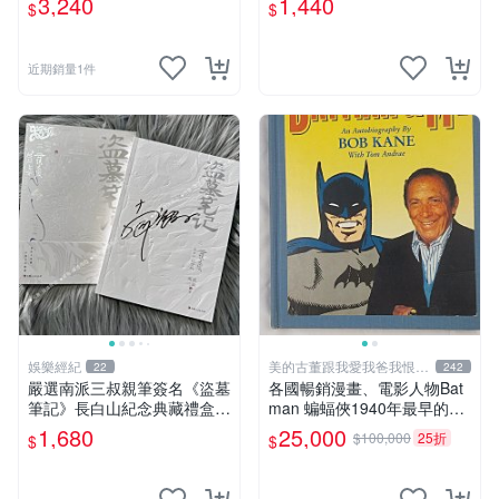
3,240
1,440
$
$
多年有一句老師最金典名言
原創 漫畫周邊
「畫一張是一張」圖
近期銷量1件
娛樂經紀
美的古董跟我愛我爸我恨壞
22
242
人
嚴選南派三叔親筆簽名《盜墓
各國暢銷漫畫、電影人物Bat
筆記》長白山紀念典藏禮盒，
man 蝙蝠俠1940年最早的創
限量收藏必備 原著小說 定價
作者，這本書是Batman and
1,680
25,000
$100,000
25折
$
$
特別款
me 是Bob Kane 1990年出的
書第一刷有他本人畫跟簽名