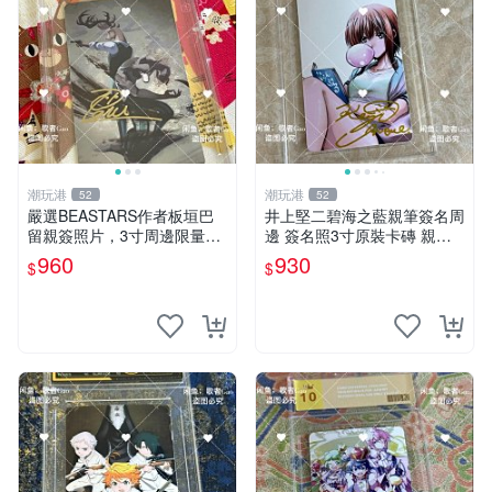
潮玩港
潮玩港
52
52
嚴選BEASTARS作者板垣巴
井上堅二碧海之藍親筆簽名周
留親簽照片，3寸周邊限量收
邊 簽名照3寸原裝卡磚 親
藏 BEASTARS 作者 經典 細
筆、收藏、簽名照
960
930
$
$
節收藏