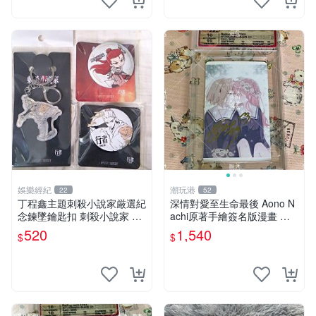
娛樂經紀
潮玩港
22
52
丁程鑫主題刺殺小說家厳選紀
深情對愛至生命最後 Aono N
念鍊墜鑰匙扣 刺殺小說家 丁
achi原著手繪簽名版漫畫 親
程鑫 鍊墜
筆簽名限定收藏 命終不渝之
520
1,540
$
$
戀情 漫畫珍藏品