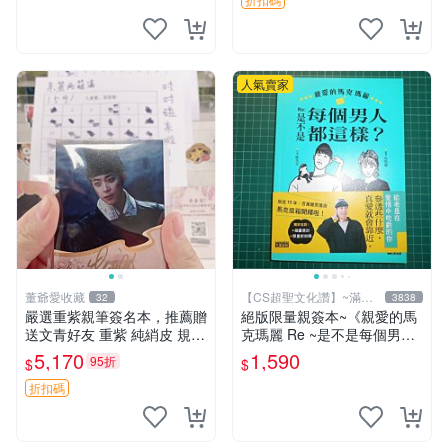
簽名卡 桐崎千棘
人氣賣家
董爺愛收藏
【CS超聖文化讚】~滿千
32
3838
元送運
嚴選重紫親筆簽名本，推薦贈
絕版限量親簽本~《親愛的馬
送文青好友 重紫 純綃皮 規格
克瑪麗 Re ~是不是每個男人
8開
都這樣？（附贈快速通關信
5,170
1,590
95折
$
$
封）》附書腰 歐馬克 吳瑪麗
繪三采 書新
折扣碼