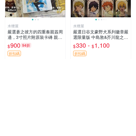
水狸屋
水狸屋
嚴選蒼之彼方的四重奏親簽周
嚴選日谷文豪野犬系列徽章嚴
邊，3寸照片附原裝卡磚 親簽
選限量版 中島敦&芥川龍之介
照 收藏級 影印品 杜蕾斯相紙
&太宰治&中原中也&國木田獨
900
330 -
1,100
94折
$
$
$
質地 限量版 Aokana Four Rh
步&江戶川亂步&谷崎潤一郎&
ythm 藍光紀念照 簽名
宮澤賢治官方正品 標芥川中
折扣碼
折扣碼
島太宰原