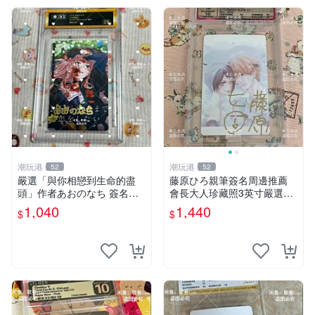
潮玩港
潮玩港
52
52
嚴選「與你相戀到生命的盡
藤原ひろ親筆簽名周邊推薦
頭」作者あおのなち 簽名照
會長大人珍藏照3英寸嚴選女
片 3寸原裝卡磚 親筆簽名照
仆紀念品 面簽收藏 會長大人
1,040
1,440
$
$
收藏佳品 周邊限定 照片拍賣
簽名照 女仆照 面簽收藏