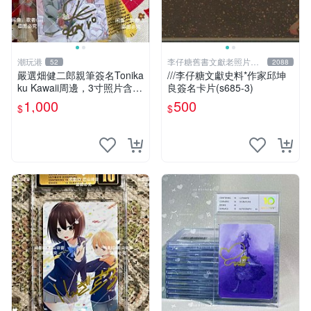
潮玩港
李仔糖舊書文獻老照片名
52
2088
人收藏館
嚴選畑健二郎親筆簽名Tonika
///李仔糖文獻史料*作家邱坤
ku Kawaii周邊，3寸照片含原
良簽名卡片(s685-3)
裝卡匣。收藏家直供，保真可
1,000
500
$
$
靠。 Tonikaku Kawaii 畑健二
郎 親筆簽名周