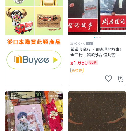
星娛文化
41
嚴選收藏版《周總理的故事》
全二冊，館藏珍品僅此套 周
總理 故事 紀念畫冊
1,660
95折
$
折扣碼