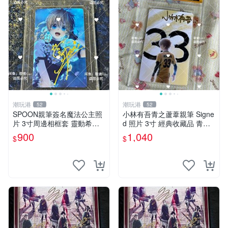
潮玩港
潮玩港
52
52
SPOON親筆簽名魔法公主照
小林有吾青之蘆葦親筆 Signe
片 3寸周邊相框套 靈動希婭
d 照片 3寸 經典收藏品 青之
限量周邊 魔法公主 希婭 現象
蘆葦限量版 周邊 相框裝裱 青
900
1,040
$
$
框
之蘆葦 簽名照 小林有吾