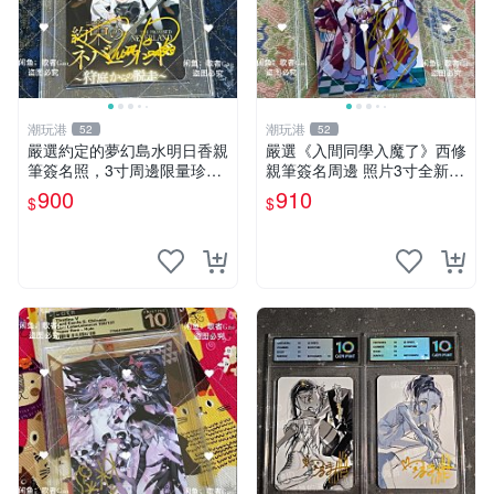
潮玩港
潮玩港
52
52
嚴選約定的夢幻島水明日香親
嚴選《入間同學入魔了》西修
筆簽名照，3寸周邊限量珍藏
親筆簽名周邊 照片3寸全新含
紙質佳 附卡磚 約定的夢幻島
卡磚 收藏推薦 鏡像照片 周邊
900
910
$
$
筆記本 名人照
收藏