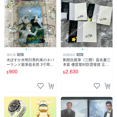
潮玩港
娛樂經紀
52
22
水ぽすか水明日香約束のネバ
劉慈欣親筆《三體》簽名書三
ーランド親筆簽名照 3寸周邊
本套 優質塑封防震發貨 正版
照片 面簽正品 簽名照周邊
收藏推薦 三體 經典 科幻小說
900
2,630
$
$