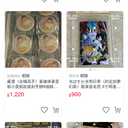
娛樂經紀
潮玩港
22
52
嚴選《全職高手》葉修捧著蛋
水ぽすか水明日香《約定的夢
糕小蛋糕款復刻手辦8個精品
幻島》親筆簽名照 3寸周邊照
收藏 心耀共鳴 葉修 古早蛋糕
片 簽名真跡 約束のネバーラ
1,220
900
$
$
ンド 周邊 照片收藏 水明日香
網路握手會簽名周邊 照片