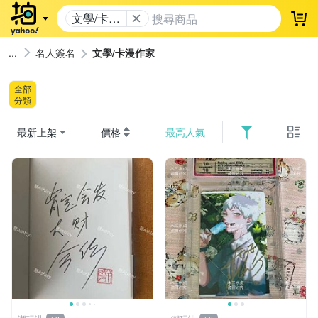
文學/卡漫
登
作家
名人簽名
文學/卡漫作家
全部
分類
最新上架
價格
最高人氣