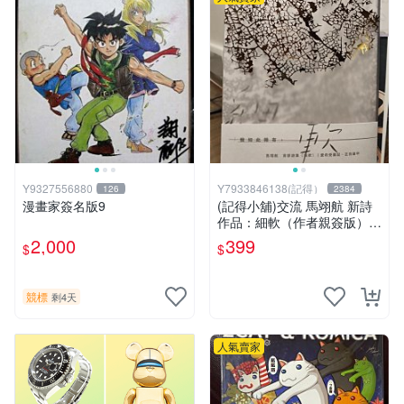
Y9327556880
Y7933846138(記得）
126
2384
漫畫家簽名版9
(記得小舖)交流 馬翊航 新詩
作品：細軟（作者親簽版）全
新 換張景嵐成語蕎張艾亞辜
2,000
399
$
$
莞允鄭家純等簽名寫真書
競標
剩4天
人氣賣家