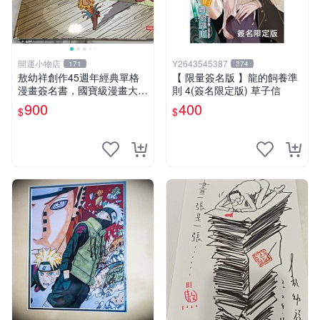
開運小物店
Y2643545387
171
374
敖幼祥創作45週年經典單格
【 限量簽名版 】龍的飼養準
漫畫簽名書，國寶級漫畫大師
則 4(簽名限定版) 草子信
創作45週年且有大師 親筆簽
900
400
$
$
名 值得收藏