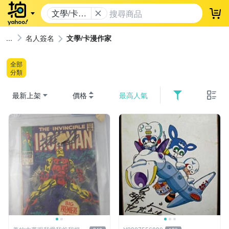
文學/卡漫
登
作家
名人簽名
文學/卡漫作家
全部
分類
最新上架
價格
最高人氣