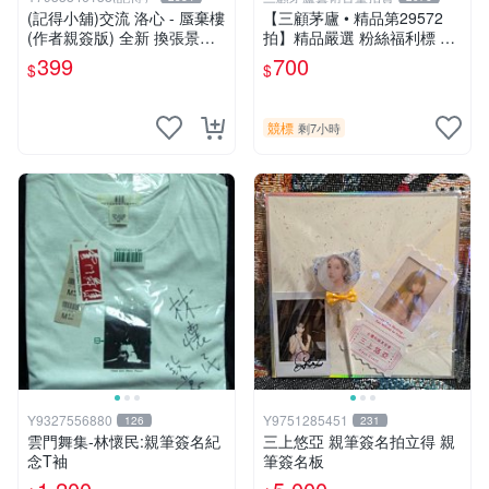
(記得小舖)交流 洛心 - 蜃棄樓
【三顧茅廬 • 精品第29572
(作者親簽版) 全新 換張景嵐
拍】精品嚴選 粉絲福利標 韓
成語蕎張艾亞辜莞允鄭家純等
國排名前30名插畫家Pinn作
399
700
$
$
簽名寫真書
品～有作者親筆簽名！ 特惠
起標 無底價
競標
剩7小時
Y9327556880
Y9751285451
126
231
雲門舞集-林懷民:親筆簽名紀
三上悠亞 親筆簽名拍立得 親
念T袖
筆簽名板