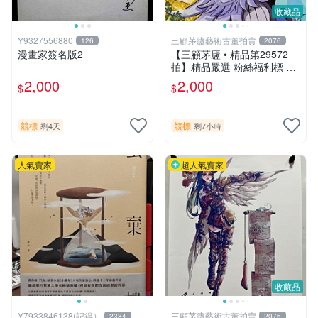
收藏品
Y9327556880
三顧茅廬藝術古董拍賣
126
2076
漫畫家簽名版2
【三顧茅廬 • 精品第29572
拍】精品嚴選 粉絲福利標 日
本動漫大師 車田正美簽名照
2,000
2,000
$
$
片《聖鬥士星矢》！ 特惠起
標 無底價
競標
競標
剩4天
剩7小時
人氣賣家
超人氣賣家
收藏品
Y7933846138(記得）
三顧茅廬藝術古董拍賣
2384
2076