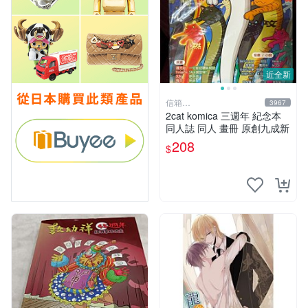
近全新
信箱
3967
paul600510@yahoo.com.tw
2cat komica 三週年 紀念本
同人誌 同人 畫冊 原創九成新
208
$