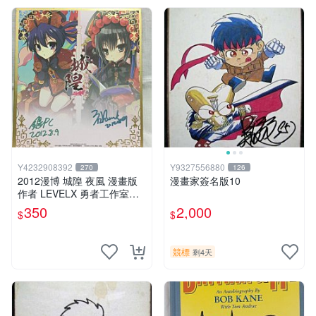
Y4232908392
Y9327556880
270
126
2012漫博 城隍 夜風 漫畫版
漫畫家簽名版10
作者 LEVELX 勇者工作室羊
仔 簽名板
350
2,000
$
$
競標
剩4天