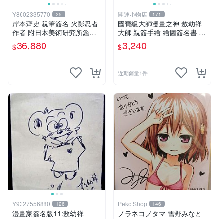
Y8602335770
開運小物店
25
171
岸本齊史 親筆簽名 火影忍者
國寶級大師漫畫之神 敖幼祥
作者 附日本美術研究所鑑定
大師 親簽手繪 繪圖簽名書 機
證明書 卡卡西 培英 鳴人 非
會難得敖大師一輩子繪圖創作
36,880
3,240
$
$
佐助 GEM Tsume 曉
多年有一句老師最金典名言
「畫一張是一張」圖
近期銷量1件
Y9327556880
Peko Shop
126
146
漫畫家簽名版11:敖幼祥
ノラネコノタマ 雪野みなと