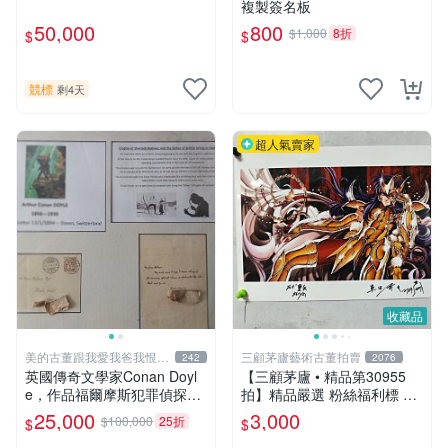
複製簽名板
50,000
800
$1,000
8折
$
$
競標
剩4天
超人氣賣家
收藏品
美的古董跟我愛我爸我恨壞
三顧茅廬藝術古董拍賣
242
2076
人
英國傳奇文學家Conan Doyl
【三顧茅廬 • 精品第30955
e，作品福爾摩斯犯罪偵探集
拍】精品嚴選 粉絲福利標 日
在250國暢銷文學、電影，作
本動漫大師 車田正美簽名照
25,000
3,000
$100,000
25折
$
$
品出現犯罪高手顯示警察不聰
片《聖鬥士星矢》！ 特惠起