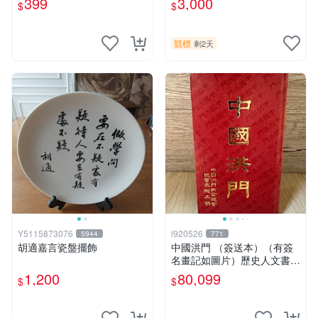
399
3,000
$
$
版】換張景嵐成語蕎辜莞允等
片《聖鬥士星矢》！ 特惠起
簽名寫真書
標 無底價
競標
剩2天
Y5115873076
i920526
5944
771
胡適嘉言瓷盤擺飾
中國洪門 （簽送本）（有簽
名畫記如圖片）歷史人文書籍
早期書 中國洪門聯合總會 二
1,200
80,099
$
$
手書