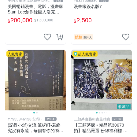
美的古董跟我愛我爸我恨壞
Y9327556880
242
126
人
美國暢銷漫畫、電影，漫畫家
漫畫家簽名版7
Stan Lee創作綠巨人浩克、
蜘蛛人、X戰警、鋼鐵人，鋼
200,000
2,500
$1,500,000
$
$
鐵人是世界最有錢總裁拯救國
14折
家、除各國壞人的英雄，196
8鋼鐵人第一集簽名漫畫
競標
剩4天
人氣賣家
超人氣賣家
收藏品
Y7933846138(記得）
三顧茅廬藝術古董拍賣
2384
2076
(記得小舖)交流 筆枒町-若終
【三顧茅廬 • 精品第30670
究沒有永遠，每個有你的瞬間
拍】精品嚴選 粉絲福利標 日
都是多一點【限量作者親簽
本動漫大師 車田正美簽名照