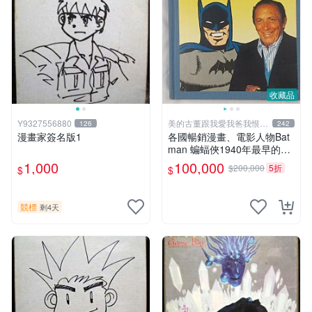
收藏品
Y9327556880
美的古董跟我愛我爸我恨壞
126
242
人
漫畫家簽名版1
各國暢銷漫畫、電影人物Bat
man 蝙蝠俠1940年最早的創
作者，這本書是Batman and
1,000
100,000
$200,000
5折
$
$
me 是Bob Kane1990年出的
書有他本人畫跟簽名限量品
競標
剩4天