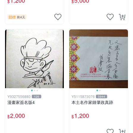
1,200
5,000
$
$
競標
剩4天
Y9327556880
Y5115873076
126
5944
漫畫家簽名版4
本土名作家鍾肇政真跡
2,000
1,200
$
$