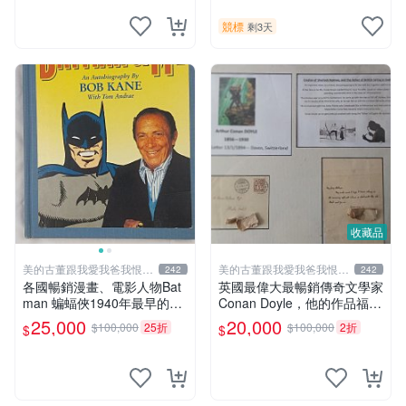
明不勇敢，出現聰明法醫學辦
標 無底價
案，限量鑑定簽名信件
競標
剩3天
收藏品
美的古董跟我愛我爸我恨壞
美的古董跟我愛我爸我恨壞
242
242
人
人
各國暢銷漫畫、電影人物Bat
英國最偉大最暢銷傳奇文學家
man 蝙蝠俠1940年最早的創
Conan Doyle，他的作品福爾
作者，這本書是Batman and
摩斯犯罪偵探集在250國暢銷
25,000
20,000
$100,000
25折
$100,000
2折
$
$
me 是Bob Kane 1990年出的
文學小說、電影
書第一刷有他本人畫跟簽名