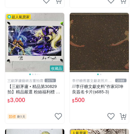
超人氣賣家
收藏品
三顧茅廬藝術古董拍賣
李仔糖舊書文獻老照片名
2076
2088
人收藏館
【三顧茅廬 • 精品第30829
///李仔糖文獻史料*作家邱坤
拍】精品嚴選 粉絲福利標 日
良簽名卡片(s685-3)
本動漫大師 車田正美簽名照
3,000
500
$
$
片《聖鬥士星矢》！ 特惠起
標 無底價
競標
剩1天
人氣賣家