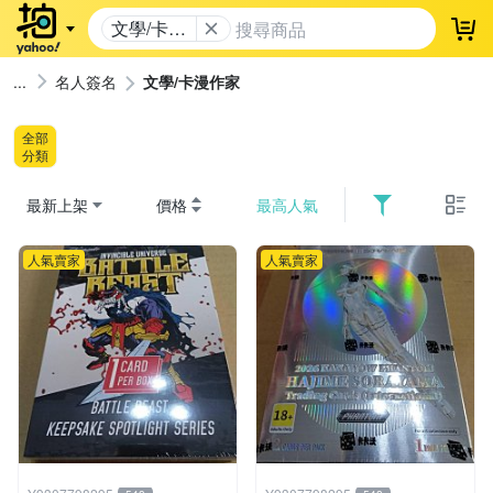
文學/卡漫
登
作家
名人簽名
文學/卡漫作家
全部
分類
最新上架
價格
最高人氣
人氣賣家
人氣賣家