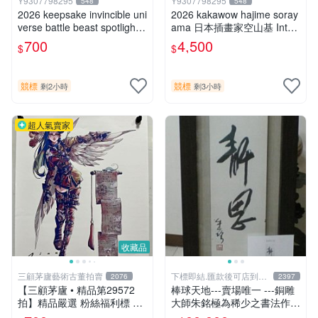
Y9307798295
Y9307798295
548
548
2026 keepsake invincible uni
2026 kakawow hajime soray
verse battle beast spotlight
ama 日本插畫家空山基 Inter
戰鬥野獸簽名盒卡
national國際版官方收藏簽名
700
4,500
$
$
盒卡
競標
競標
剩2小時
剩3小時
超人氣賣家
收藏品
三顧茅廬藝術古董拍賣
下標即結.匯款後可店到店
2076
2397
關於我
【三顧茅廬 • 精品第29572
棒球天地---賣場唯一 ---銅雕
拍】精品嚴選 粉絲福利標 韓
大師朱銘極為稀少之書法作
國排名前30名插畫家Pinn作
品-----靜思.由慧眼藝廊出具