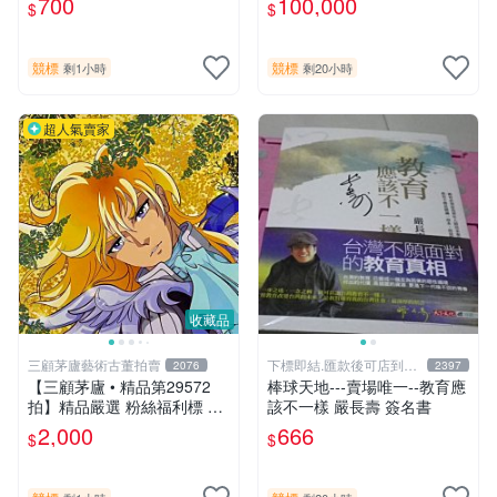
700
100,000
$
$
品～有作者親筆簽名！ 特惠
證明
起標 無底價
競標
競標
剩1小時
剩20小時
超人氣賣家
收藏品
三顧茅廬藝術古董拍賣
下標即結.匯款後可店到店
2076
2397
關於我
【三顧茅廬 • 精品第29572
棒球天地---賣場唯一--教育應
拍】精品嚴選 粉絲福利標 日
該不一樣 嚴長壽 簽名書
本動漫大師 車田正美簽名照
2,000
666
$
$
片《聖鬥士星矢》！ 特惠起
標 無底價