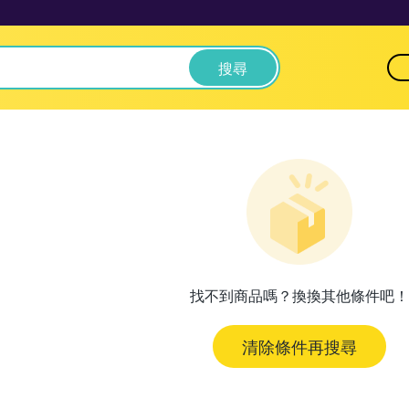
搜尋
找不到商品嗎？換換其他條件吧！
清除條件再搜尋