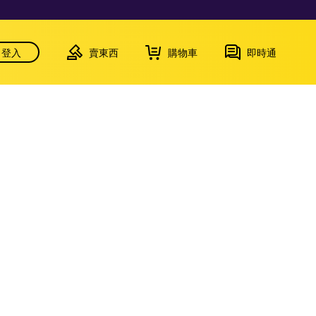
登入
賣東西
購物車
即時通