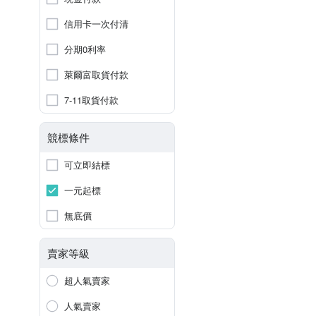
信用卡一次付清
分期0利率
萊爾富取貨付款
7-11取貨付款
競標條件
可立即結標
一元起標
無底價
賣家等級
超人氣賣家
人氣賣家