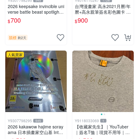
Y9307798295
Y4014110247
545
1726
2026 keepsake invincible uni
台灣漫畫家 高永2021月曆/年
verse battle beast spotlight
曆+高永親筆簽名彩色圖卡 梵
戰鬥野獸簽名盒卡
天變 光學聖女 星座刑事
700
900
$
$
競標
剩2天
人氣賣家
Y9307798295
Y9118033069
545
1
2026 kakawow hajime soray
【收藏家先生】｜YouTuber
ama 日本插畫家空山基 Inter
｜簽名T恤｜現貨不用等｜賤
national國際版官方收藏簽名
葆X松鼠Enroar 親筆簽名T恤