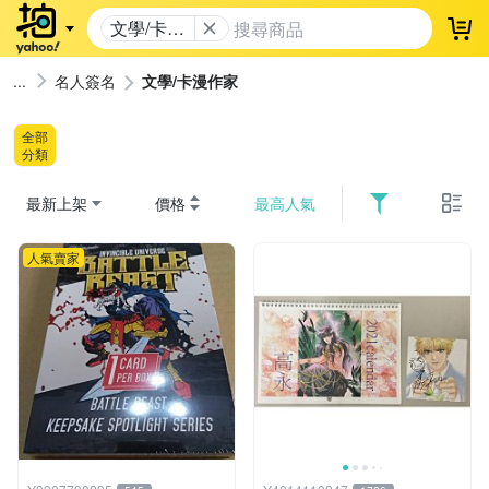
文學/卡漫
登
作家
名人簽名
文學/卡漫作家
全部
分類
最新上架
價格
最高人氣
人氣賣家