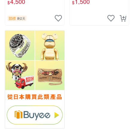
4,500
1,500
$
$
盒卡
競標
剩2天