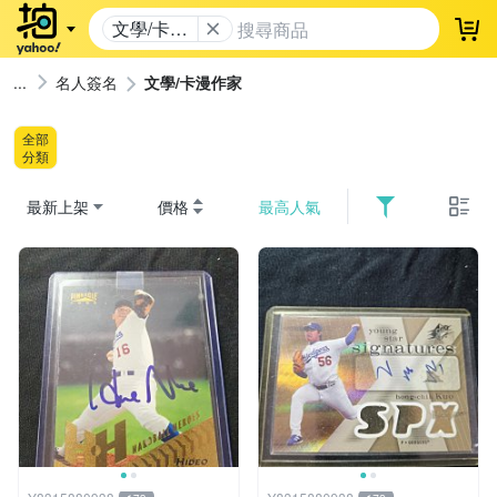
文學/卡漫
登
作家
名人簽名
文學/卡漫作家
全部
分類
最新上架
價格
最高人氣