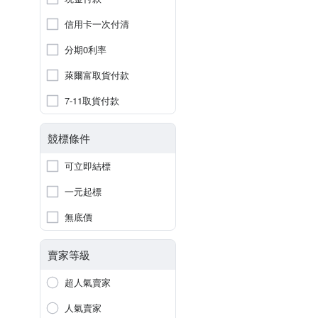
信用卡一次付清
分期0利率
萊爾富取貨付款
7-11取貨付款
競標條件
可立即結標
一元起標
無底價
賣家等級
超人氣賣家
人氣賣家