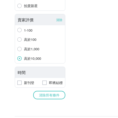
拍賣新星
賣家評價
清除
1-100
高於100
高於1,000
高於10,000
時間
新刊登
即將結標
清除所有條件