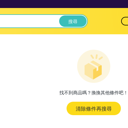
搜尋
找不到商品嗎？換換其他條件吧！
清除條件再搜尋