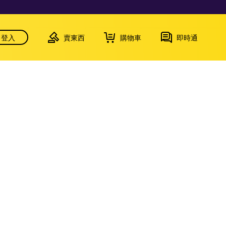
登入
賣東西
購物車
即時通