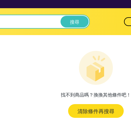
搜尋
找不到商品嗎？換換其他條件吧！
清除條件再搜尋