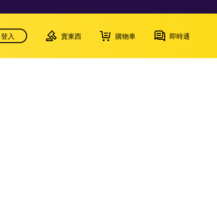
登入
賣東西
購物車
即時通