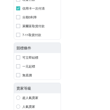
信用卡一次付清
分期0利率
萊爾富取貨付款
7-11取貨付款
競標條件
可立即結標
一元起標
無底價
賣家等級
超人氣賣家
人氣賣家