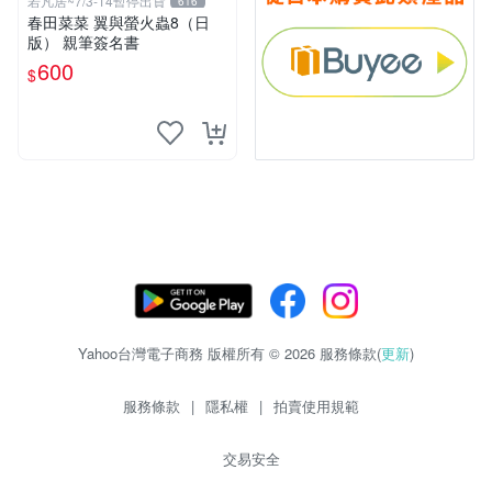
若凡居~7/3-14暫停出貨
616
春田菜菜 翼與螢火蟲8（日
版） 親筆簽名書
600
$
Yahoo台灣電子商務 版權所有 © 2026 服務條款(
更新
)
服務條款
|
隱私權
|
拍賣使用規範
交易安全