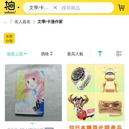
文學/卡漫
登
作家
名人簽名
文學/卡漫作家
全部
分類
最新上架
價格
最高人氣