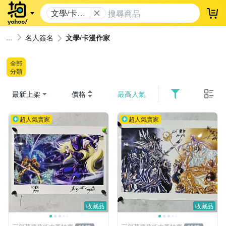
文學/卡漫
登
作家
名人簽名
文學/卡漫作家
全部
分類
最新上架
價格
最高人氣
超人氣賣家
超人氣賣家
收藏品
收藏品