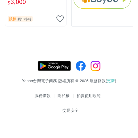
3,000
$
片《聖鬥士星矢》！ 特惠起
標 無底價
競標
剩13小時
Yahoo台灣電子商務 版權所有 © 2026 服務條款(
更新
)
服務條款
|
隱私權
|
拍賣使用規範
交易安全