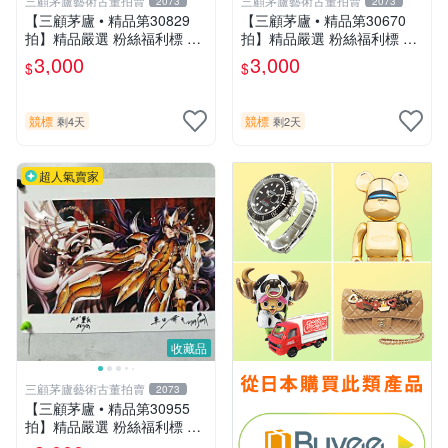
三顧茅廬藝術古董拍賣
三顧茅廬藝術古董拍賣
2073
2073
【三顧茅廬 • 精品第30829
【三顧茅廬 • 精品第30670
拍】精品嚴選 粉絲福利標 日
拍】精品嚴選 粉絲福利標 日
本動漫大師 車田正美簽名照
本動漫大師 車田正美簽名照
3,000
3,000
$
$
片《聖鬥士星矢》！ 特惠起
片《聖鬥士星矢》！ 特惠起
標 無底價
標 無底價
競標
競標
剩4天
剩2天
超人氣賣家
收藏品
三顧茅廬藝術古董拍賣
2073
【三顧茅廬 • 精品第30955
拍】精品嚴選 粉絲福利標 日
本動漫大師 車田正美簽名照