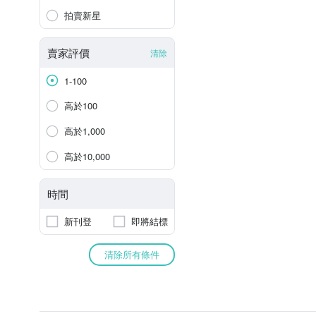
拍賣新星
賣家評價
清除
1-100
高於100
高於1,000
高於10,000
時間
新刊登
即將結標
清除所有條件