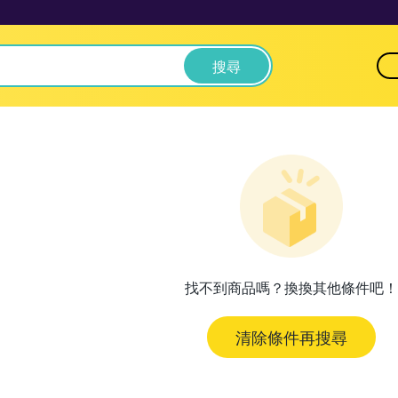
搜尋
找不到商品嗎？換換其他條件吧！
清除條件再搜尋