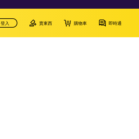
登入
賣東西
購物車
即時通