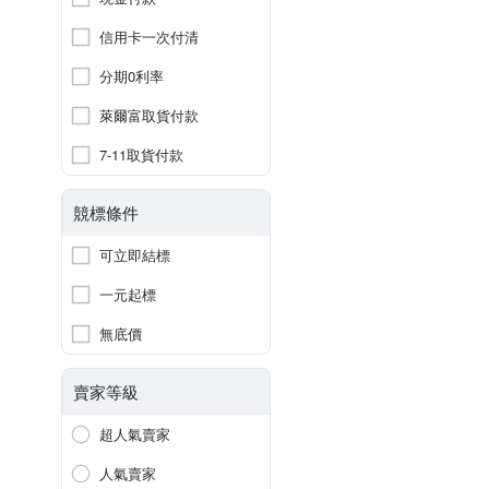
信用卡一次付清
分期0利率
萊爾富取貨付款
7-11取貨付款
競標條件
可立即結標
一元起標
無底價
賣家等級
超人氣賣家
人氣賣家