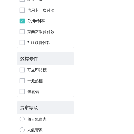
信用卡一次付清
分期0利率
萊爾富取貨付款
7-11取貨付款
競標條件
可立即結標
一元起標
無底價
賣家等級
超人氣賣家
人氣賣家