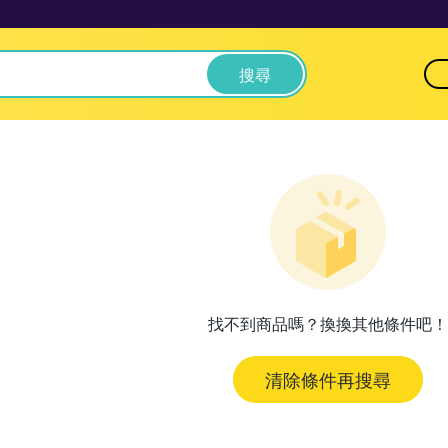
搜尋
找不到商品嗎？換換其他條件吧！
清除條件再搜尋