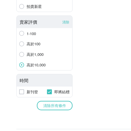
拍賣新星
賣家評價
清除
1-100
高於100
高於1,000
高於10,000
時間
新刊登
即將結標
清除所有條件