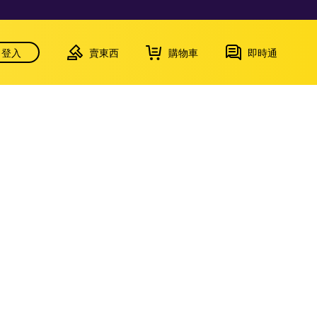
登入
賣東西
購物車
即時通