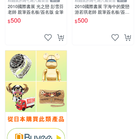
精錢鼠的雜七雜八藏寶窟
精錢鼠的雜七雜八藏寶窟
812
812
2010國際書展 光之戀 彭雪芬
2010國際書展 字海中的愛戀
老師 親筆簽名板/簽名版 金筆
游若琪老師 親筆簽名板/簽名
版 金筆
500
500
$
$