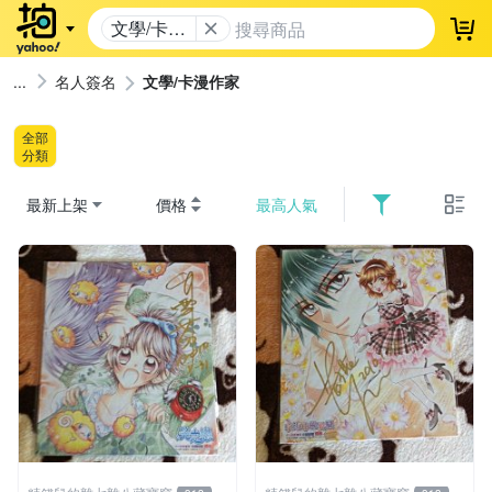
文學/卡漫
登
作家
名人簽名
文學/卡漫作家
全部
分類
最新上架
價格
最高人氣