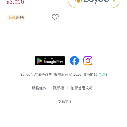
3,000
$
片《聖鬥士星矢》！ 特惠起
標 無底價
競標
剩5天
Yahoo台灣電子商務 版權所有 © 2026 服務條款(
更新
)
服務條款
|
隱私權
|
拍賣使用規範
交易安全