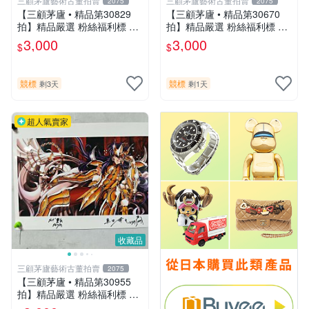
三顧茅廬藝術古董拍賣
三顧茅廬藝術古董拍賣
2075
2075
【三顧茅廬 • 精品第30829
【三顧茅廬 • 精品第30670
拍】精品嚴選 粉絲福利標 日
拍】精品嚴選 粉絲福利標 日
本動漫大師 車田正美簽名照
本動漫大師 車田正美簽名照
3,000
3,000
$
$
片《聖鬥士星矢》！ 特惠起
片《聖鬥士星矢》！ 特惠起
標 無底價
標 無底價
競標
競標
剩3天
剩1天
超人氣賣家
收藏品
三顧茅廬藝術古董拍賣
2075
【三顧茅廬 • 精品第30955
拍】精品嚴選 粉絲福利標 日
本動漫大師 車田正美簽名照