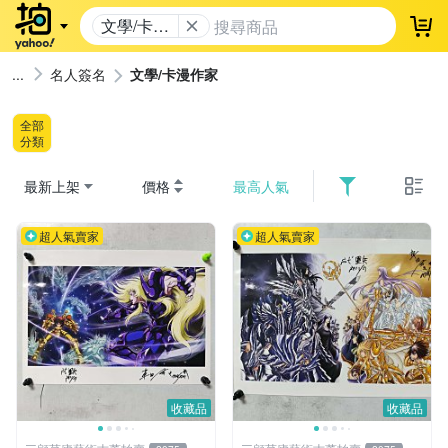
文學/卡漫
登
作家
名人簽名
文學/卡漫作家
全部
分類
最新上架
價格
最高人氣
超人氣賣家
超人氣賣家
收藏品
收藏品