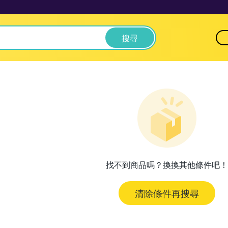
搜尋
找不到商品嗎？換換其他條件吧！
清除條件再搜尋