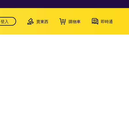
登入
賣東西
購物車
即時通