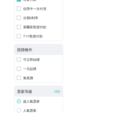
信用卡一次付清
分期0利率
萊爾富取貨付款
7-11取貨付款
競標條件
可立即結標
一元起標
無底價
賣家等級
清除
超人氣賣家
人氣賣家