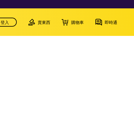
登入
賣東西
購物車
即時通