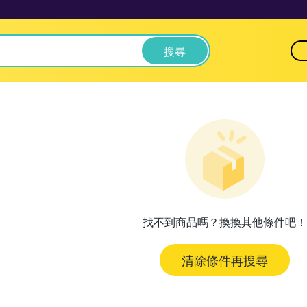
搜尋
找不到商品嗎？換換其他條件吧！
清除條件再搜尋