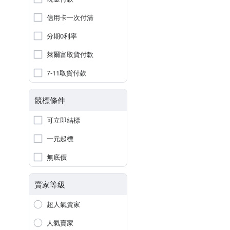
信用卡一次付清
分期0利率
萊爾富取貨付款
7-11取貨付款
競標條件
可立即結標
一元起標
無底價
賣家等級
超人氣賣家
人氣賣家