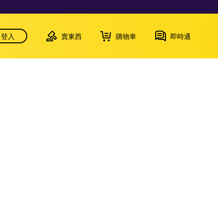
登入
賣東西
購物車
即時通