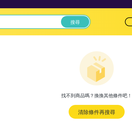
搜尋
找不到商品嗎？換換其他條件吧！
清除條件再搜尋