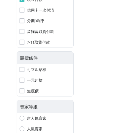
信用卡一次付清
分期0利率
萊爾富取貨付款
7-11取貨付款
競標條件
可立即結標
一元起標
無底價
賣家等級
超人氣賣家
人氣賣家