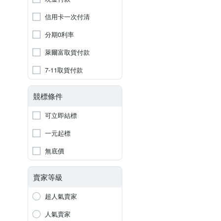
信用卡一次付清
分期0利率
萊爾富取貨付款
7-11取貨付款
競標條件
可立即結標
一元起標
無底價
賣家等級
超人氣賣家
人氣賣家