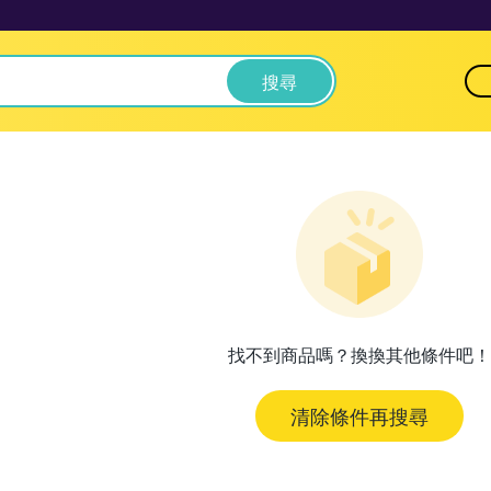
搜尋
找不到商品嗎？換換其他條件吧！
清除條件再搜尋