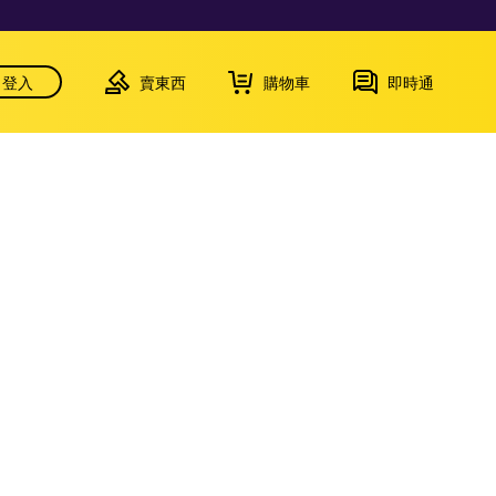
登入
賣東西
購物車
即時通