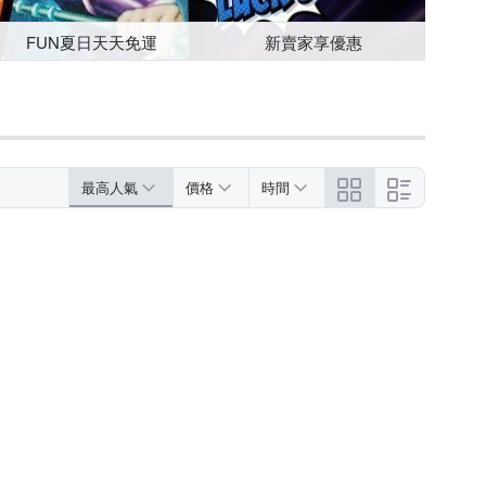
FUN夏日天天免運
新賣家享優惠
最高人氣
價格
時間