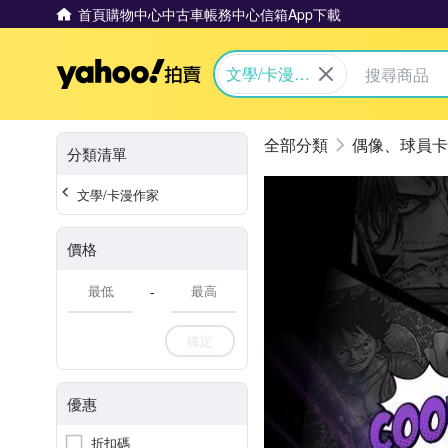
首頁
購物中心
中古車
帳務中心
信箱
App下載
Yahoo拍賣
文學/卡漫作
家
偶像、球員卡
分類清單
文學/卡漫作家
價格
-
確定
優惠
折扣碼