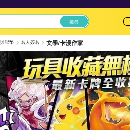
搜尋
文學/卡漫作家
與郵幣
名人簽名