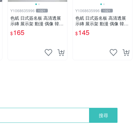
Y1068635996
Y1068635996
1321
1321
色紙 日式簽名板 高清透展
色紙 日式簽名板 高清透展
示磚 展示架 動漫 偶像 韓星
示磚 展示架 動漫 偶像 韓星
BTS hololive 大號 凹槽182*
BTS hololive 小號 凹槽122*
165
145
$
$
202mm
137mm
搜尋