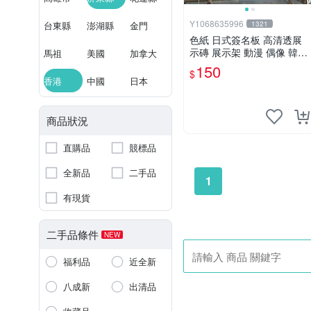
Y1068635996
台東縣
澎湖縣
金門
1321
色紙 日式簽名板 高清透展
示磚 展示架 動漫 偶像 韓星
馬祖
美國
加拿大
BTS hololive 中號 凹槽150*
150
$
150mm
香港
中國
日本
商品狀況
直購品
競標品
全新品
二手品
1
有現貨
二手品條件
NEW
福利品
近全新
八成新
出清品