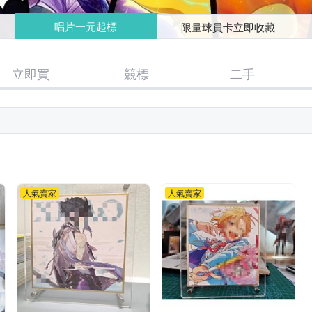
唱片一元起標
限量球員卡立即收藏
立即買
競標
二手
人氣賣家
人氣賣家