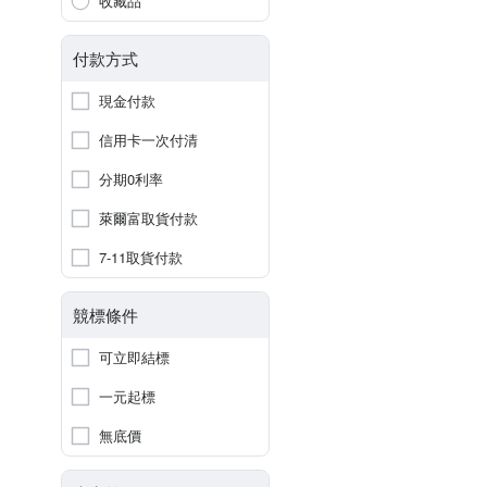
收藏品
付款方式
現金付款
信用卡一次付清
分期0利率
萊爾富取貨付款
7-11取貨付款
競標條件
可立即結標
一元起標
無底價