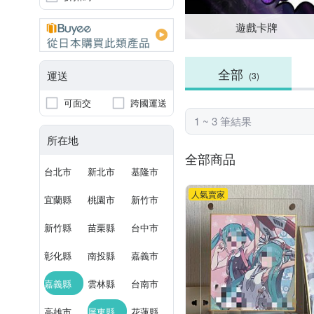
遊戲卡牌
全部
運送
(3)
可面交
跨國運送
1 ~ 3 筆結果
所在地
全部商品
台北市
新北市
基隆市
人氣賣家
宜蘭縣
桃園市
新竹市
新竹縣
苗栗縣
台中市
彰化縣
南投縣
嘉義市
嘉義縣
雲林縣
台南市
高雄市
屏東縣
花蓮縣