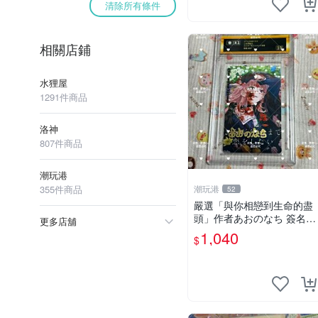
清除所有條件
相關店鋪
水狸屋
1291件商品
洛神
807件商品
潮玩港
355件商品
潮玩港
52
嚴選「與你相戀到生命的盡
頭」作者あおのなち 簽名照
更多店舖
片 3寸原裝卡磚 親筆簽名照
1,040
$
收藏佳品 周邊限定 照片拍
賣