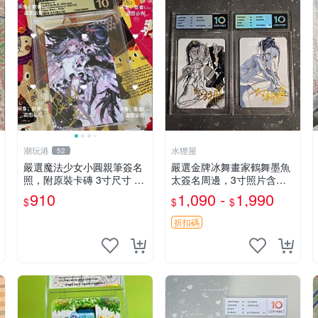
潮玩港
水狸屋
52
嚴選魔法少女小圓親筆簽名
嚴選金牌冰舞畫家鶴舞墨魚
照，附原裝卡磚 3寸尺寸 親
太簽名周邊，3寸照片含原
簽紀念品 小圓周邊 畫集 監
裝卡磚。收藏自用，面簽確
910
1,090 -
1,990
$
$
$
督親筆
保證實。 冰舞 簽名 周邊
折扣碼