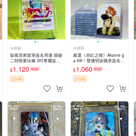
水狸屋
水狸屋
旋風管家親筆簽名周邊 畑健
嚴選《赤紅之瞳》Akame g
二郎限量珍藏 3吋專屬簽名
a Kill！聲優明坂聰美簽名周
照 日本正版中古 正規卡磚
邊，3寸帶原裝卡磚 日版中
1,120
1,060
95折
95折
$
$
附送 旋風管家 畑健二郎 簽
古 赤紅之瞳 Akame ga Kill
名照
明坂聰美 簽名
折扣碼
折扣碼