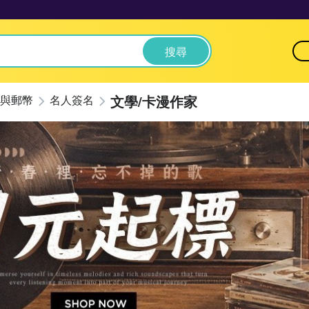
搜尋
文學/卡漫作家
與郵幣
名人簽名