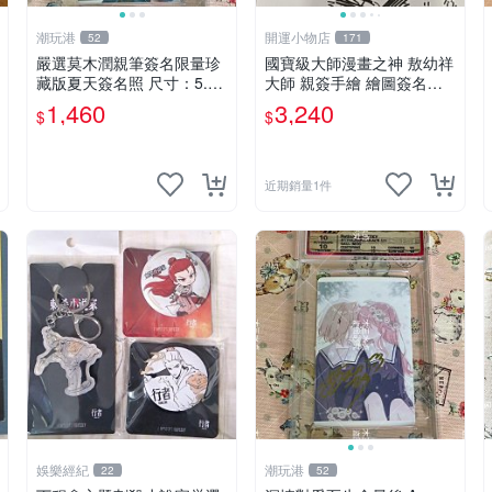
潮玩港
開運小物店
52
171
嚴選莫木潤親筆簽名限量珍
國寶級大師漫畫之神 敖幼祥
藏版夏天簽名照 尺寸：5.5×
大師 親簽手繪 繪圖簽名書
8.4公分 附原裝相框 推薦收
機會難得敖大師一輩子繪圖
1,460
3,240
$
$
藏家必備 《光死去的夏天》
創作多年有一句老師最金典
《The Summer When Ligh
名言「畫一張是一張」圖
近期銷量1件
娛樂經紀
潮玩港
22
52