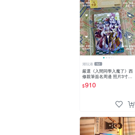
潮玩港
52
嚴選《入間同學入魔了》西
修親筆簽名周邊 照片3寸全
新含卡磚 收藏推薦 鏡像照
910
$
片 周邊收藏