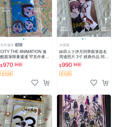
百年遺珍
水狸屋
53
CITY THE ANIMATION 激
鉢田エク伊月同學親筆簽名
酷親筆限量週邊 罕見作者簽
周邊照片 3寸 經典作品 同人
名收藏 現代潮流擺飾 9x9c
照
970
990
94折
94折
$
$
m 專家推薦 國際珍藏款 周
邊 照片周邊 尺寸 收藏品
折扣碼
折扣碼