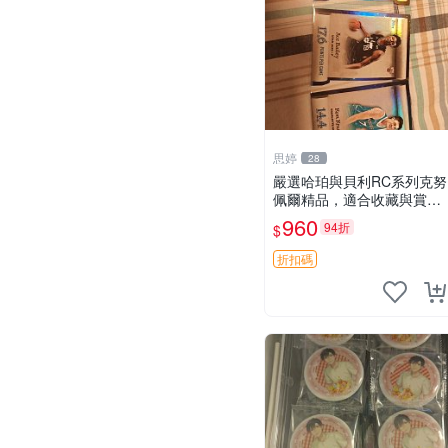
思婷
28
嚴選哈珀與貝利RC系列克努
佩爾精品，適合收藏與賞玩
RC 玩具 陶瓷
960
94折
$
折扣碼