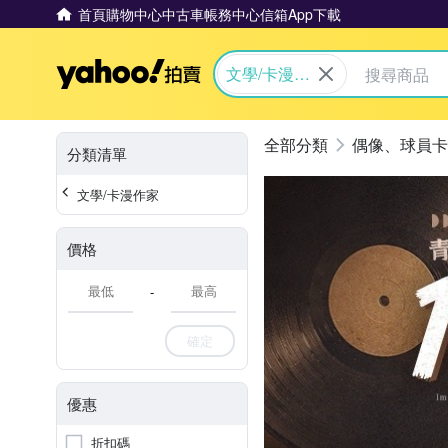
首頁
購物中心
中古車
帳務中心
信箱
App下載
Yahoo拍賣
文學/卡漫作
家
偶像、球員卡
分類清單
文學/卡漫作家
價格
-
確定
優惠
折扣碼