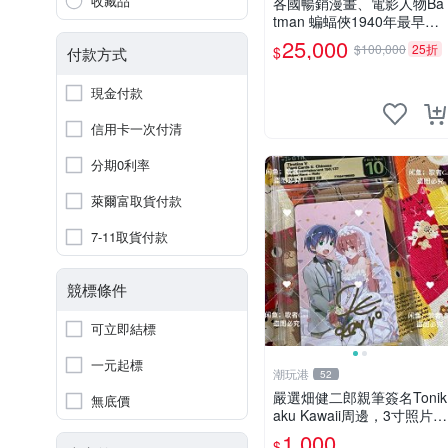
收藏品
各國暢銷漫畫、電影人物Ba
tman 蝙蝠俠1940年最早的
創作者，這本書是Batman a
25,000
$100,000
25折
$
付款方式
nd me 是Bob Kane 1990年
出的書第一刷有他本人畫跟
現金付款
簽名
信用卡一次付清
分期0利率
萊爾富取貨付款
7-11取貨付款
競標條件
可立即結標
一元起標
潮玩港
52
嚴選畑健二郎親筆簽名Tonik
無底價
aku Kawaii周邊，3寸照片含
原裝卡匣。收藏家直供，保
1,000
$