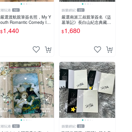
潮玩港
娛樂經紀
52
22
嚴選渡航親筆簽名照，My Y
嚴選南派三叔親筆簽名《盜
outh Romantic Comedy Is
墓筆記》長白山紀念典藏禮
Wrong限量收藏版 青春戀愛
盒，限量收藏必備 原著小說
1,440
1,680
$
$
物語 原創 漫畫周邊
定價 特別款
潮玩港
娛樂經紀
52
22