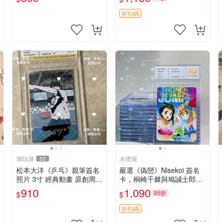
適合藝術愛好者收藏與展
示。 3寸 簽名 照片
折扣碼
潮玩港
水狸屋
52
松本大洋《乒乓》親筆簽名
嚴選《偽戀》Nisekoi 簽名
照片 3寸 經典動畫 原創周邊
卡，桐崎千棘與鳩誠士郎精
經典動漫 周邊收藏 照片卡
美周邊，3寸日版中古帶原
910
1,090
95折
$
$
磚
裝卡磚，國內直郵 偽戀 Nis
ekoi 簽名卡 桐崎千棘
折扣碼