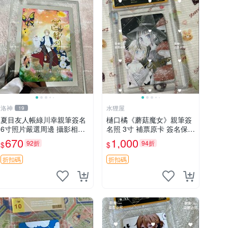
洛神
水狸屋
19
夏目友人帳綠川幸親筆簽名
樋口橘《蘑菇魔女》親筆簽
6寸照片嚴選周邊 攝影相框
名照 3寸 補票原卡 簽名保真
網路認證 夏目友人帳收藏
收藏推薦 蘑菇魔女 樋口橘
670
1,000
92折
94折
$
$
簽名照 6寸
照片
折扣碼
折扣碼