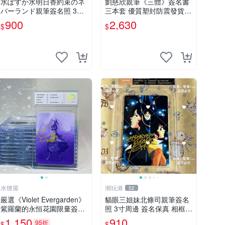
水ぽすか水明日香約束のネ
劉慈欣親筆《三體》簽名書
バーランド親筆簽名照 3寸
三本套 優質塑封防震發貨
周邊照片 面簽正品 簽名照
正版收藏推薦 三體 經典 科
900
2,630
$
$
周邊
幻小說
水狸屋
潮玩港
52
嚴選《Violet Evergarden》
貓眼三姐妹北條司親筆簽名
紫羅蘭的永恒花園限量簽名
照 3寸周邊 簽名保真 相框包
卡，3寸帶原裝卡磚 日本中
裝 貓眼三姐妹 北條司 周邊
1,150
910
95折
$
$