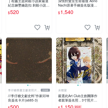
丁程鑫主題刺殺小說家厳選
深情對愛至生命最後 Aono
紀念鍊墜鑰匙扣 刺殺小說家
Nachi原著手繪簽名版漫畫
丁程鑫 鍊墜
親筆簽名限定收藏 命終不渝
520
1,540
$
$
之戀情 漫畫珍藏品
李仔糖舊書文獻老照片名
水狸屋
2088
人收藏館
///李仔糖文獻史料*作家邱坤
嚴選此Art Club主創團隊作
良簽名卡片(s685-3)
者親筆簽名照，3寸照片附
原裝卡磚。收藏級面簽照，
500
1,150
95折
$
$