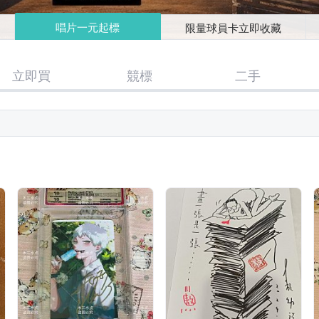
唱片一元起標
限量球員卡立即收藏
立即買
競標
二手