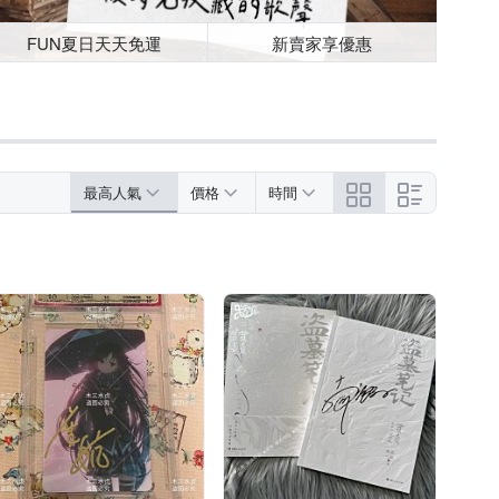
FUN夏日天天免運
新賣家享優惠
最高人氣
價格
時間