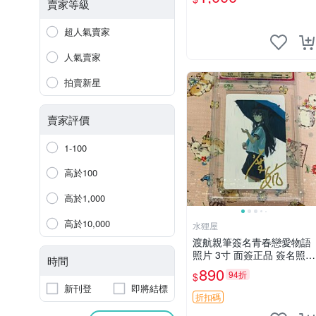
真可靠。 Tonikaku Kawaii
賣家等級
畑健二郎 親筆簽名周
超人氣賣家
人氣賣家
拍賣新星
賣家評價
1-100
高於100
高於1,000
高於10,000
水狸屋
渡航親筆簽名青春戀愛物語
照片 3寸 面簽正品 簽名照收
時間
藏推薦 電腦 動畫 原創漫畫
890
94折
$
新刊登
即將結標
折扣碼