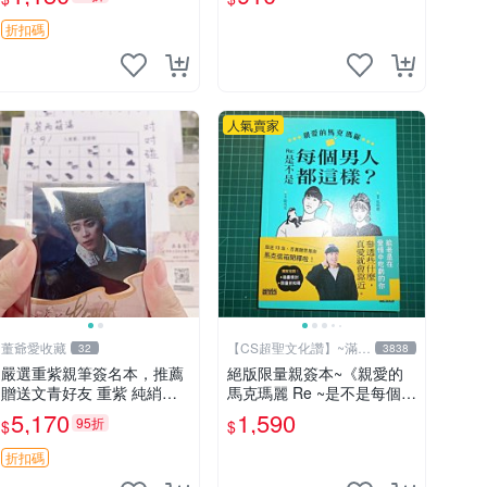
古收藏推薦 薇爾莉特 曜佳
貓眼三姐妹 簽名照 包裝相
奈 筆記本
框
折扣碼
人氣賣家
董爺愛收藏
【CS超聖文化讚】~滿千
32
3838
元送運
嚴選重紫親筆簽名本，推薦
絕版限量親簽本~《親愛的
贈送文青好友 重紫 純綃皮
馬克瑪麗 Re ~是不是每個男
規格8開
人都這樣？（附贈快速通關
5,170
1,590
95折
$
$
信封）》附書腰 歐馬克 吳
瑪麗繪三采 書新
折扣碼