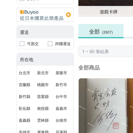
遊戲卡牌
全部
運送
(3307)
可面交
跨國運送
1 ~ 60 筆結果
所在地
全部商品
台北市
新北市
基隆市
宜蘭縣
桃園市
新竹市
新竹縣
苗栗縣
台中市
彰化縣
南投縣
嘉義市
嘉義縣
雲林縣
台南市
高雄市
屏東縣
花蓮縣