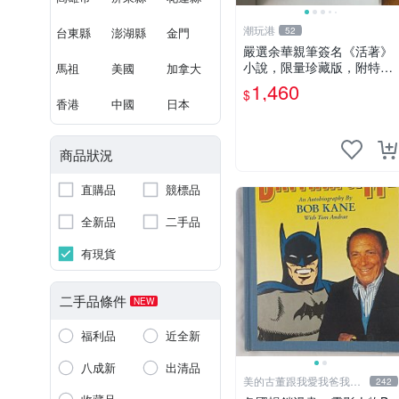
潮玩港
台東縣
澎湖縣
金門
52
嚴選余華親筆簽名《活著》
小說，限量珍藏版，附特有
馬祖
美國
加拿大
印章。 活著 小說 簽名書
1,460
$
香港
中國
日本
商品狀況
直購品
競標品
全新品
二手品
有現貨
二手品條件
NEW
福利品
近全新
八成新
出清品
美的古董跟我愛我爸我恨
242
壞人