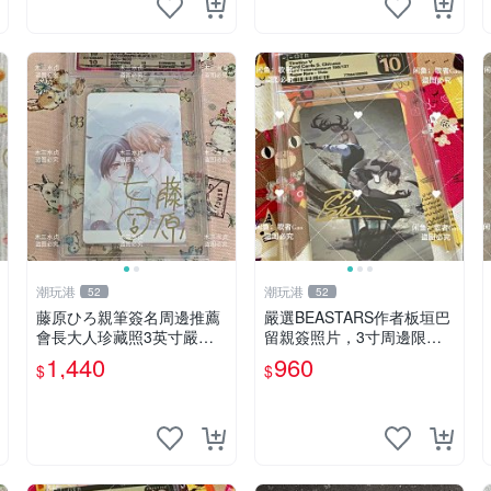
潮玩港
潮玩港
52
52
藤原ひろ親筆簽名周邊推薦
嚴選BEASTARS作者板垣巴
會長大人珍藏照3英寸嚴選
留親簽照片，3寸周邊限量
女仆紀念品 面簽收藏 會長
收藏 BEASTARS 作者 經典
1,440
960
$
$
大人 簽名照 女仆照 面簽收
細節收藏
藏