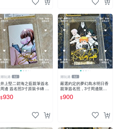
潮玩港
潮玩港
52
52
井上堅二碧海之藍親筆簽名
嚴選約定的夢幻島水明日香
周邊 簽名照3寸原裝卡磚 親
親筆簽名照，3寸周邊限量
筆、收藏、簽名照
珍藏 紙質佳 附卡磚 約定的
930
900
$
$
夢幻島 筆記本 名人照