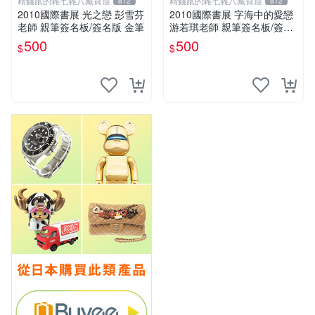
精錢鼠的雜七雜八藏寶窟
精錢鼠的雜七雜八藏寶窟
812
812
2010國際書展 光之戀 彭雪芬
2010國際書展 字海中的愛戀
老師 親筆簽名板/簽名版 金筆
游若琪老師 親筆簽名板/簽名
版 金筆
500
500
$
$