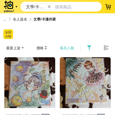
文學/卡漫
登
作家
名人簽名
文學/卡漫作家
全部
分類
最新上架
價格
最高人氣