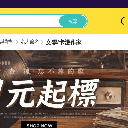
搜尋
文學/卡漫作家
與郵幣
名人簽名