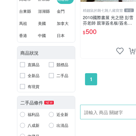
精錢鼠的雜七雜八藏寶窟
台東縣
澎湖縣
金門
812
2010國際書展 光之戀 彭雪
芬老師 親筆簽名板/簽名版
馬祖
美國
加拿大
金筆
500
$
香港
中國
日本
商品狀況
直購品
競標品
全新品
二手品
1
有現貨
二手品條件
NEW
福利品
近全新
八成新
出清品