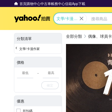
首頁
購物中心
中古車
帳務中心
信箱
App下載
Yahoo拍賣
文學/卡漫作
家
偶像、球員卡
分類清單
文學/卡漫作家
價格
-
確定
優惠
折扣碼