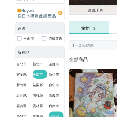
遊戲卡牌
全部
運送
(2)
可面交
跨國運送
1 ~ 2 筆結果
所在地
全部商品
台北市
新北市
基隆市
宜蘭縣
桃園市
新竹市
新竹縣
苗栗縣
台中市
彰化縣
南投縣
嘉義市
嘉義縣
雲林縣
台南市
高雄市
屏東縣
花蓮縣