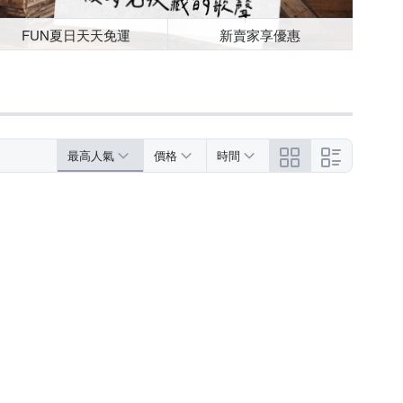
FUN夏日天天免運
新賣家享優惠
最高人氣
價格
時間