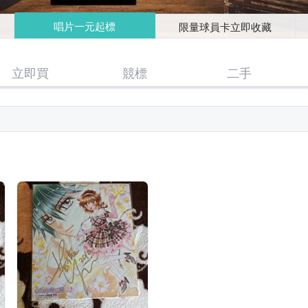
唱片一元起標
限量球員卡立即收藏
立即買
競標
二手