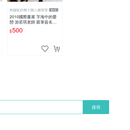
精錢鼠的雜七雜八藏寶窟
812
2010國際書展 字海中的愛
戀 游若琪老師 親筆簽名板/
簽名版 金筆
500
$
搜尋