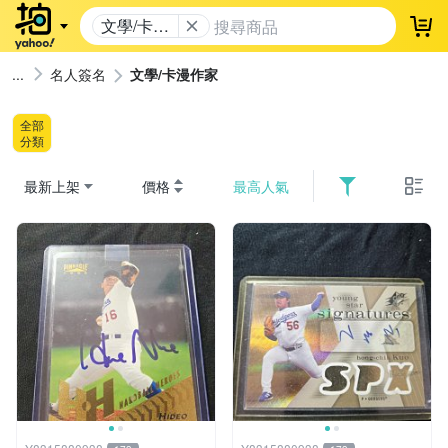
文學/卡漫
登
作家
名人簽名
文學/卡漫作家
全部
分類
最新上架
價格
最高人氣