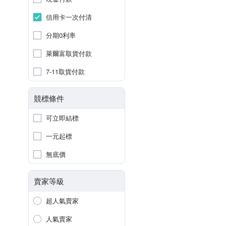
信用卡一次付清
分期0利率
萊爾富取貨付款
7-11取貨付款
競標條件
可立即結標
一元起標
無底價
賣家等級
超人氣賣家
人氣賣家