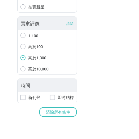
拍賣新星
賣家評價
清除
1-100
高於100
高於1,000
高於10,000
時間
新刊登
即將結標
清除所有條件