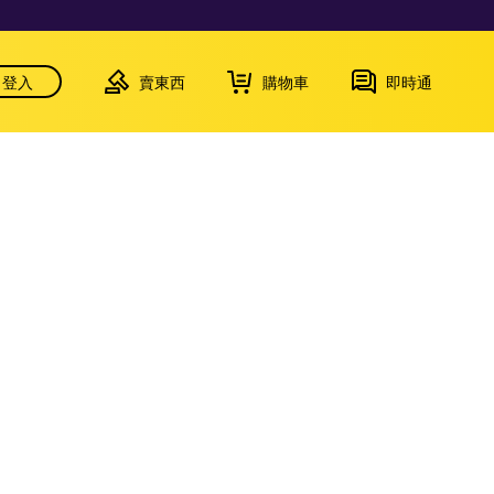
登入
賣東西
購物車
即時通