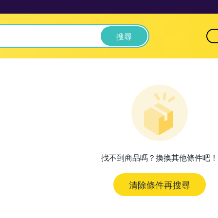
搜尋
找不到商品嗎？換換其他條件吧！
清除條件再搜尋