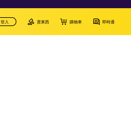
登入
賣東西
購物車
即時通