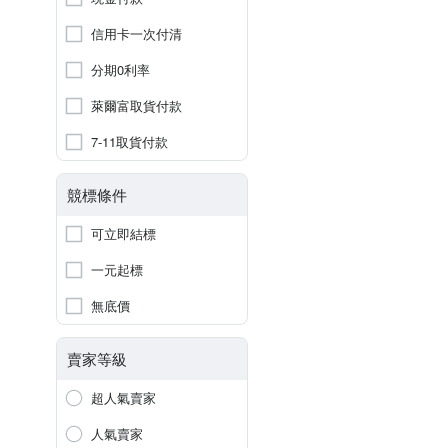
信用卡一次付清
分期0利率
萊爾富取貨付款
7-11取貨付款
競標條件
可立即結標
一元起標
無底價
賣家等級
超人氣賣家
人氣賣家