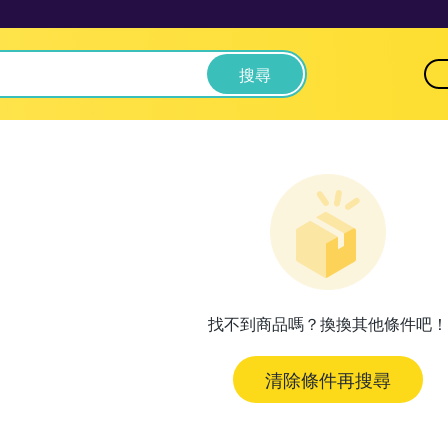
搜尋
找不到商品嗎？換換其他條件吧！
清除條件再搜尋