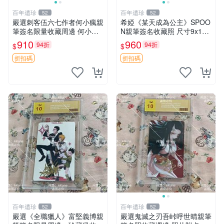
百年遺珍
百年遺珍
52
52
嚴選刺客伍六七作者何小瘋親
希婭《某天成為公主》SPOO
筆簽名限量收藏周邊 何小瘋
N親筆簽名收藏照 尺寸9x12c
簽名照 周邊照
m 國際媒體推薦周邊 魔法公
910
960
94折
94折
$
$
主周邊 帝國公主 現代插畫藝
術品
折扣碼
折扣碼
百年遺珍
百年遺珍
52
52
嚴選《全職獵人》富堅義博親
嚴選鬼滅之刃吾峠呼世晴親筆