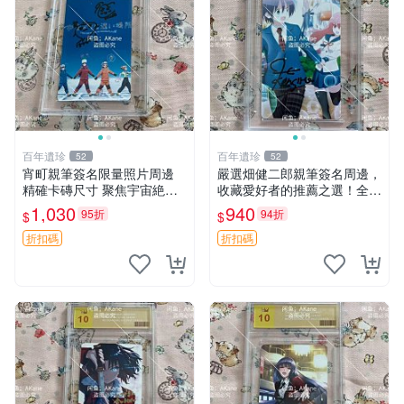
百年遺珍
百年遺珍
52
52
宵町親筆簽名限量照片周邊
嚴選畑健二郎親筆簽名周邊，
精確卡磚尺寸 聚焦宇宙絶版
收藏愛好者的推薦之選！全新
收藏嚴選 宇宙 Signed 周邊
精美照片附卡套，尺寸合適便
1,030
940
95折
94折
$
$
卡磚尺 限量收藏
攜。 畑健二郎 簽名 照片
折扣碼
折扣碼