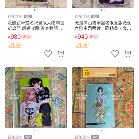
百年遺珍
百年遺珍
52
52
渡航親筆簽名限量版人物周邊
嚴選琴山親筆簽名限量版徹夜
紀念照 嚴選收藏 青春物語 周
之歌主題照片，附精美卡套收
邊 簽名周邊
藏 徹夜之歌 限量簽名 經典卡
930
940
94折
94折
$
$
套
折扣碼
折扣碼
百年遺珍
百年遺珍
52
52