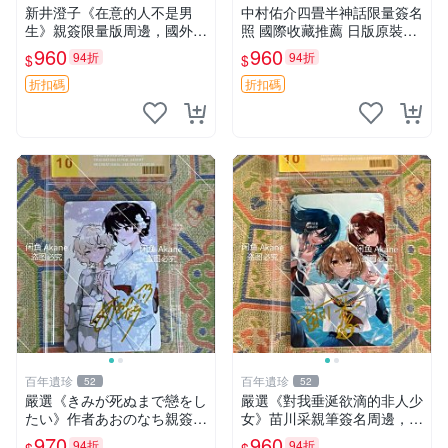
新井澄子《在意的人不是男
中村佑介四畳半神話限量簽名
生》親簽限量版周邊，國外傳
照 國際收藏推薦 日版原裝尺
媒收藏原簽照，尺寸9cm×6c
寸9cm 四疊半神話 中村佑介
960
960
94折
94折
$
$
m 推薦收藏 溫馨紀念 周邊照
佑介
片 在意的人不是男生 新井澄
折扣碼
折扣碼
子 貼圖
百年遺珍
百年遺珍
52
52
嚴選《きみが死ぬまで戀をし
嚴選《對我垂涎欲滴的非人少
たい》作者あおのなち親簽周
女》苗川采親筆簽名周邊，限
邊照片，尺寸9×12cm，國外
量收藏珍品。日版直送，附帶
970
960
94折
94折