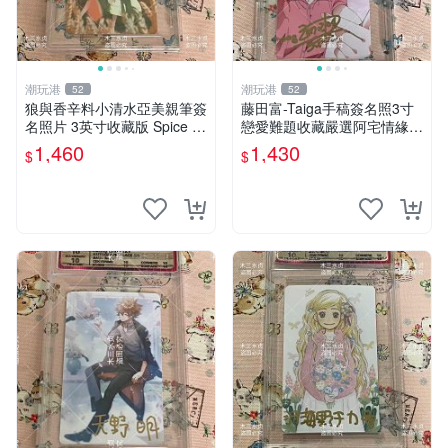
潮玩港
潮玩港
52
52
狼與香辛料小清水亞美親筆簽
藤田富-Taiga手稿簽名照3寸
名照片 3英寸收藏版 Spice a
戀愛難題收藏嚴選阿宅情緣
nd Wolf 日韓珍藏 Spice 和 W
Wotakoi藤田富Taiga戀愛真
1,460
1,430
$
$
olf 照片 親筆簽名 小清水亞美
難收藏照
收藏 版本稀