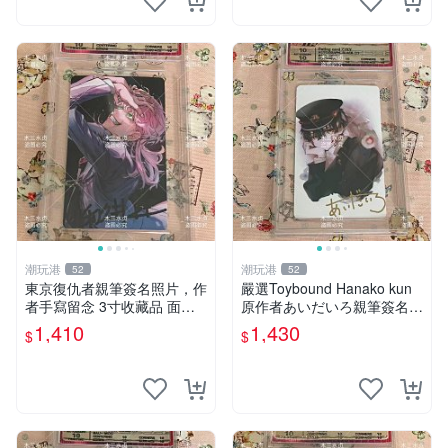
潮玩港
潮玩港
52
52
東京復仇者親筆簽名照片，作
嚴選Toybound Hanako kun
者手寫留念 3寸收藏品 面簽
原作者あいだいろ親筆簽名照
珍藏 東京裡ベンジャーズ 畫
片，3英寸珍藏版 地縛少年花
1,410
1,430
$
$
家原創 約3x5.5cm 簽名版 國
子君 あいだいろ 簽名 照片
際帶回國 東京Revengers