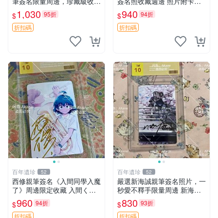
筆簽名限量周邊，珍藏級收藏
簽名照收藏週邊 照片附卡套
相框推薦 全職獵人 富堅義博
原寸尺寸 鬼滅之刃 祈禱卡片
1,030
940
95折
94折
$
$
簽名照
戲劇版
折扣碼
折扣碼
百年遺珍
百年遺珍
52
52
西修親筆簽名《入間同學入魔
嚴選新海誠親筆簽名照片，一
了》周邊限定收藏 入間くん
秒愛不釋手限量周邊 新海誠
原裝照片保真國外直采 國際
相框 簽名照
960
830
94折
93折
$
$
專場推薦 國際授權周邊 收藏
品
折扣碼
折扣碼