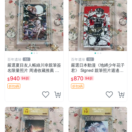
百年遺珍
百年遺珍
52
52
嚴選夏目友人帳綠川幸親筆簽
嚴選日本動漫《地縛少年花子
名限量照片 周邊收藏推薦 精
君》 Signed 親筆照片週邊收
緻卡磚設計 夏目友人帳簽名
藏 地縛少年輕小說插畫 圖像
940
870
94折
94折
$
$
照 文創收藏品
書 簽名品
折扣碼
折扣碼