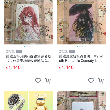
潮玩港
潮玩港
52
52
嚴選五等分的花嫁親筆簽名照
嚴選渡航親筆簽名照，My Yo
片，作者春場蔥收藏珍品 3英
uth Romantic Comedy Is Wr
寸個人肖像照 花嫁周邊 現代
ong限量收藏版 青春戀愛物語
1,440
1,440
$
$
漫畫周邊
原創 漫畫周邊