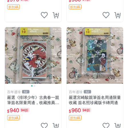
$
$
直供收藏。簽名照推薦 國際
卡磚。 尺寸：9cm×12cm 收
媒體工作室 簽名周邊 きみが
藏 現代美漫
折扣碼
折扣碼
死ぬまで戀をした
百年遺珍
百年遺珍
52
52
嚴選《排球少年》古典春一親
嚴選宮崎駿親筆簽名周邊限量
筆簽名限量周邊，收藏推薦
收藏 簽名照珍藏版卡磚周邊
漫畫原創角色肖像 現代美工
940
960
94折
94折
$
$
設計收藏品 周邊相框卡磚
折扣碼
折扣碼