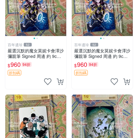
百年遺珍
百年遺珍
52
52
嚴選沉默的魔女莫妮卡會澤沙
嚴選沉默的魔女莫妮卡會澤沙
彌親筆 Signed 周邊 約 9cm×
彌親筆 Signed 周邊 約 9cm×
9cm 現代收藏熱潮推薦 沉默
9cm 現代收藏熱潮推薦 沉默
960
960
94折
94折
$
$
的魔女 莫妮卡 會澤沙彌 簽名
的魔女 莫妮卡 會澤沙彌 簽名
周邊 收藏照片 限量珍藏
周邊 收藏照片 限量珍藏
折扣碼
折扣碼