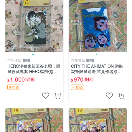
百年遺珍
百年遺珍
52
52
HERO漫畫家親筆簽名照，限
CITY THE ANIMATION 激酷
量收藏專案 HERO親筆簽名
親筆限量週邊 罕見作者簽名
照、宮村角色照、漫畫周邊收
收藏 現代潮流擺飾 9x9cm 專
1,000
970
94折
94折
$
$
藏
家推薦 國際珍藏款 周邊 照片
周邊 尺寸 收藏品
折扣碼
折扣碼