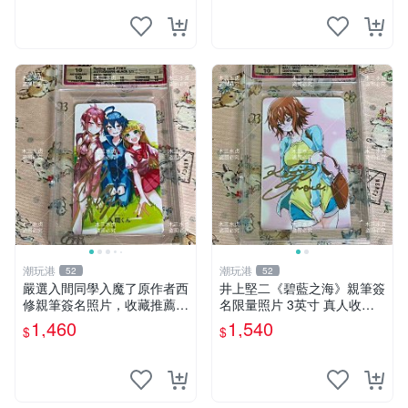
潮玩港
潮玩港
52
52
嚴選入間同學入魔了原作者西
井上堅二《碧藍之海》親筆簽
修親筆簽名照片，收藏推薦！
名限量照片 3英寸 真人收藏
3英寸珍藏版 入間同學、西
面簽 國際帶回 碧藍之海 經典
1,460
1,540
$
$
修、簽名
漫畫 現場簽名版