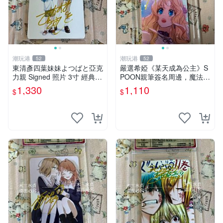
潮玩港
潮玩港
52
52
東清彥四葉妹妹よつばと亞克
嚴選希婭《某天成為公主》S
力親 Signed 照片 3寸 經典收
POON親筆簽名周邊，魔法公
藏 直營保證 四葉妹妹 よつば
主限量收藏照 3寸照片 原裝
1,330
1,110
$
$
と 作者原稿紙
卡紙 希婭 王子 美少女