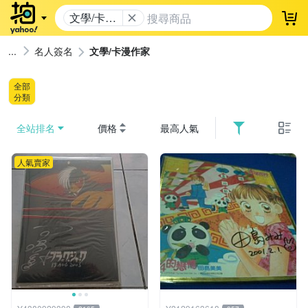
文學/卡漫
登
作家
名人簽名
文學/卡漫作家
全部
分類
全站排名
價格
最高人氣
人氣賣家