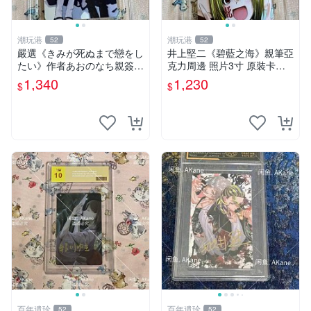
潮玩港
潮玩港
52
52
嚴選《きみが死ぬまで戀をし
井上堅二《碧藍之海》親筆亞
たい》作者あおのなち親簽照
克力周邊 照片3寸 原裝卡磚
片，3寸尺寸伴裝相框與卡
收藏級面簽 碧藍之海 井上堅
1,340
1,230
$
$
磚，珍藏推薦 書香、作者簽
二 規章
名、收藏家周邊
百年遺珍
百年遺珍
52
52