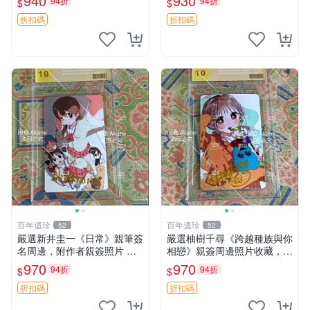
940
930
94折
94折
$
$
微瑕疵，照片隨機配發。 蜂
良時 簽名照 卡磚尺
蜜與四葉草 簽名卡 卡通 周邊
折扣碼
折扣碼
百年遺珍
百年遺珍
52
52
嚴選新井圭一《日常》親筆簽
嚴選柚樹千尋《跨越種族與你
名周邊，附作者親簽照片 尺
相戀》親簽周邊照片收藏，國
寸：9cm×12cm 日式日常、
外友人面簽真跡，9cm×12cm
970
970
94折
94折
$
$
收藏精品、藝術紀念品
親簽尺寸推薦 跨文化、收
藏、真跡簽名
折扣碼
折扣碼