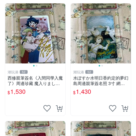
潮玩港
潮玩港
52
52
西修親筆簽名《入間同學入魔
水ぽすか水明日香約定的夢幻
了》周邊珍藏 魔入りました
島周邊親筆簽名照 3寸 網路
亞克力3寸周遭收藏嚴選 3寸
原裝卡套 包相框 約定的夢幻
1,530
1,430
$
$
珍藏 周邊
島 簽名照 周邊