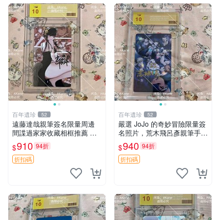
百年遺珍
百年遺珍
52
52
遠藤達哉親筆簽名限量周邊
嚴選 JoJo 的奇妙冒險限量簽
間諜過家家收藏相框推薦 卡
名照片，荒木飛呂彥親筆手跡
片 相框 周邊
推薦收藏 Signed Edition JoJ
910
940
94折
94折
$
$
o's奇妙冒險 周邊 憑證
折扣碼
折扣碼