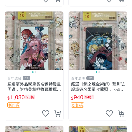
百年遺珍
百年遺珍
52
52
嚴選濱路晶親筆簽名獨特漫畫
嚴選《鋼之煉金術師》荒川弘
周邊，附精美相框收藏推薦
親筆簽名限量收藏照，卡磚珍
親筆簽名照片 優質相框 收藏
藏版 鋼之煉金術師 收藏 印象
1,030
940
95折
94折
$
$
品
派
折扣碼
折扣碼