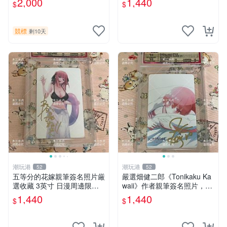
2,000
1,440
$
$
簽名照 女仆照 面簽收藏
競標
剩10天
潮玩港
潮玩港
52
52
五等分的花嫁親筆簽名照片厳
嚴選畑健二郎《Tonikaku Ka
選收藏 3英寸 日漫周邊限量
waii》作者親筆簽名照片，附
珍藏 簽名相框 紹介 The Qui
原作尺寸3英寸真跡肖像 周邊
1,440
1,440
$
$
ntessential Quintuplets 貼心
非印制限量版收藏品，適合漫
收藏 版權
迷珍藏 簽名照片 畑健二郎 周
邊