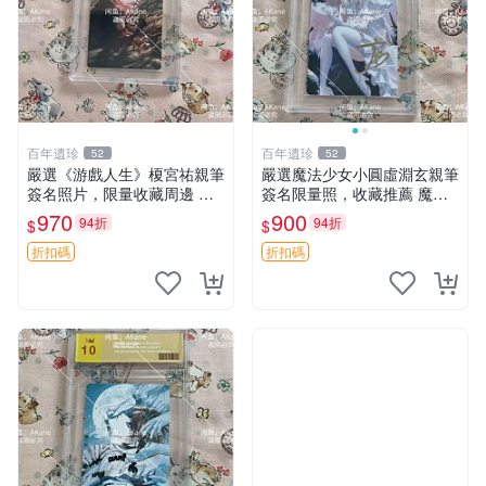
百年遺珍
百年遺珍
52
52
嚴選《游戲人生》榎宮祐親筆
嚴選魔法少女小圓虛淵玄親筆
簽名照片，限量收藏周邊 精
簽名限量照，收藏推薦 魔法
確尺寸：9×13cm 專業卡磚保
少女、虛淵玄、親筆簽名
970
900
94折
94折
$
$
護，適合牆上掛飾 限定版收
藏相框 照片 庫藏
折扣碼
折扣碼