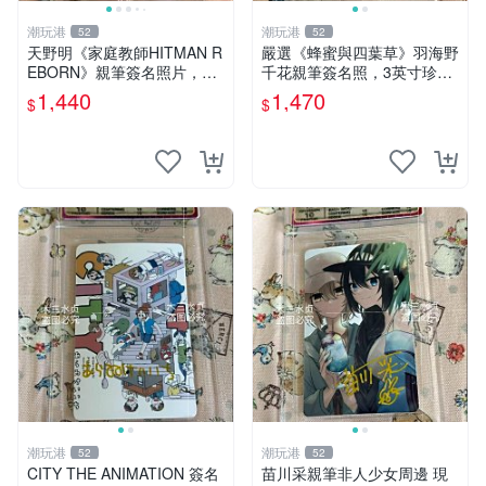
潮玩港
潮玩港
52
52
天野明《家庭教師HITMAN R
嚴選《蜂蜜與四葉草》羽海野
EBORN》親筆簽名照片，3
千花親筆簽名照，3英寸珍藏
英寸珍藏周邊 家庭教師親
版收藏相框 3英寸 現場簽名
1,440
1,470
$
$
筆、國外直供、獨一無二收藏
收藏相框 限量版
品 簽名家庭教師 HITMAN Re
bor
潮玩港
潮玩港
52
52
CITY THE ANIMATION 簽名
苗川采親筆非人少女周邊 現