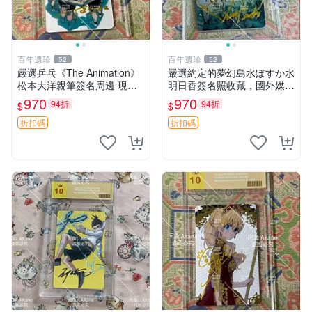
百年遺珍
百年遺珍
52
52
嚴選乒乓《The Animation》
嚴選約定的夢幻島水ぽすか水
松本大洋親筆簽名周邊 現場
明日香簽名照收藏，國外媒友
面簽國外收藏 直拍照留存 限
直送珍藏。9cm x 13cm 約定
970
970
94折
94折
$
$
量版卡磚 周邊 庫存 收藏品
的夢幻島 周邊 照片 親簽
折扣碼
折扣碼