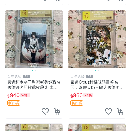
百年遺珍
百年遺珍
52
52
嚴選朽木冬子與襯衫菜姬聯名
嚴選Citrus柑橘味限量簽名
親筆簽名照推薦收藏 朽木冬
照，漫畫大師三郎太親筆周邊
子 簽名照 單張周邊
推薦 Citrus柑橘 簽名 相框周
940
860
94折
94折
$
$
邊
折扣碼
折扣碼