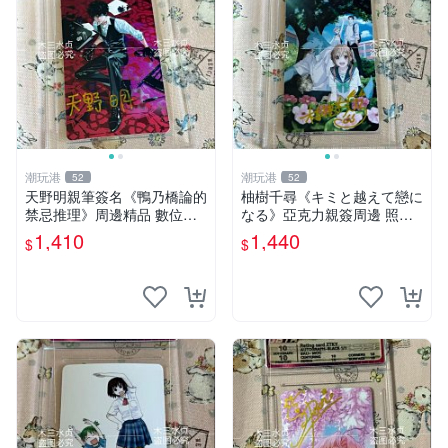
潮玩港
潮玩港
52
52
天野明親筆簽名《鴨乃橋論的
柚樹千尋《キミと越えて戀に
禁忌推理》周邊精品 數位照
なる》亞克力親簽周邊 照片3
片3寸含原廠卡磚 收藏級品相
寸 原裝卡磚附送 收藏級簽名
1,410
1,440
$
$
推薦珍藏 禁斷推理 亞克力 簽
推薦 正版相框裝裱 拍賣收藏
名版
嚴選 限量親簽周邊 尺寸3寸
個藏拍品