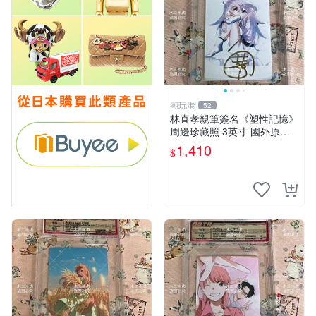
潮玩港
52
林直孝親筆簽名《塑性記憶》
周邊珍藏照 3英寸 國外原裝
收藏 塑性記憶 簽名照 收藏版
1,410
$