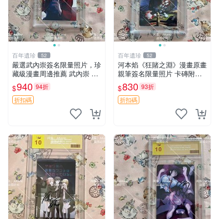
百年遺珍
百年遺珍
52
52
嚴選武內崇簽名限量照片，珍
河本焰《狂賭之淵》漫畫原畫
藏級漫畫周邊推薦 武內崇 簽
親筆簽名限量照片 卡磚附送
名 畫像
狂賭之淵 動漫原畫 原創周邊
940
830
94折
93折
$
$
收藏品
折扣碼
折扣碼