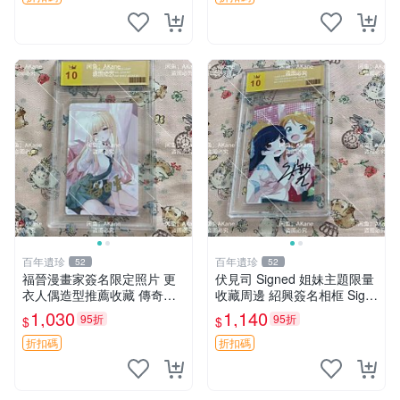
百年遺珍
百年遺珍
52
52
福晉漫畫家簽名限定照片 更
伏見司 Signed 姐妹主題限量
衣人偶造型推薦收藏 傳奇周
收藏周邊 紹興簽名相框 Sign
邊 簽名 福晉 周邊
ed 相片 現代插圖 好友紀念品
1,030
1,140
95折
95折
$
$
折扣碼
折扣碼