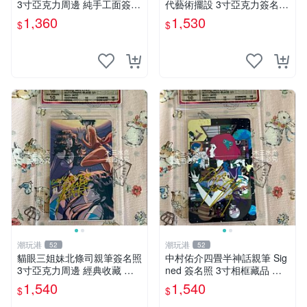
3寸亞克力周邊 純手工面簽限
代藝術擺設 3寸亞克力簽名收
量收藏 nichijou 照片 原著
藏品 原裝卡磚附送 非人少女
1,360
1,530
$
$
苗川采 3寸
潮玩港
潮玩港
52
52
貓眼三姐妹北條司親筆簽名照
中村佑介四畳半神話親筆 Sig
3寸亞克力周邊 經典收藏 貓
ned 簽名照 3寸相框藏品 推
眼三姐妹 北條司 原作 簽名照
薦珍藏 原裝卡磚 四疊半神話
1,540
1,540
$
$
北條司 貓眼三姐妹 親簽照
中村佑介 神話大系