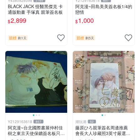
Y4380929398
Y2129163618
2165
857
BLACK JACK 怪醫黑傑克 卡
阿克漫~田島美美簽名板1/4的
通版動畫 手塚真 親筆簽名板
戀情
2,899
1,000
$
$
競標
競標
剩1天
剩5天
Y2129163618
潮玩港
857
52
阿克漫~台北國際書展仲村佳
藤原ひろ親筆簽名周邊推薦
樹之東京天使保鑣簽名板只有
會長大人珍藏照3英寸嚴選女
一張
仆紀念品 面簽收藏 會長大人