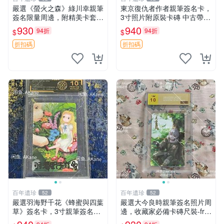
嚴選《螢火之森》綠川幸親筆
東京復仇者作者親筆簽名卡，
簽名限量周邊，附精美卡套收
3寸照片附原裝卡磚 中古帶微
藏 螢火之森 親筆簽名 周邊收
瑕 東京復仇者 簽名周邊 默契
930
940
94折
94折
$
$
藏
卡
折扣碼
折扣碼
百年遺珍
百年遺珍
52
52
嚴選羽海野千花《蜂蜜與四葉
嚴選大今良時親筆簽名照片周
草》簽名卡，3寸親筆簽名周
邊，收藏家必備卡磚尺裝-fra
邊，附原廠卡套。中古日版輕
me 2019 周邊商品推薦 大今