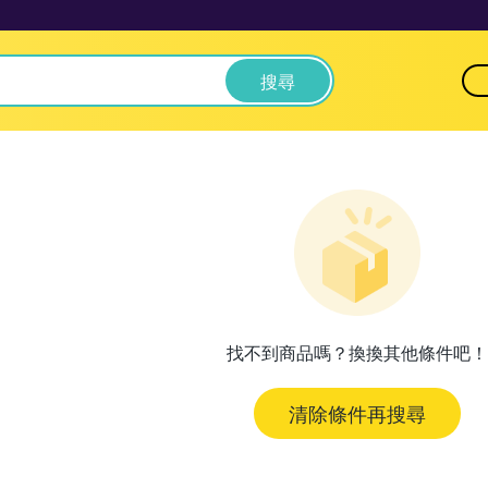
搜尋
找不到商品嗎？換換其他條件吧！
清除條件再搜尋