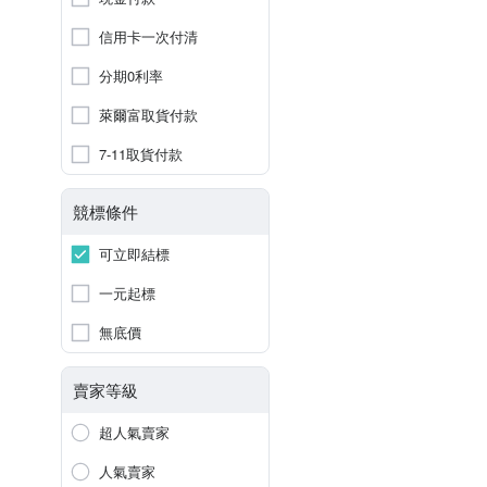
信用卡一次付清
分期0利率
萊爾富取貨付款
7-11取貨付款
競標條件
可立即結標
一元起標
無底價
賣家等級
超人氣賣家
人氣賣家