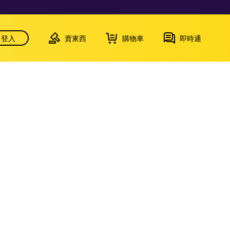
登入
賣東西
購物車
即時通