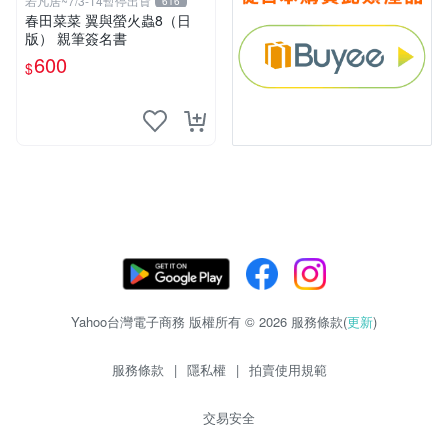
若凡居~7/3-14暫停出貨
616
春田菜菜 翼與螢火蟲8（日
版） 親筆簽名書
600
$
Yahoo台灣電子商務 版權所有 © 2026 服務條款(
更新
)
服務條款
|
隱私權
|
拍賣使用規範
交易安全