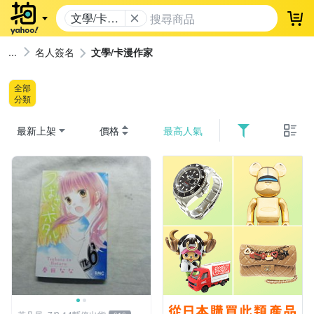
文學/卡漫
登
作家
名人簽名
文學/卡漫作家
全部
分類
最新上架
價格
最高人氣