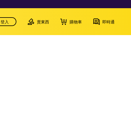
登入
賣東西
購物車
即時通