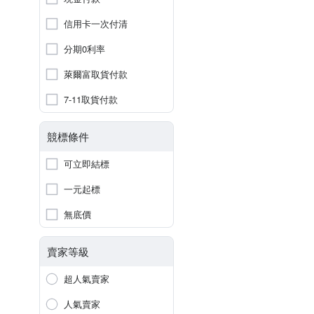
信用卡一次付清
分期0利率
萊爾富取貨付款
7-11取貨付款
競標條件
可立即結標
一元起標
無底價
賣家等級
超人氣賣家
人氣賣家