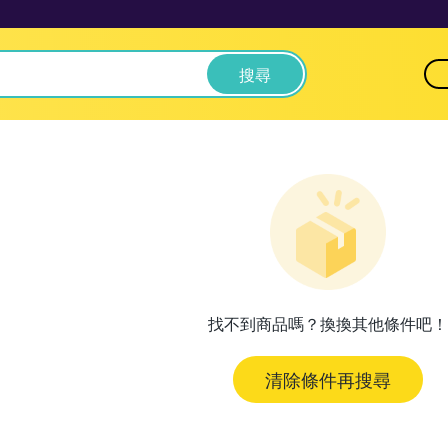
搜尋
找不到商品嗎？換換其他條件吧！
清除條件再搜尋