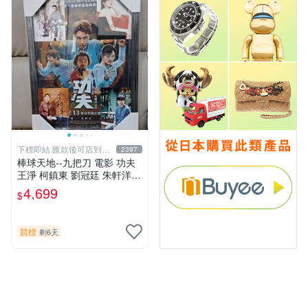
下標即結.匯款後可店到店
2397
關於我
棒球天地--九把刀 電影 功夫
王淨 柯鎮東 劉冠廷 朱軒洋
簽名照片框.45*32公分.贈品
4,699
$
同款已護貝海報..
競標
剩6天