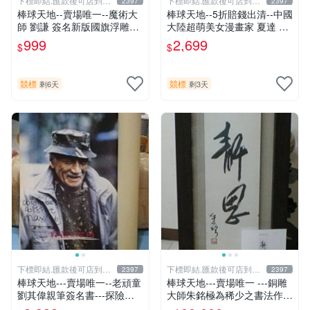
下標即結.匯款後可店到店
下標即結.匯款後可店到店
2397
2397
關於我
關於我
棒球天地--賣場唯一--魔術大
棒球天地--5折賠錢出清--中國
師 劉謙 簽名新版國旗浮雕球.
大陸超萌美女漫畫家 夏達 限
字跡漂亮
量簽名立體框.字跡漂亮..不含
999
2,699
$
$
球
競標
競標
剩6天
剩3天
下標即結.匯款後可店到店
下標即結.匯款後可店到店
2397
2397
關於我
關於我
棒球天地---賣場唯一--老頑童
棒球天地---賣場唯一 ---銅雕
劉其偉親筆簽名書---探險天
大師朱銘極為稀少之書法作
地間 劉其偉傳奇
品-----靜思.由慧眼藝廊出具