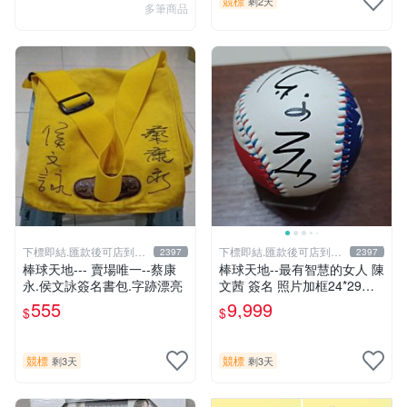
競標
剩2天
多筆商品
下標即結.匯款後可店到店
下標即結.匯款後可店到店
2397
2397
關於我
關於我
棒球天地--- 賣場唯一--蔡康
棒球天地--最有智慧的女人 陳
永.侯文詠簽名書包.字跡漂亮
文茜 簽名 照片加框24*29公
分+國旗球.層層管道才獲得.
555
9,999
$
$
僅此一組..
競標
競標
剩3天
剩3天