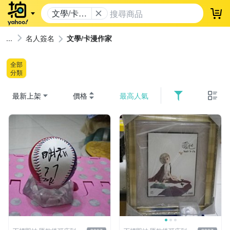
文學/卡漫
登
作家
名人簽名
文學/卡漫作家
全部
分類
最新上架
價格
最高人氣