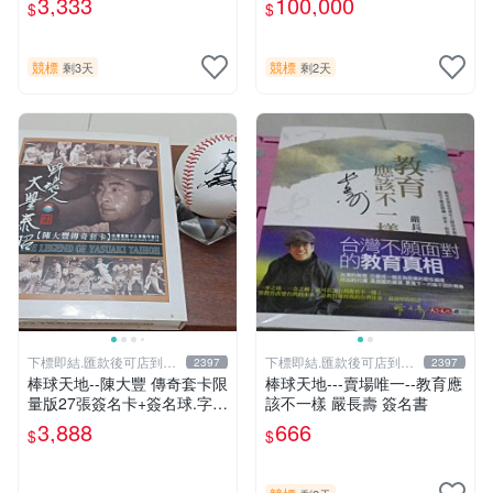
3,333
100,000
$
$
證明
競標
競標
剩3天
剩2天
下標即結.匯款後可店到店
下標即結.匯款後可店到店
2397
2397
關於我
關於我
棒球天地--陳大豐 傳奇套卡限
棒球天地---賣場唯一--教育應
量版27張簽名卡+簽名球.字跡
該不一樣 嚴長壽 簽名書
漂亮超稀少
3,888
666
$
$