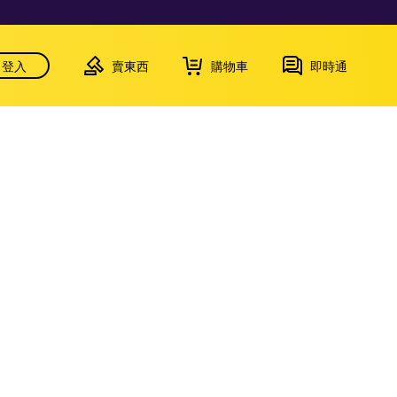
登入
賣東西
購物車
即時通