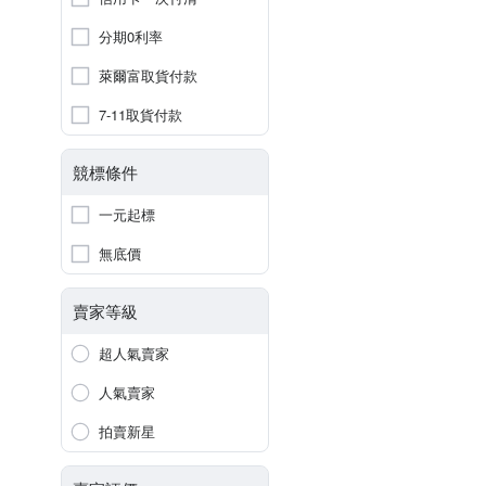
分期0利率
萊爾富取貨付款
7-11取貨付款
競標條件
一元起標
無底價
賣家等級
超人氣賣家
人氣賣家
拍賣新星