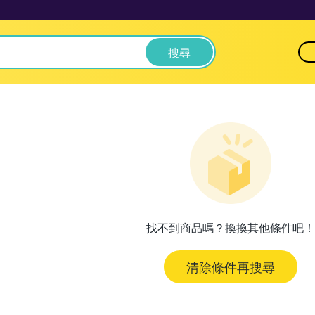
搜尋
找不到商品嗎？換換其他條件吧！
清除條件再搜尋