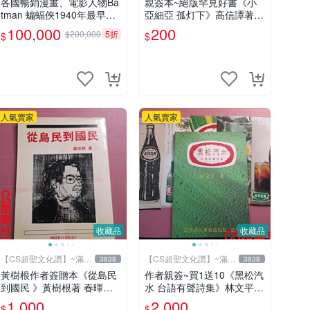
各國暢銷漫畫、電影人物Ba
親簽本~絕版罕見好書《小
tman 蝙蝠俠1940年最早的
亞細亞 孤灯下》高信譚著
創作者，這本書是Batman a
遠景出版 民國73年再版【C
100,000
200
$200,000
5折
$
$
nd me 是Bob Kane1990年
S超聖文化讚】
出的書有他本人畫跟簽名限
量品
人氣賣家
人氣賣家
收藏品
收藏品
【CS超聖文化讚】~滿千
【CS超聖文化讚】~滿千
3838
3838
元送運
元送運
黃樹根作者簽贈本《從島民
作者親簽~買1送10《黑松汽
到國民 》黃樹根著 春暉出
水 台語有聲詩集》林文平著
版社 民國78年9月出版 扉頁
百合文化事業 2001.9初版
1,000
2,000
$
$