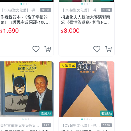
【CS超聖文化讚】~滿千
【CS超聖文化讚】~滿千
3838
3838
元送運
元送運
作者親簽本~《偷了幸福的
柯旗化夫人親贈大導演郭南
鬼》《護民主反惡罷-100萬
宏《臺灣監獄島- 柯旗化回
步走大安》二本合售 羅智強
憶錄》柯旗化著 第一出版社
1,590
3,000
$
$
著 精裝小冊【CS超聖文化
2002年修訂再版 【CS超聖
讚】
文化讚】
人氣賣家
收藏品
收藏品
美的古董跟我愛我爸我恨
【CS超聖文化讚】~滿千
242
3838
壞人
元送運