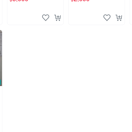
一版85刷【CS超聖文化
化讚】
讚】