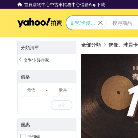
首頁
購物中心
中古車
帳務中心
信箱
App下載
Yahoo拍賣
文學/卡漫作
家
偶像、球員卡
分類清單
文學/卡漫作家
價格
-
確定
優惠
折扣碼