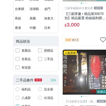
三顧茅廬藝術古董拍賣
台東縣
澎湖縣
金門
2075
【三顧茅廬 • 精品第30670
拍】精品嚴選 粉絲福利標
馬祖
美國
加拿大
日本動漫大師 車田正美簽名
3,000
$
照片《聖鬥士星矢》！ 特惠
香港
中國
日本
起標 無底價
競標
剩1天
商品狀況
直購品
競標品
人氣賣家
全新品
二手品
有現貨
二手品條件
清除
NEW
福利品
近全新
收藏品
八成新
出清品
【CS超聖文化讚】~滿千
3838
元送運