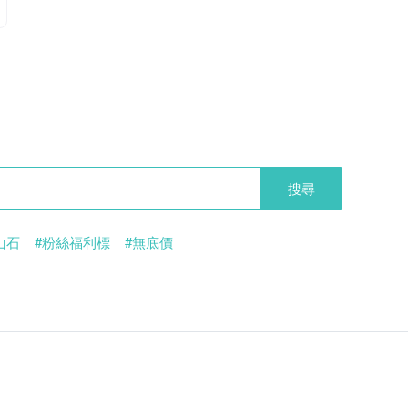
搜尋
山石
#粉絲福利標
#無底價