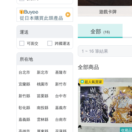
遊戲卡牌
全部
運送
(16)
可面交
跨國運送
1 ~ 16 筆結果
所在地
全部商品
台北市
新北市
基隆市
超人氣賣家
宜蘭縣
桃園市
新竹市
新竹縣
苗栗縣
台中市
彰化縣
南投縣
嘉義市
嘉義縣
雲林縣
台南市
收藏品
高雄市
屏東縣
花蓮縣