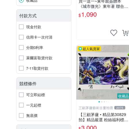
收藏品
買一送一~東年親簽贈本
《城市微光》東年著 聯合文
學(送《大火》東年著 聯經)
1,090
$
付款方式
【 CS超聖文化讚】
現金付款
信用卡一次付清
分期0利率
超人氣賣家
萊爾富取貨付款
7-11取貨付款
競標條件
可立即結標
收藏品
一元起標
三顧茅廬藝術古董拍賣
2075
【三顧茅廬 • 精品第30829
無底價
拍】精品嚴選 粉絲福利標
日本動漫大師 車田正美簽名
3,000
$