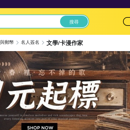
搜尋
文學/卡漫作家
與郵幣
名人簽名