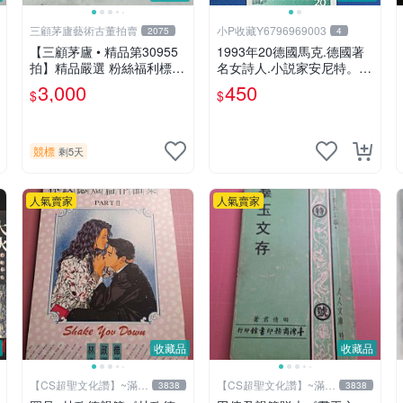
三顧茅廬藝術古董拍賣
小P收藏Y6796969003
2075
4
【三顧茅廬 • 精品第30955
1993年20德國馬克.德國著
拍】精品嚴選 粉絲福利標
名女詩人.小説家安尼特。品
日本動漫大師 車田正美簽名
相如圖。
3,000
450
$
$
照片《聖鬥士星矢》！ 特惠
起標 無底價
競標
剩5天
人氣賣家
人氣賣家
收藏品
收藏品
【CS超聖文化讚】~滿千
【CS超聖文化讚】~滿千
3838
3838
元送運
元送運