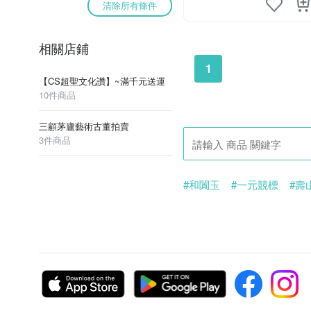
清除所有條件
相關店鋪
1
【CS超聖文化讚】~滿千元送運
10件商品
三顧茅廬藝術古董拍賣
3件商品
#和闐玉
#一元競標
#壽