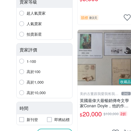
照片《聖鬥士星矢》！ 特惠
賣家等級
起標 無底價
超人氣賣家
競標
剩3天
人氣賣家
拍賣新星
賣家評價
1-100
高於100
收藏品
高於1,000
高於10,000
美的古董跟我愛我爸我恨
242
壞人
英國最偉大最暢銷傳奇文學
家Conan Doyle，他的作品
時間
福爾摩斯犯罪偵探集在250
20,000
$100,000
2折
$
國暢銷文學小說、電影
新刊登
即將結標