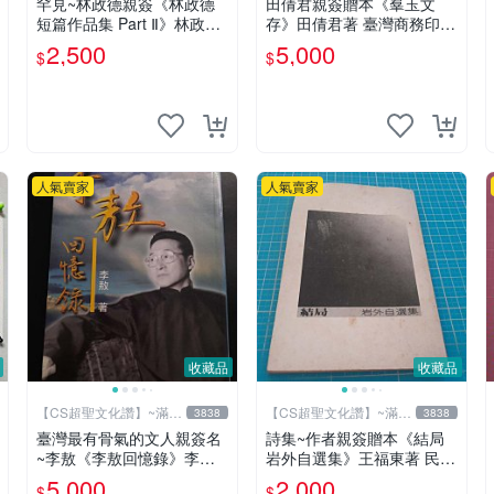
罕見~林政德親簽《林政德
田倩君親簽贈本《羣玉文
短篇作品集 Part Ⅱ》林政德
存》田倩君著 臺灣商務印書
大然【CS超聖文化讚】
館 民國61年初版 有劃註記
2,500
5,000
$
$
【CS超聖文化讚】
人氣賣家
人氣賣家
收藏品
收藏品
【CS超聖文化讚】~滿千
【CS超聖文化讚】~滿千
3838
3838
元送運
元送運
臺灣最有骨氣的文人親簽名
詩集~作者親簽贈本《結局
~李敖《李敖回憶錄》李敖
岩外自選集》王福東著 民國
著 商周出版 1999年1月1 日
72年出版 泛黃【CS超聖文
5,000
2,000
$
$