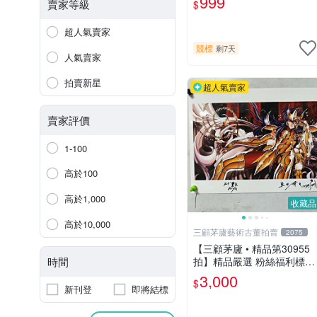
999
賣家等級
$
超人氣賣家
競標
剩7天
人氣賣家
拍賣新星
超人氣賣家
賣家評價
1-100
高於100
高於1,000
收藏品
高於10,000
三顧茅廬藝術古董拍賣
2075
【三顧茅廬 • 精品第30955
時間
拍】精品嚴選 粉絲福利標
日本動漫大師 車田正美簽名
3,000
$
照片《聖鬥士星矢》！ 特惠
新刊登
即將結標
起標 無底價