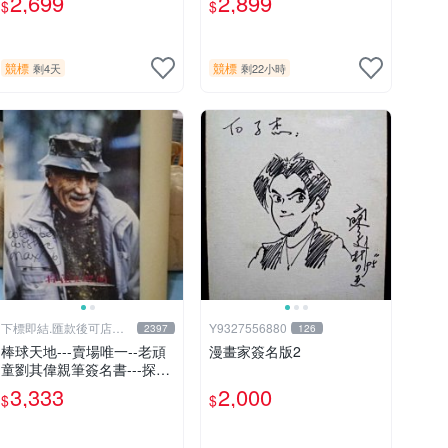
2,699
2,899
$
$
不含球
競標
競標
剩4天
剩22小時
下標即結.匯款後可店到
Y9327556880
2397
126
店關於我
棒球天地---賣場唯一--老頑
漫畫家簽名版2
童劉其偉親筆簽名書---探險
天地間 劉其偉傳奇
3,333
2,000
$
$