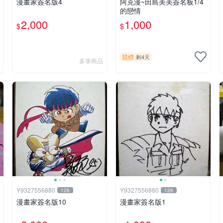
漫畫家簽名版4
阿克漫~田島美美簽名板1/4
的戀情
2,000
1,000
$
$
競標
剩4天
多筆商品
Y9327556880
Y9327556880
126
126
漫畫家簽名版10
漫畫家簽名版1