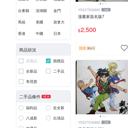
Y9327556880
台東縣
澎湖縣
金門
126
漫畫家簽名版7
馬祖
美國
加拿大
2,500
$
香港
中國
日本
競標
剩6天
商品狀況
直購品
競標品
全新品
二手品
有現貨
二手品條件
NEW
福利品
近全新
八成新
出清品
Y9327556880
126