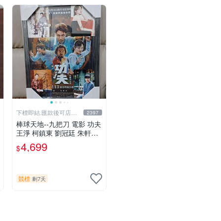
下標即結.匯款後可店到
2397
店關於我
棒球天地--九把刀 電影 功夫
王淨 柯鎮東 劉冠廷 朱軒洋
簽名照片框.45*32公分.贈品
4,699
$
同款已護貝海報..
競標
剩7天