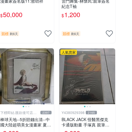
漫畫家簽名版11:敖幼祥
雲門舞集-林懷民:親筆簽名
紀念T袖
50,000
1,200
$
$
競標
競標
剩6天
剩6天
人氣賣家
下標即結.匯款後可店到
Y4380929398
2397
2165
店關於我
棒球天地--5折賠錢出清--中
BLACK JACK 怪醫黑傑克
國大陸超萌美女漫畫家 夏達
卡通版動畫 手塚真 親筆簽
限量簽名立體框.字跡漂亮..
名板