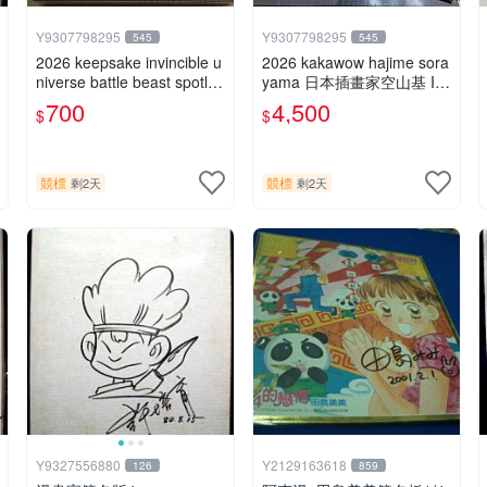
Y9307798295
Y9307798295
545
545
2026 keepsake invincible u
2026 kakawow hajime sora
niverse battle beast spotlig
yama 日本插畫家空山基 Int
ht 戰鬥野獸簽名盒卡
ernational國際版官方收藏
700
4,500
$
$
簽名盒卡
競標
競標
剩2天
剩2天
Y9327556880
Y2129163618
126
859