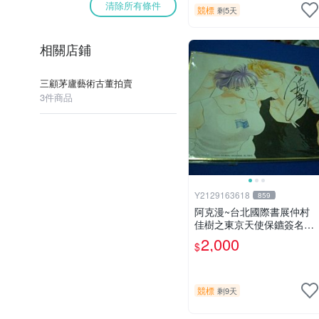
清除所有條件
競標
剩5天
相關店鋪
三顧茅廬藝術古董拍賣
3件商品
Y2129163618
859
阿克漫~台北國際書展仲村
佳樹之東京天使保鑣簽名板
只有一張
2,000
$
競標
剩9天