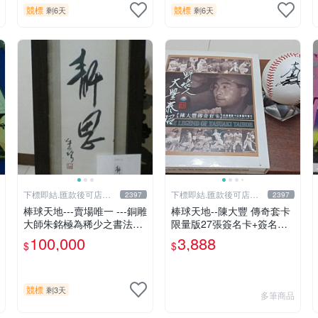
競標
競標
剩6天
剩6天
下標即結.匯款後可店到
下標即結.匯款後可店到
2397
2397
店關於我
店關於我
棒球天地---賣場唯一 ---銅雕
棒球天地--陳大豐 傳奇套卡
大師朱銘極為稀少之書法作
限量版27張簽名卡+簽名球.
品-----靜思.由慧眼藝廊出具
字跡漂亮超稀少
100,000
3,888
$
$
證明
競標
剩3天
多筆商品