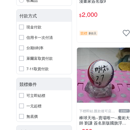
收藏品
漫畫家簽名版9
2,000
$
付款方式
現金付款
競標
剩6天
信用卡一次付清
分期0利率
萊爾富取貨付款
7-11取貨付款
競標條件
可立即結標
一元起標
下標即結.匯款後可店到
2397
店關於我
無底價
棒球天地--賣場唯一--魔術大
師 劉謙 簽名新版國旗浮雕
球.字跡漂亮