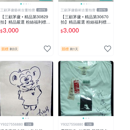
三顧茅廬藝術古董拍賣
三顧茅廬藝術古董拍賣
2075
2075
【三顧茅廬 • 精品第30829
【三顧茅廬 • 精品第30670
拍】精品嚴選 粉絲福利標
拍】精品嚴選 粉絲福利標
日本動漫大師 車田正美簽名
日本動漫大師 車田正美簽名
3,000
3,000
$
$
照片《聖鬥士星矢》！ 特惠
照片《聖鬥士星矢》！ 特惠
起標 無底價
起標 無底價
競標
競標
剩3天
剩1天
Y9327556880
Y9327556880
126
126