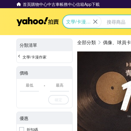
首頁
購物中心
中古車
帳務中心
信箱
App下載
Yahoo拍賣
文學/卡漫作
家
偶像、球員卡
分類清單
文學/卡漫作家
價格
-
確定
優惠
折扣碼