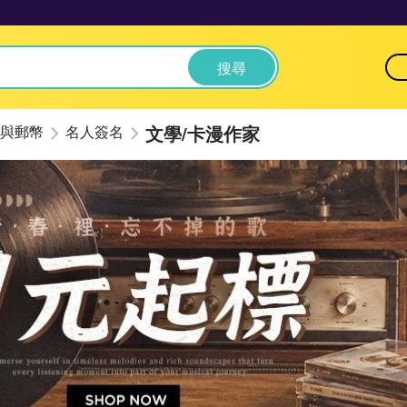
搜尋
文學/卡漫作家
與郵幣
名人簽名