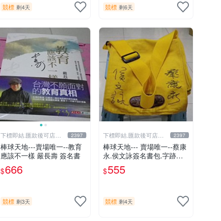
競標
競標
剩4天
剩6天
下標即結.匯款後可店到
下標即結.匯款後可店到
2397
2397
店關於我
店關於我
棒球天地---賣場唯一--教育
棒球天地--- 賣場唯一--蔡康
應該不一樣 嚴長壽 簽名書
永.侯文詠簽名書包.字跡漂
亮
666
555
$
$
競標
競標
剩3天
剩4天