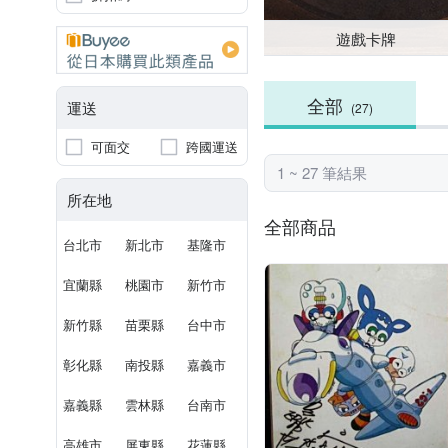
遊戲卡牌
全部
運送
(27)
可面交
跨國運送
1 ~ 27 筆結果
所在地
全部商品
台北市
新北市
基隆市
宜蘭縣
桃園市
新竹市
新竹縣
苗栗縣
台中市
彰化縣
南投縣
嘉義市
嘉義縣
雲林縣
台南市
高雄市
屏東縣
花蓮縣