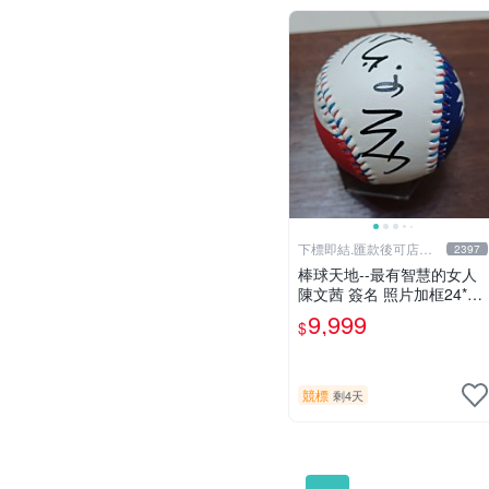
下標即結.匯款後可店到
2397
店關於我
棒球天地--最有智慧的女人
陳文茜 簽名 照片加框24*29
公分+國旗球.層層管道才獲
9,999
$
得.僅此一組..
競標
剩4天