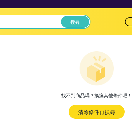
搜尋
找不到商品嗎？換換其他條件吧！
清除條件再搜尋