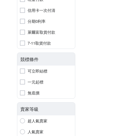
信用卡一次付清
分期0利率
萊爾富取貨付款
7-11取貨付款
競標條件
可立即結標
一元起標
無底價
賣家等級
超人氣賣家
人氣賣家