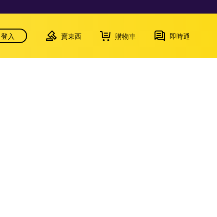
登入
賣東西
購物車
即時通