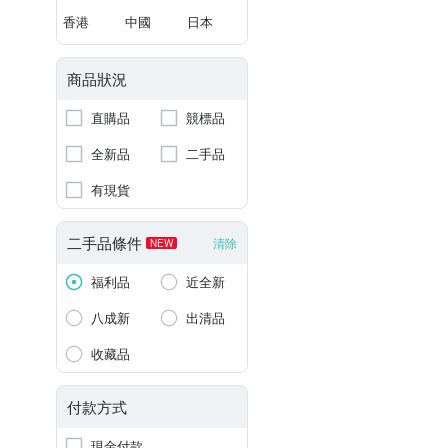
香港
中國
日本
商品狀況
直購品
競標品
全新品
二手品
有現貨
二手品條件
清除
NEW
福利品
近全新
八成新
出清品
收藏品
付款方式
現金付款