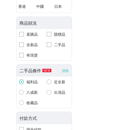
香港
中國
日本
商品狀況
直購品
競標品
全新品
二手品
有現貨
二手品條件
清除
NEW
福利品
近全新
八成新
出清品
收藏品
付款方式
現金付款