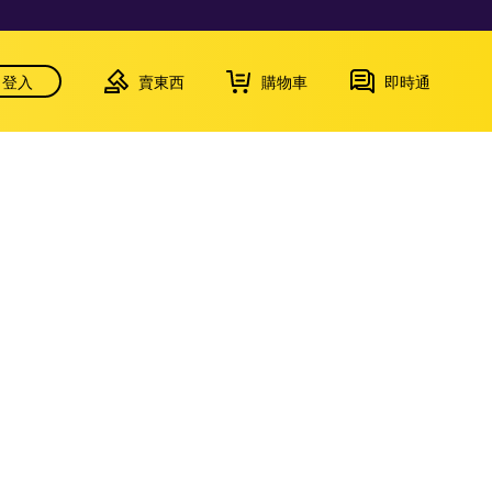
登入
賣東西
購物車
即時通