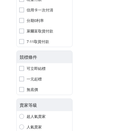
信用卡一次付清
分期0利率
萊爾富取貨付款
7-11取貨付款
競標條件
可立即結標
一元起標
無底價
賣家等級
超人氣賣家
人氣賣家