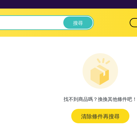
搜尋
找不到商品嗎？換換其他條件吧！
清除條件再搜尋