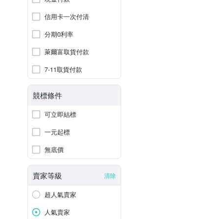
信用卡一次付清
分期0利率
萊爾富取貨付款
7-11取貨付款
競標條件
可立即結標
一元起標
無底價
賣家等級
清除
超人氣賣家
人氣賣家