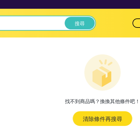
搜尋
找不到商品嗎？換換其他條件吧！
清除條件再搜尋