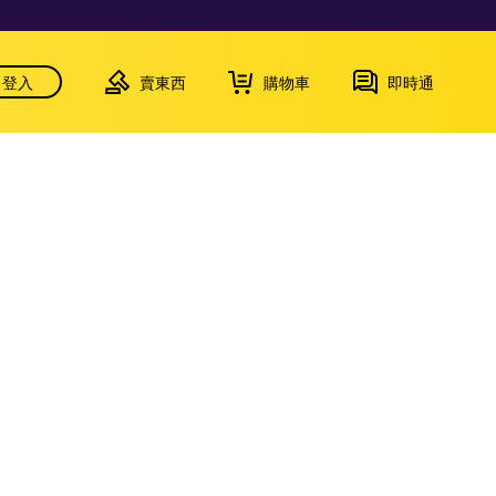
登入
賣東西
購物車
即時通