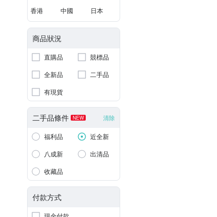
香港
中國
日本
商品狀況
直購品
競標品
全新品
二手品
有現貨
二手品條件
清除
NEW
福利品
近全新
八成新
出清品
收藏品
付款方式
現金付款